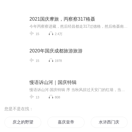
2021国庆摩旅，丙察察317格聂
今年丙察察进藏，然后经昌都走317过德格，然后格聂南线，最后沙溪古镇收尾。
15
2.4万
2020年国庆成都旅游旅游
15
1978
慢语诉山河｜国庆特辑
慢语诉山河·国庆特辑 序 当秋风掠过天安门的红墙，当桂香漫过万里长江的碧波，我总愿慢下脚步，以声为笔，轻轻描摹这山河的模样。 不必追赶喧嚣的潮，也无需堆砌华丽的词——这一辑里，每一段朗诵都是心底的低语：是对着塞北草原的星子说“国泰”，是向着...
13
808
您是不是在找：
庆之的野望
嘉庆皇帝
水浒西门庆