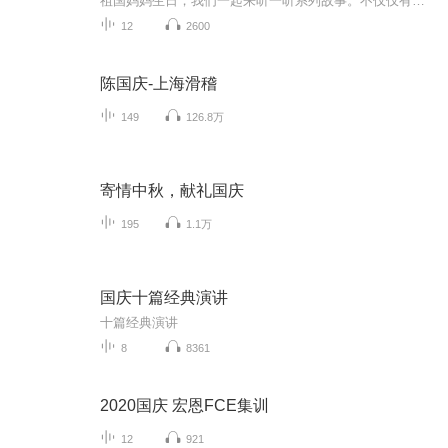
祖国妈妈生日，我们一起来听一听系列故事。不仅仅有《我的祖国》，还有红军故事，也有关于战争的故事，让大家体会到和平年代的不易。
12
2600
陈国庆-上海滑稽
149
126.8万
寄情中秋，献礼国庆
195
1.1万
国庆十篇经典演讲
十篇经典演讲
8
8361
2020国庆 宏恩FCE集训
12
921