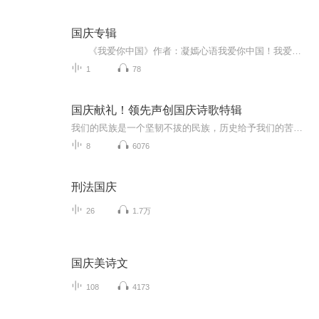
国庆专辑
《我爱你中国》作者：凝嫣心语我爱你中国！我爱你春天蓬勃的秧苗；我爱你秋日金黄的硕果。我爱你中国！我爱你青松气质，我爱你红梅品格！我爱你家乡的甜蔗好像乳汁滋润着我的心窝。我爱你中国，我要把最美的歌儿献给你，我的母亲我的祖国。我爱你中国，我爱...
1
78
国庆献礼！领先声创国庆诗歌特辑
我们的民族是一个坚韧不拔的民族，历史给予我们的苦难都变成了闪着金光的勋章！我们的国家是一个龙腾虎跃的国家，那条巨龙正以不可阻挡之势崛起于神奇的东方！------------------------------------------------值此祖国70周年华诞之际，领先声创以诗歌向祖国献礼！用我们的声音、用我们的热血、用我们的灵魂诵读经典爱国篇章，歌颂我们的祖国！永远繁荣富强！
8
6076
刑法国庆
26
1.7万
国庆美诗文
108
4173