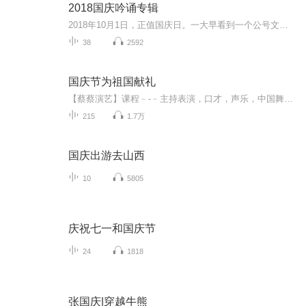
2018国庆吟诵专辑
2018年10月1日，正值国庆日。一大早看到一个公号文章，正是文天祥的《己卯十月一日至燕越五日罹狴犴有感而赋》。当然，彼十一非当今的十一。不过数字的巧合还是让人感触，今天拿来读一读，体味一番历史英杰的民族情怀，恰也当时。 根据诗题来看，这组诗是写于十月一日至十月五日之间，是文天祥被俘之后所作，这些诗作不仅有凛凛正气，更也能看的到他百端交集的复杂情感。另一首于右任先生的《望大陆》，微信公号有称《望乡》，一句“山之上国之殇”荡气回肠，一并兴起拿来读了一读。仓促间多有瑕疵...
38
2592
国庆节为祖国献礼
【蔡蔡演艺】课程﹣-﹣主持表演，口才，声乐，中国舞，民族舞。独特的小舞台，专业的录音棚，每一位同学都能成为优秀的小明星。独特的教学模式，轻松上课，快乐学习！知名主持人，舞蹈家，高级教师任职授课！江南总校：河沟街42号三楼 18545856430江北分校...
215
1.7万
国庆出游去山西
10
5805
庆祝七一和国庆节
24
1818
张国庆|穿越牛熊