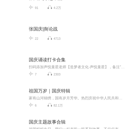
91
4.2万
张国庆|舆论战
22
4713
国庆诵读打卡合集
扫码添加声悦童星老师【造梦者文化-声悦童星】，备注“诵读打卡”报名，已添加好友的，直接发送“诵读打卡”报名，报名成功后进入社群。
7
2303
祖国万岁｜国庆特辑
家有山河锦绣，国有岁月芳华。热烈庆祝中华人民共和国成立73周年！
6
82.1万
国庆主题故事合辑