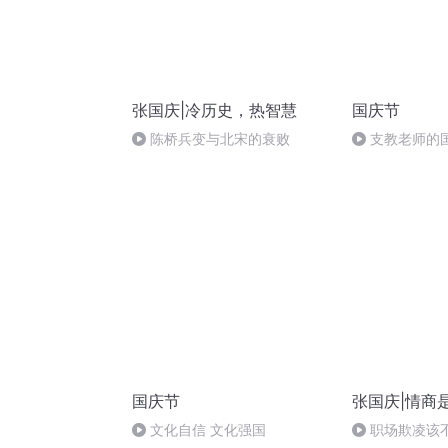
张国庆|冷历史，热智慧
国庆节
陈桥兵变与北宋的衰败
支教老师的
国庆节
张国庆|情商
文化自信 文化强国
职场欺凌该