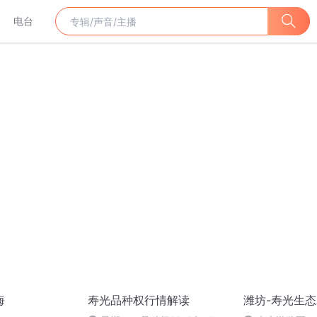
电台
海
寿光品种权行情解读
潍坊-寿光生