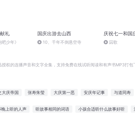
献礼
国庆出游去山西
庆祝七一和国
跑吧少年》
10、千年不倒悬空寺
囚歌
品授权的连播声音和文字全集，支持免费在线试听阅读和有声书MP3打包
之大庆帝国
张寿朱莹
大庆第一恶
安庆年记事
与道同寿
天地有寿
万寿至尊
嘉庆皇帝
庆阳成长手札
庆余年之
事晚上听的人声
听故事相同的词语
小孩合适听什么故事好听
四岁宝宝总听故事
听故事的文件怎么下载
少女粉喜欢听故事吗