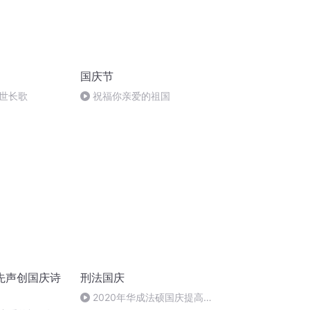
国庆节
世长歌
祝福你亲爱的祖国
先声创国庆诗
刑法国庆
2020年华成法硕国庆提高班