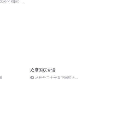
刑法陈 (26)
亲爱的祖国》温
欢度国庆专辑
6
从神舟二十号看中国航天
的“隐形实力”