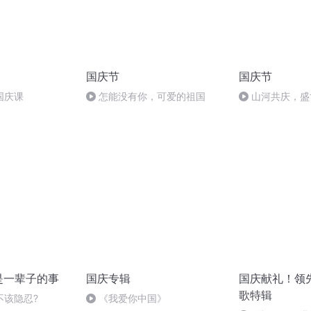
国庆节
国庆节
国庆课
怎能没有你，可爱的祖国
山河共庆，盛
是一辈子的事
国庆专辑
国庆献礼！领
歌特辑
不该隐忍?
《我爱你中国》