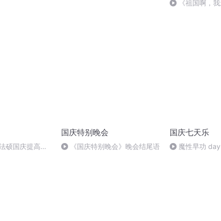
《祖国啊，我
婉
国庆特别晚会
国庆七天乐
成法硕国庆提高班
《国庆特别晚会》晚会结尾语
魔性早功 day
2)