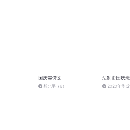
国庆美诗文
法制史国庆班
想北平（6）
2020年华
法制史马志冰 (1