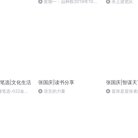
星期一：品种权2019年10月
水上游览区
21日交易行情解读
笔选|文化生活
张国庆|读书分享
张国庆|智谋天
笔选-022金滩
语言的力量
嚣张是嚣张者
&千秋鼋影&十里