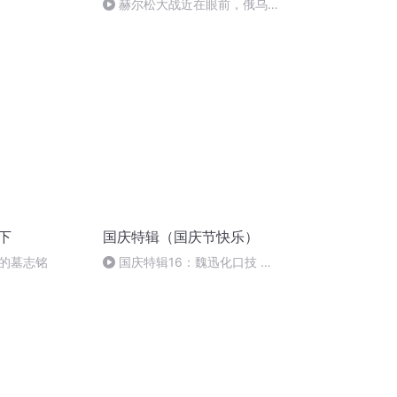
赫尔松大战近在眼前，俄乌冲
突的关键之战，将会如何发展？
下
国庆特辑（国庆节快乐）
的墓志铭
国庆特辑16：魏迅化口技 二
胡 东方红+一般唱法和原生态