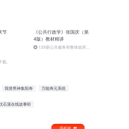
庆节
《公共行政学》张国庆（第
4版）教材精讲
139新公共服务和整体政府理
论
下载。
我替男神集阳寿
万能寿元系统
长歌行
重庆儿女
一人有庆
沈石溪在线故事听
英语故事大全在线听
手机端