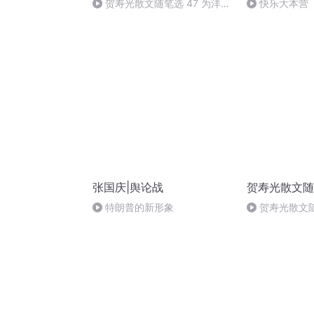
贺寿光散文随笔选 47 为洋
快乐大本营
马“十里菊香”景点撰联
张国庆|舆论战
贺寿光散文随
特朗普的新形象
贺寿光散文随
飞鹤&旭日凌波
菊香（完）