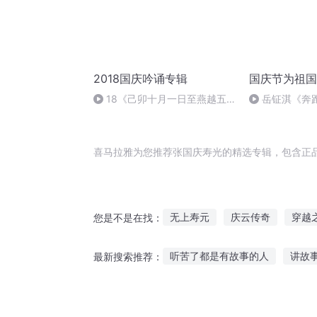
2018国庆吟诵专辑
国庆节为祖国
18《己卯十月一日至燕越五
岳钲淇《奔
日罹狴犴有感而赋》组律18首
文天祥 自由吟诵
喜马拉雅为您推荐张国庆寿光的精选专辑，包含正
无上寿元
庆云传奇
穿越
您是不是在找：
异能重生西门庆
大庆皇太子
听苦了都是有故事的人
讲故
最新搜索推荐：
重生西门庆
万寿天下
丸子讲故事睡前故事在线听