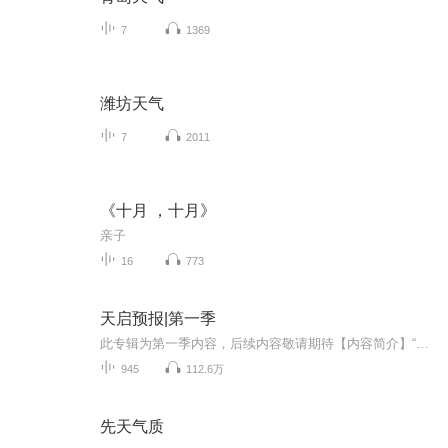
7
1369
潍坊天气
7
2011
《十月 ，十月》
亲子
16
773
天启预报|第一季
此专辑为第一季内容，后续内容敬请期待【内容简介】“我想要挨一顿毒打，请问这里有漂亮小姐姐吗？没有的话我等会再问一次……”——灾厄之剑、旧世界守墓人、调律师、最后的天国捍卫者、天文会金牌牛郎、二十四个毁灭因素之一、淮海路小佩奇、深渊烈日、...
945
112.6万
先天气质