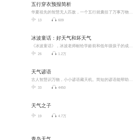
五行穿衣预报简析
华夏祖先的智慧无人匹敌，一个五行就囊括了万事万物，而颜色又被赋予了丰富的属相。里面的学问博大精深，而我希望能抛砖引玉，让喜欢这方面的国人更多的关注和学习我们中国几千年悠久有底蕴的风水文化知识,学以致用并发扬光大。
13
609
冰波童话：好天气和坏天气
《冰波童话》，冰波老师献给学龄前和低年级孩子的成长礼物《好天气和坏天气》精选二三十篇童话，涵盖爱、善良、互助、感恩等主题，并分别以冰波入选统编小学语文教材的作品为书名，旨在打造名家经典与课本作家之意。贴近教学要求，集知识性、艺术性、实用性于一身，被编入小学语文教材中。这些作品或呼唤亲情，或充满智慧，或体味友情，或感受成长，或温暖感人，或幽默风趣，从多个方面带给孩子爱与温情的启迪以及心灵与智慧的成长。...
26
1.2万
天气谚语
古人智慧识万物，小小谚语藏天机。简短的谚语能帮助人们提前预测天气变化。
33
4450
天气之子
19
4.7万
青岛天气