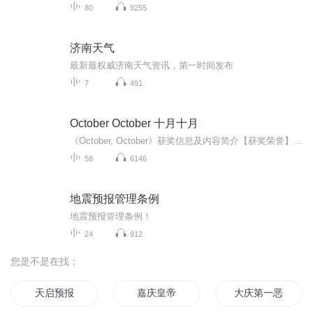
80
9255
济南天气
最新最权威济南天气资讯，第一时间发布
7
491
October October 十月十月
《October, October》获奖信息及内容简介【获奖荣誉】 英国作家Katya Balen的儿童文学作品《October, October》荣获2022年卡内基奖章（CILIP Carnegie Medal），并入选《卫报》年度童书榜单。该书以诗意语言和深刻情感刻画被誉为“自然与童年的赞歌”。【...
58
6146
地震预报管理条例
地震预报管理条例！
24
912
您是不是在找：
天启预报
嘉庆皇帝
大庆第一恶