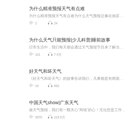
为什么精准预报天气有点难
为什么精准预报天气有点难为什么天气预报总像在抽盲盒？老中医用把脉来给你打个比方 每到雨季，手机里的天气预报App就像叛逆期的孩子——说好下午三点下雨，结果艳阳高照；预报晴天万里，转眼就被淋成落汤鸡。这事儿要搁中医里，就好比你让大夫隔着一层...
2
24
为什么天气只能预报|少儿科普|睡前故事
日常生活中，我们每天都会通过天气预报节目来了解当天及最近几天的天气状况。为什么天气只能预报呢？本书针对青少年读者设计，通过五个部分图文并茂地回答了这个问题。这五个部分是：天气预报是什么、天气预报怎么报、天气预报中的表达术语、动植物预报天...
101
7.4万
好天气和坏天气
《好天气和坏天气》的故事告诉我们，凡事都是有两面性的，有好的一面，也有坏的一面，如果我们总是盯着事情坏的一面，那么我们就不会快乐。如果我们变化一下看问题的角度，把着眼点盯着事物好的一面看，那我们的烦恼就会减少很多。
19
955
中国天气show|广东天气
做天气预报，我们有一颗关心“局地”的心！无论您是工作生活在广东，还是出差旅游在广东，我们用更精准的落地、更精细的服务，为您的出行撑起一片艳阳天。
3970
224.5万