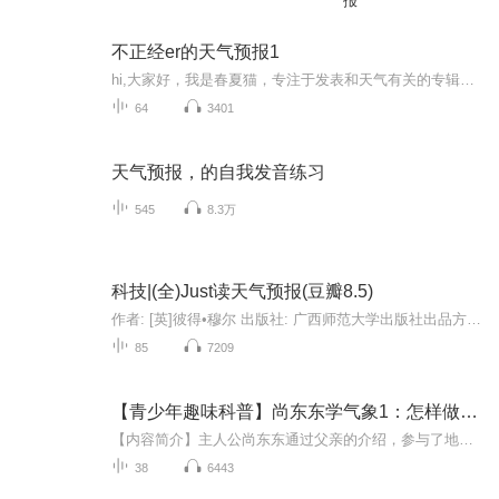
报
不正经er的天气预报1
hi,大家好，我是春夏猫，专注于发表和天气有关的专辑。 大家有时间一定要听哦。 努力中ing
64
3401
天气预报，的自我发音练习
545
8.3万
科技|(全)Just读天气预报(豆瓣8.5)
作者: [英]彼得•穆尔 出版社: 广西师范大学出版社出品方: 新民说副标题: 一部科学探险史译者: 张朋亮 出版年: 2019-2页数: 528定价: 68.00装帧: 平装ISBN: 9787549576913菜评：4星▼内容简介19世纪以前，天气一直是一个神秘的存在。暴雨、海啸、雷电、冰...
85
7209
【青少年趣味科普】尚东东学气象1：怎样做天气预报
【内容简介】主人公尚东东通过父亲的介绍，参与了地面气象观测、高空气象观测、气象数据通讯、天气预报制作、电视天气预报节目制作，全程了解了天气预报制作的全过程，并通过专业技术人员的介绍，了解其中的原理和知识。语言通俗、质朴，介绍知识生动活泼...
38
6443