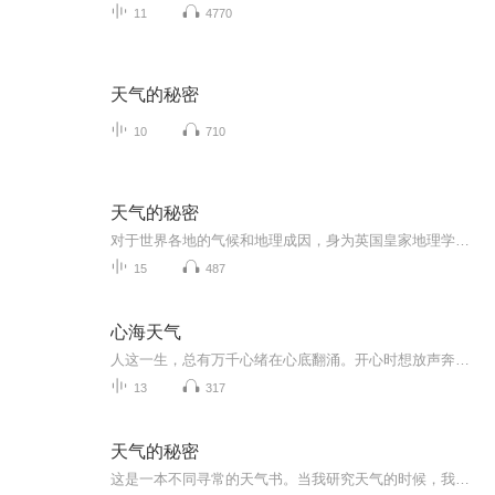
11
4770
天气的秘密
10
710
天气的秘密
对于世界各地的气候和地理成因，身为英国皇家地理学会会员的特里斯坦·古利亲自为你讲述世界的气象为何会这样。
15
487
心海天气
人这一生，总有万千心绪在心底翻涌。开心时想放声奔赴，迷茫时想独自沉淀，遗憾时暗自释怀，疲惫时渴望片刻安宁，倔强时不肯妥协，柔软时又渴望被理解。这张专辑，没有华丽的编曲噱头，只为收纳普通人最真实的百态心情。每一首歌，对应一种当下的心态，藏...
13
317
天气的秘密
这是一本不同寻常的天气书。当我研究天气的时候，我并非盯着屏幕上的图表看，而是绕着一棵树转转，上街走走，从中发现线索，并获取关于当下、过去和未来天气的启示。这种方式能带领我们进入一片鲜为人知的奇妙领域：小气候。让我们享受小范围的局部观察，...