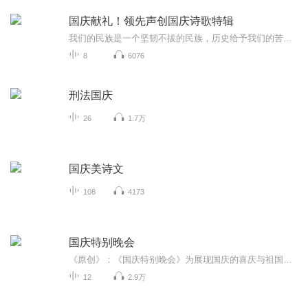
国庆献礼！领先声创国庆诗歌特辑
我们的民族是一个坚韧不拔的民族，历史给予我们的苦难都变成了闪着金光的勋章！我们的国家是一个龙腾虎跃的国家，那条巨龙正以不可阻挡之势崛起于神奇的东方！------------------------------------------------值此祖国70周年华诞之际，领先声创以诗歌向祖国献礼！用我们的声音、用我们的热血、用我们的灵魂诵读经典爱国篇章，歌颂我们的祖国！永远繁荣富强！
8
6076
刑法国庆
26
1.7万
国庆美诗文
108
4173
国庆特别晚会
《原创》：《国庆特别晚会》为展现国庆的喜庆与祖国的深情我将以具体的场景切入从清晨升旗的庄严到街头巷尾的欢庆到历史与当下的交融，用优美的笔触传递对祖国的热爱与自豪！用诗歌和情感美文形式，歌颂祖国的繁荣富强，祝人民幸福安康！
12
2.9万