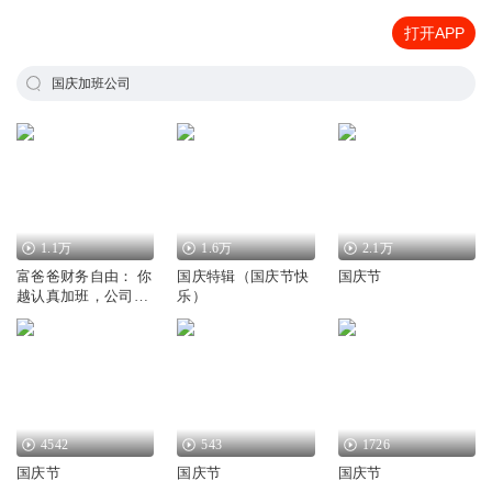
打开APP
国庆加班公司
1.1万
1.6万
2.1万
富爸爸财务自由： 你
国庆特辑（国庆节快
国庆节
越认真加班，公司市
乐）
值越高
4542
543
1726
国庆节
国庆节
国庆节