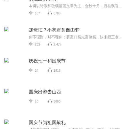
本辑以诗歌和歌颂祖国文章为主，金秋十月，丹桂飘香，在这个充满丰收喜悦的季节里，我们满怀激动和自豪，迎来了中华人民共和国76周年华诞。这不仅是一个庄重的纪念日，更是全体中华儿女共同欢庆的盛大的节日，承载着深厚的民族情感和历史意义.
167
6788
加班忙？不忘财务自由梦
你不理财，财不理你；要富口袋先富脑袋，快来跟王老师学理财吧！稳定的经济基础并非来自工作，而是来自个人的产能(思考，学习，创造，调整)。真正的经济独立指的不是家财万贯，而是拥有创造财富的能力，这是内在的。
282
2.4万
庆祝七一和国庆节
24
1818
国庆出游去山西
10
5805
国庆节为祖国献礼