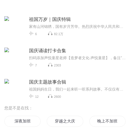
祖国万岁｜国庆特辑
家有山河锦绣，国有岁月芳华。热烈庆祝中华人民共和国成立73周年！
6
82.1万
国庆诵读打卡合集
扫码添加声悦童星老师【造梦者文化-声悦童星】，备注“诵读打卡”报名，已添加好友的，直接发送“诵读打卡”报名，报名成功后进入社群。
7
2303
国庆主题故事合辑
祖国妈妈生日，我们一起来听一听系列故事。不仅仅有《我的祖国》，还有红军故事，也有关于战争的故事，让大家体会到和平年代的不易。
12
2600
您是不是在找：
深夜加班
穿越之大庆帝国
晚上不加班