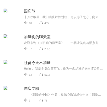
国庆节
十月欢歌里，我们共庆辉煌过往，更以赤子之心，向未来书写滚烫的誓言——这盛世，值得我们以热爱相拥。
10
465
加班狗的聊天室
欢迎来到《加班狗的聊天室》——一档让笑点与泪点齐飞的职场解压神器，专为那些在城市森林中努力奔跑、偶尔迷茫却永远乐观的“打工狗”们量身打造！ 在这里，没有高高在上的职场导师，只有一群和你我一样，每天挤地铁、加班到深夜，却依然能在平凡中寻找不...
37
2.7万
社畜今天不加班
Hello， 我是主播白日西飞，作为一名标准的来自IT公司的社畜，每天最大的愿望就是准点下班，可是往往现实太骨感，我每天都在为准时下班而努力奋斗着，我会在准时下班的那天更新专辑，和大家分享我为什么今天不用加班，我做了哪些努力可以按时下班，不加班...
13
5716
国庆专辑
《我爱你中国》作者：凝嫣心语我爱你中国！我爱你春天蓬勃的秧苗；我爱你秋日金黄的硕果。我爱你中国！我爱你青松气质，我爱你红梅品格！我爱你家乡的甜蔗好像乳汁滋润着我的心窝。我爱你中国，我要把最美的歌儿献给你，我的母亲我的祖国。我爱你中国，我爱...
1
78