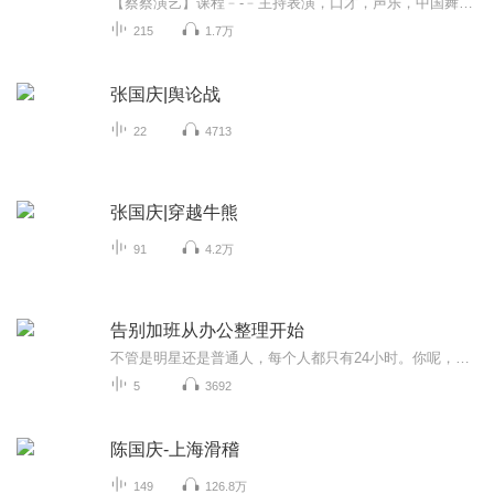
【蔡蔡演艺】课程﹣-﹣主持表演，口才，声乐，中国舞，民族舞。独特的小舞台，专业的录音棚，每一位同学都能成为优秀的小明星。独特的教学模式，轻松上课，快乐学习！知名主持人，舞蹈家，高级教师任职授课！江南总校：河沟街42号三楼 18545856430江北分校...
215
1.7万
张国庆|舆论战
22
4713
张国庆|穿越牛熊
91
4.2万
告别加班从办公整理开始
不管是明星还是普通人，每个人都只有24小时。你呢，每天除了加班还是加班，参加过孩子的家长会吗？还记得上次陪孩子玩是哪一天吗？每天开始工作时总是毫无头绪？下班常常比别人晚1小时？办公室桌面永远乱糟糟？以上问题，你是否都中招了呢？听完这节课让你变身时间超人！
5
3692
陈国庆-上海滑稽
149
126.8万