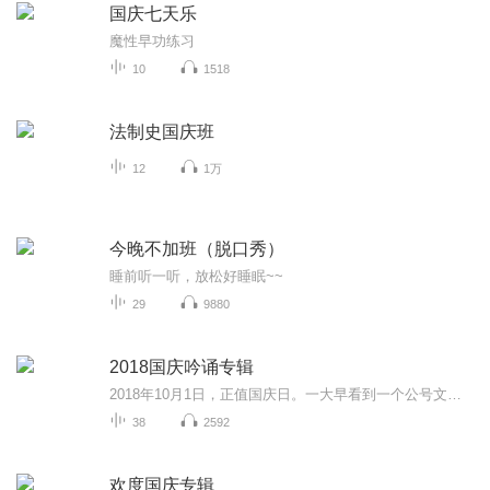
国庆七天乐
魔性早功练习
10
1518
法制史国庆班
12
1万
今晚不加班（脱口秀）
睡前听一听，放松好睡眠~~
29
9880
2018国庆吟诵专辑
2018年10月1日，正值国庆日。一大早看到一个公号文章，正是文天祥的《己卯十月一日至燕越五日罹狴犴有感而赋》。当然，彼十一非当今的十一。不过数字的巧合还是让人感触，今天拿来读一读，体味一番历史英杰的民族情怀，恰也当时。 根据诗题来看，这组诗是写于十月一日至十月五日之间，是文天祥被俘之后所作，这些诗作不仅有凛凛正气，更也能看的到他百端交集的复杂情感。另一首于右任先生的《望大陆》，微信公号有称《望乡》，一句“山之上国之殇”荡气回肠，一并兴起拿来读了一读。仓促间多有瑕疵...
38
2592
欢度国庆专辑