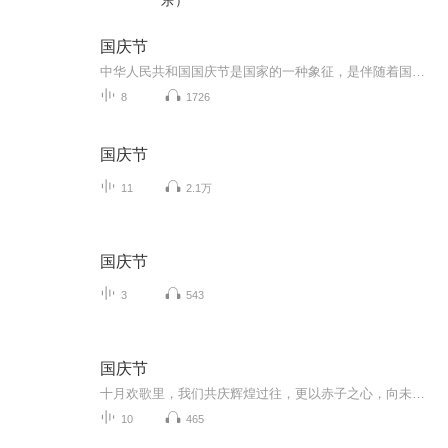
乐）
国庆节
中华人民共和国国庆节是国家的一种象征，是伴随着国家的出现而出现的。让我们用诗歌朗诵歌颂祖国的繁荣富强，国泰民安。
8
1726
国庆节
11
2.1万
国庆节
3
543
国庆节
十月欢歌里，我们共庆辉煌过往，更以赤子之心，向未来书写滚烫的誓言——这盛世，值得我们以热爱相拥。
10
465