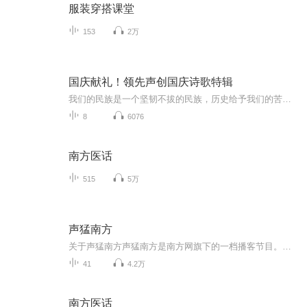
服装穿搭课堂
153
2万
国庆献礼！领先声创国庆诗歌特辑
我们的民族是一个坚韧不拔的民族，历史给予我们的苦难都变成了闪着金光的勋章！我们的国家是一个龙腾虎跃的国家，那条巨龙正以不可阻挡之势崛起于神奇的东方！------------------------------------------------值此祖国70周年华诞之际，领先声创以诗歌向祖国献礼！用我们的声音、用我们的热血、用我们的灵魂诵读经典爱国篇章，歌颂我们的祖国！永远繁荣富强！
8
6076
南方医话
515
5万
声猛南方
关于声猛南方声猛南方是南方网旗下的一档播客节目。我们相信，每个人都有发声的力量。在以下渠道均可收听我们的节目:南方网、粤学习客户端、小宇宙，荔枝FM，苹果播客微信公众号@南方新闻网，新浪微博@南方网。欢迎常来玩！
41
4.2万
南方医话