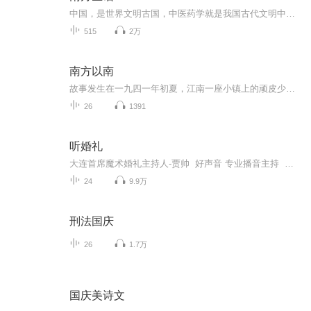
中国，是世界文明古国，中医药学就是我国古代文明中的一颗璀璨夺目的明珠。
515
2万
南方以南
故事发生在一九四一年初夏，江南一座小镇上的顽皮少年小乙突然遭遇了父母双双被捕的生活巨变。日本人和汪伪警察为什么要抓他父母?他父母究竟是什么人?对小乙来说，这都是谜。《红色中国(升级纪念版) -南方以南》作者:杨也，原名杨剑敏
26
1391
听婚礼
大连首席魔术婚礼主持人-贾帅 好声音 专业播音主持 声音浑厚。高端主持人
24
9.9万
刑法国庆
26
1.7万
国庆美诗文