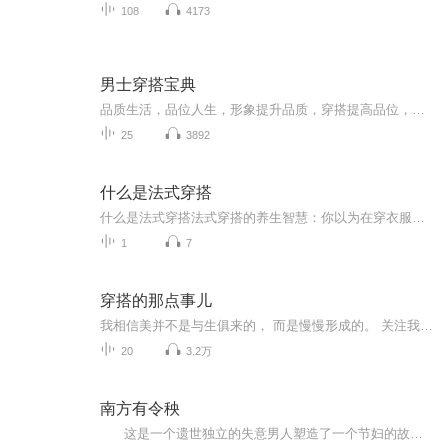
108
4173
男士穿搭宝典
品质生活，品位人生，形象提升品质，穿搭提高品位，让男士们在品质与品位中追求卓越。
25
3892
什么是法式穿搭
什么是法式穿搭法式穿搭的养生智慧：你以为在穿衣服，其实在调气血 每次刷到法国博主穿着条纹衫配牛仔裤的街拍，总有人留言"这不就是我奶的秋衣配劳动裤吗"。但奇怪的是，同样的基础款套在普通人身上就像赶早班地铁的打工人，换到巴黎街角就变成了慵懒...
1
7
穿搭的那点事儿
我相信美并不是与生俱来的， 而是慢慢形成的。 关注我， 在这365天里， 养成你的时尚思维。
20
3.2万
南方有令秧
这是一个遗世独立的失意男人塑造了一个节妇的故事，这是一个天真锋利的女人在俗世中通过玩弄制度成全了自己的故事，这个男人和这个女人像战友一般，在漫长岁月荒谬人生中达成了宿命般的友情。 明朝万历年间，徽州商户人家的女儿令秧，在...