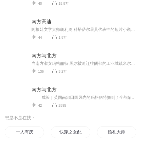
40
15.8万
南方高速
阿根廷文学大师胡利奥 科塔萨尔最具代表性的短片小说集。南方高速病人的健康会合克拉小姐正午的岛屿给约翰豪威尔的指令万火归一另一片天空八十世界环游一天
44
1.8万
南方与北方
当南方淑女玛格丽特·黑尔被迫迁往阴郁的工业城镇米尔顿，扑面而来的不是玫瑰香而是棉絮灰。维多利亚时代英国恢宏的历史借爱情故事得以展现。 《南方与北方》是盖斯凯尔夫人的代表作，伊丽莎白·盖斯凯尔用针线般的细腻缝纫阶级裂痕：棉厂主桑顿的冷硬外壳...
136
3.2万
南方与北方
成长于英国南部田园风光的玛格丽特搬到了全然陌生的北方工业小镇。她遇见了白手起家的工厂主桑顿。二人就像完全不同的南方与北方，产生了种种冲突，最终获得了相互谅解。维多利亚时代英国恢宏的历史借爱情故事得以展现。 《南方与...
42
2895
您是不是在找：
一人有庆
快穿之女配搭上道
婚礼大师