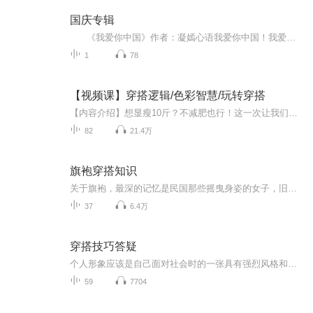
国庆专辑
《我爱你中国》作者：凝嫣心语我爱你中国！我爱你春天蓬勃的秧苗；我爱你秋日金黄的硕果。我爱你中国！我爱你青松气质，我爱你红梅品格！我爱你家乡的甜蔗好像乳汁滋润着我的心窝。我爱你中国，我要把最美的歌儿献给你，我的母亲我的祖国。我爱你中国，我爱...
1
78
【视频课】穿搭逻辑/色彩智慧/玩转穿搭
【内容介绍】想显瘦10斤？不减肥也行！这一次让我们跳出减肥老话题，从美学视角探索变瘦秘诀。个子不高？衣服不会搭？不懂色彩，搞不定搭配？羡慕别人时尚又魅力？来，听完此专辑，乙桐带着你摇身一变，成为那个令人羡慕的对象。此专辑是喜马拉雅授权，乙...
82
21.4万
旗袍穿搭知识
关于旗袍，最深的记忆是民国那些摇曳身姿的女子，旧上海不曾迷失的风情。在这里为大家分享旗袍穿搭知识，学习旗袍穿搭知识，做一位优雅的女子。
37
6.4万
穿搭技巧答疑
个人形象应该是自己面对社会时的一张具有强烈风格和力量的名片，它充分展示了我们的优点与价值，也同时包含了我们的喜好、性格、经历，甚至自我批判。在这辑分享中，我们聊点有趣服装穿搭史，让我们一同学习成长，拥有随时成长的美好形象吧！ （更多色彩应用及服饰搭配课程和实践指导请关注微信公众账号 蒽祺时尚。穿搭抖音号：NSYY_0105，技巧展示抖音号：WWBB1124 留言或互动都有惊喜等你来！）
59
7704