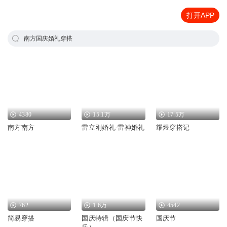
打开APP
南方国庆婚礼穿搭
4380
15.1万
17.5万
南方南方
雷立刚婚礼-雷神婚礼
耀煜穿搭记
762
1.6万
4542
简易穿搭
国庆特辑（国庆节快
国庆节