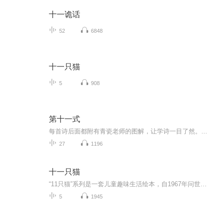
十一诡话
52
6848
十一只猫
5
908
第十一式
每首诗后面都附有青瓷老师的图解，让学诗一目了然。...
27
1196
十一只猫
“11只猫”系列是一套儿童趣味生活绘本，自1967年问世后屡获大奖，到今天仍是孩子们心中的绘本人气王！作者采用诙谐滑稽、富有悬念的笔调，勾画出11只猫的鲜明形象，他们有一点好奇心、一点小贪心、一点小滑头，却天性善良勇敢。11只猫就像天性纯真的孩子...
5
1945