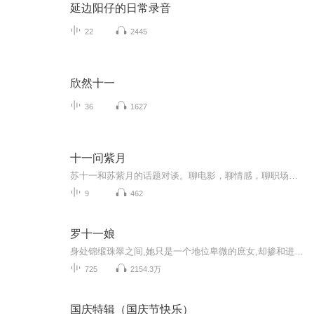
延边阳仔的日常录音
22
2445
欣然十一
36
1627
十一问紫月
苏十一和苏紫月的话题对谈。聊电影，聊情感，聊职场，聊育儿……生活杂谈，各有观点；不论对错，直抒己见；男女立场大不同，你同意谁，反对谁？欢迎留言加入哦！喜欢请关注，深爱请守护~
9
462
罗十一娘
身处锦缎珠翠之间,她只是一个地位卑微的庶女,却掺和进了庞大的家族阴谋,为了改变自身的环境,她不得不步步为营。
725
2154.3万
国庆特辑（国庆节快乐）