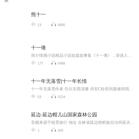
区
熊十一
13
9085
十一倦
简介情感小说精品小说短篇故事集《十一倦》，讲述人、神、鬼三界里一则则活色生香的幻魅爱情和命运，人物涉及王侯将相、才子佳人、兽妖精怪、花魅仙神。
177
6488
十一年无落雪|十一年长情
十一年无落雪作者 任尔东西演播 诗安C给世间最难得我一生狂热 陆嵘峥我一生无悔 入警校青梅竹马十一年长情 那是一堆未寄出去的信甚至连署名都没有陆嵘峥打开其中一封上面的娟秀字迹，赫然写着一句话陆嵘峥同志，今年我真的要放弃你了请大家点赞评论转发支持哦你们的点赞是我进步的动力
53
5224
延边-延边帽儿山国家森林公园
音频来源于链景旅行 地址 吉林省延边朝鲜族自治州延吉市 票价描述 暂无 开放时间 全天 乘车信息 暂无
1
205