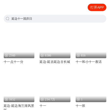
打开APP
延边十一国庆日
2560
6586
816
十一点十一分
延边-延吉延边古长城
十一和小十一夜话
1652
214.7万
1
延边-延边海兰湖风景
十一
十一班