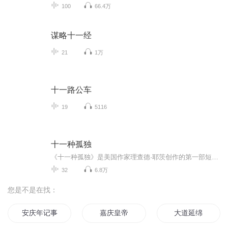
100
66.4万
谋略十一经
21
1万
十一路公车
19
5116
十一种孤独
《十一种孤独》是美国作家理查德·耶茨创作的第一部短篇小说集，出版于1962年，收集了作者在1951至1961年创作的11篇短篇小说。以冷峻的笔触描写了美国二战后五六十年代普通纽约人的生活：十一种人的十一种孤独的人生。用简约的语言塑造了社会典型环境中的典型人物，并且通过对他们的刻画描写，来剖析当时美国普通人的生存现状和心理状况。该书充满活力、引人入胜。 初次尝试制作有声书专辑，各方面都很稚嫩青涩，希望各位多提意见。
32
6.8万
您是不是在找：
安庆年记事
嘉庆皇帝
大道延绵