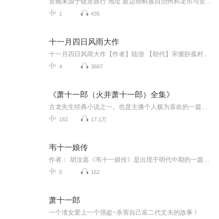
音频来源于链景旅行 地址 延边朝鲜族自治州和龙市与安图县交界处 票价描述 暂无 开放时间 全天 乘车信息 暂无
1
435
十一月四日风雨大作
十一月四日风雨大作【作者】陆游 【朝代】宋僵卧孤村不自哀，尚思为国戍轮台。夜阑卧听风吹雨，铁马冰河入梦来。出自部编版七年级上《课外古诗词诵读》译文 注释我直挺挺躺在孤寂荒凉的乡村里，没有为自己的处境而感到悲哀，心中还想着替国家防卫边疆。夜...
4
3667
《萧十一郎（火并萧十一郎）全集》
古龙先生经典小说之一。也是主播个人极为喜欢的一篇。美酒，宝刀，心爱的女子。试问，谁？又会不喜欢呢？
162
17.1万
韦十一娘传
作者： 胡汝嘉《韦十一娘传》是出现于明代中期的一篇剑侠小说，在国内已失传三百余年的明人胡汝嘉著《韦十一娘传》，在韩国发现，见于朝鲜活字本《删补文苑楂橘》。最近韩国学者将《韦十一娘传》影印本寄给本文作者。该作品重现、填补了我国剑侠小说史上一...
5
162
萧十一郎
一个渣女爱上一个强盗~杀害自己富二代丈夫的故事！