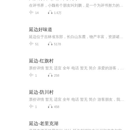
在评书界，小魏有个朋友叫刘鹏，是一个为评书努力的小伙子。在2021年国庆期间，他想弄个特辑，便烦劳我给他录个爱国题材的评书小段儿。这种事情，不是特殊情况，小魏一般不会拒绝，也就给其录了一个《鲁迅踢鬼》，等他传完，我再传到我的专辑里。另外，小...
14
1.6万
延边好味道
延边位于吉林省东部，长白山东麓，物产丰富，资源诸多，独特的地理位置和生活习惯造就了延边人对食物鲜美、鲜辣、鲜爽的要求，使延边的美食格外独特、迷人。延边的美食与朝鲜族的民俗有着千丝万缕的联系。朝鲜族人民用勤劳和智慧在中华美食文化的历史上，...
51
5178
延边-红旗村
票价详情 暂无 适宜 全年 电话 暂无 简介 亲爱的游客，欢迎您来到充满民族气息的红旗村参观游览。红旗村坐落在山间的开阔地，它依山傍水，一幢幢具有民族建筑风格的房屋整齐地排列在小溪两旁，到此可以领略到朝鲜族传统的乡土情。全村均为朝鲜族，每当劳动...
1
258
延边-防川村
票价详情 暂无 适宜 全年 电话 暂无 简介 游客朋友，我下面要为您介绍的是防川村，说到此村可是不一般，接下来就了解一下吧。防川村位于张鼓峰下，是吉林省的最低点。从这里往前数公里便是1886年由清政府钦差大臣吴大澄会同沙俄代表巴拉诺夫监立的“土”字...
1
458
延边-老里克湖