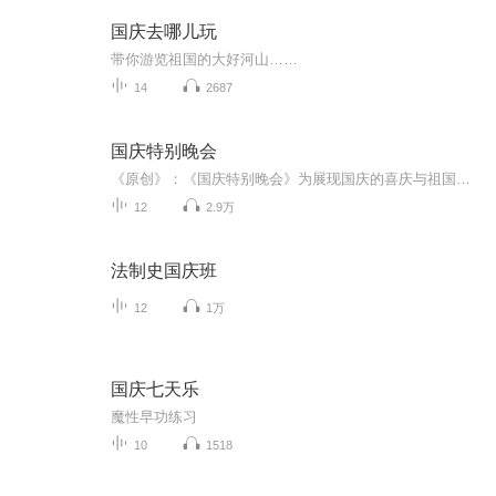
国庆去哪儿玩
带你游览祖国的大好河山……
14
2687
国庆特别晚会
《原创》：《国庆特别晚会》为展现国庆的喜庆与祖国的深情我将以具体的场景切入从清晨升旗的庄严到街头巷尾的欢庆到历史与当下的交融，用优美的笔触传递对祖国的热爱与自豪！用诗歌和情感美文形式，歌颂祖国的繁荣富强，祝人民幸福安康！
12
2.9万
法制史国庆班
12
1万
国庆七天乐
魔性早功练习
10
1518