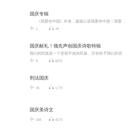
国庆专辑
《我爱你中国》作者：凝嫣心语我爱你中国！我爱你春天蓬勃的秧苗；我爱你秋日金黄的硕果。我爱你中国！我爱你青松气质，我爱你红梅品格！我爱你家乡的甜蔗好像乳汁滋润着我的心窝。我爱你中国，我要把最美的歌儿献给你，我的母亲我的祖国。我爱你中国，我爱...
1
78
国庆献礼！领先声创国庆诗歌特辑
我们的民族是一个坚韧不拔的民族，历史给予我们的苦难都变成了闪着金光的勋章！我们的国家是一个龙腾虎跃的国家，那条巨龙正以不可阻挡之势崛起于神奇的东方！------------------------------------------------值此祖国70周年华诞之际，领先声创以诗歌向祖国献礼！用我们的声音、用我们的热血、用我们的灵魂诵读经典爱国篇章，歌颂我们的祖国！永远繁荣富强！
8
6076
刑法国庆
26
1.7万
国庆美诗文
108
4173