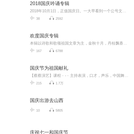
2018国庆吟诵专辑
2018年10月1日，正值国庆日。一大早看到一个公号文章，正是文天祥的《己卯十月一日至燕越五日罹狴犴有感而赋》。当然，彼十一非当今的十一。不过数字的巧合还是让人感触，今天拿来读一读，体味一番历史英杰的民族情怀，恰也当时。 根据诗题来看，这组诗是写于十月一日至十月五日之间，是文天祥被俘之后所作，这些诗作不仅有凛凛正气，更也能看的到他百端交集的复杂情感。另一首于右任先生的《望大陆》，微信公号有称《望乡》，一句“山之上国之殇”荡气回肠，一并兴起拿来读了一读。仓促间多有瑕疵...
38
2592
欢度国庆专辑
本辑以诗歌和歌颂祖国文章为主，金秋十月，丹桂飘香，在这个充满丰收喜悦的季节里，我们满怀激动和自豪，迎来了中华人民共和国76周年华诞。这不仅是一个庄重的纪念日，更是全体中华儿女共同欢庆的盛大的节日，承载着深厚的民族情感和历史意义.
167
6788
国庆节为祖国献礼
【蔡蔡演艺】课程﹣-﹣主持表演，口才，声乐，中国舞，民族舞。独特的小舞台，专业的录音棚，每一位同学都能成为优秀的小明星。独特的教学模式，轻松上课，快乐学习！知名主持人，舞蹈家，高级教师任职授课！江南总校：河沟街42号三楼 18545856430江北分校...
215
1.7万
国庆出游去山西
10
5805
庆祝七一和国庆节