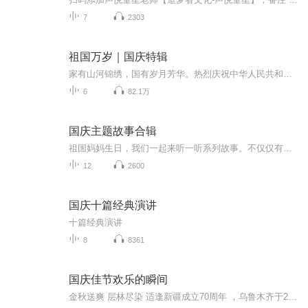
7
2303
祖国万岁｜国庆特辑
家有山河锦绣，国有岁月芳华。热烈庆祝中华人民共和国成立73周年！
6
82.1万
国庆主题故事合辑
祖国妈妈生日，我们一起来听一听系列故事。不仅仅有《我的祖国》，还有红军故事，也有关于战争的故事，让大家体会到和平年代的不易。
12
2600
国庆十篇经典演讲
十篇经典演讲
8
8361
国庆佳节欢乐的瞬间
金秋送爽 层林尽染 适逢新疆成立70周年 ，乌鲁木齐于2025年9月23日迎来党中央和习大大带领的慰问团。新疆各族群众欢欣鼓舞，热烈欢迎。