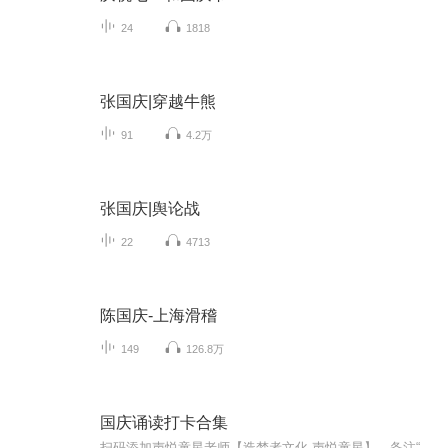
24
1818
张国庆|穿越牛熊
91
4.2万
张国庆|舆论战
22
4713
陈国庆-上海滑稽
149
126.8万
国庆诵读打卡合集
扫码添加声悦童星老师【造梦者文化-声悦童星】，备注“诵读打卡”报名，已添加好友的，直接发送“诵读打卡”报名，报名成功后进入社群。