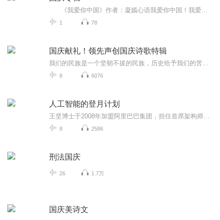
《我爱你中国》作者：凝嫣心语我爱你中国！我爱你春天蓬勃的秧苗；我爱你秋日金黄的硕果。我爱你中国！我爱你青松气质，我爱你红梅品格！我爱你家乡的甜蔗好像乳汁滋润着我的心窝。我爱你中国，我要把最美的歌儿献给你，我的母亲我的祖国。我爱你中国，我爱...
1
78
国庆献礼！领先声创国庆诗歌特辑
我们的民族是一个坚韧不拔的民族，历史给予我们的苦难都变成了闪着金光的勋章！我们的国家是一个龙腾虎跃的国家，那条巨龙正以不可阻挡之势崛起于神奇的东方！------------------------------------------------值此祖国70周年华诞之际，领先声创以诗歌向祖国献礼！用我们的声音、用我们的热血、用我们的灵魂诵读经典爱国篇章，歌颂我们的祖国！永远繁荣富强！
8
6076
人工智能的登月计划
王坚博士于2008年加盟阿里巴巴集团，担任首席架构师一职，帮助阿里巴巴集团建立世界级的技术团队，并负责集团技术架构以及基础技术平台建设。2009年7月，他被指派为阿里软件的首席技术官阿里巴巴集团技术委员会主席王坚现身云栖大会阿里云ET大脑峰会现场，以《城市大脑：人工智能的登月计划》为题，为我们梳理他对城市大脑的思考
8
2586
刑法国庆
26
1.7万
国庆美诗文