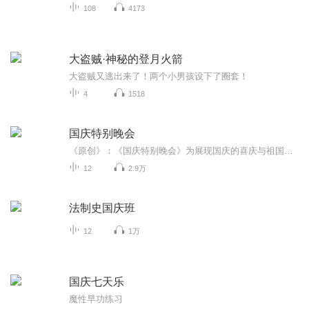
108
4173
大盗贼·神秘的登月火箭
大盗贼又逃出来了！两个小男孩设下了圈套！
4
1518
国庆特别晚会
《原创》：《国庆特别晚会》为展现国庆的喜庆与祖国的深情我将以具体的场景切入从清晨升旗的庄严到街头巷尾的欢庆到历史与当下的交融，用优美的笔触传递对祖国的热爱与自豪！用诗歌和情感美文形式，歌颂祖国的繁荣富强，祝人民幸福安康！
12
2.9万
法制史国庆班
12
1万
国庆七天乐
魔性早功练习