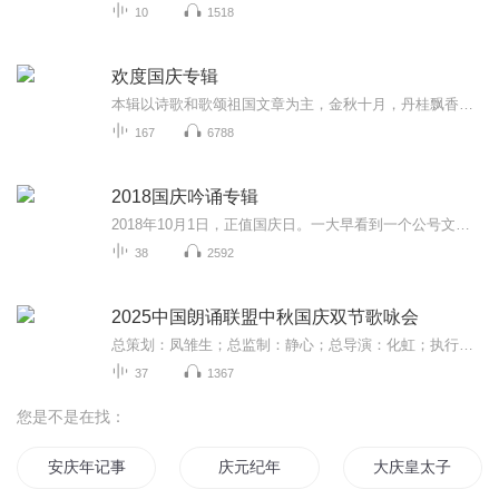
10
1518
欢度国庆专辑
本辑以诗歌和歌颂祖国文章为主，金秋十月，丹桂飘香，在这个充满丰收喜悦的季节里，我们满怀激动和自豪，迎来了中华人民共和国76周年华诞。这不仅是一个庄重的纪念日，更是全体中华儿女共同欢庆的盛大的节日，承载着深厚的民族情感和历史意义.
167
6788
2018国庆吟诵专辑
2018年10月1日，正值国庆日。一大早看到一个公号文章，正是文天祥的《己卯十月一日至燕越五日罹狴犴有感而赋》。当然，彼十一非当今的十一。不过数字的巧合还是让人感触，今天拿来读一读，体味一番历史英杰的民族情怀，恰也当时。 根据诗题来看，这组诗是写于十月一日至十月五日之间，是文天祥被俘之后所作，这些诗作不仅有凛凛正气，更也能看的到他百端交集的复杂情感。另一首于右任先生的《望大陆》，微信公号有称《望乡》，一句“山之上国之殇”荡气回肠，一并兴起拿来读了一读。仓促间多有瑕疵...
38
2592
2025中国朗诵联盟中秋国庆双节歌咏会
总策划：凤雏生；总监制：静心；总导演：化虹；执行总监：莺子；执行导演：橙夏；主持人：静心、化虹、橙夏
37
1367
您是不是在找：
安庆年记事
庆元纪年
大庆皇太子