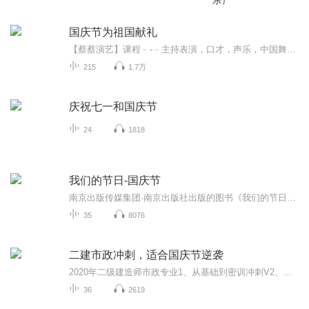
乐）
国庆节为祖国献礼
【蔡蔡演艺】课程﹣-﹣主持表演，口才，声乐，中国舞，民族舞。独特的小舞台，专业的录音棚，每一位同学都能成为优秀的小明星。独特的教学模式，轻松上课，快乐学习！知名主持人，舞蹈家，高级教师任职授课！江南总校：河沟街42号三楼 18545856430江北分校...
215
1.7万
庆祝七一和国庆节
24
1818
我们的节日-国庆节
南京出版传媒集团·南京出版社出版的图书《我们的节日》通过对中国节日文化和节日意义进行深度的挖掘，面向青少年群体构建独具特色的栏目内容，以此丰富春节、元宵节、清明节、端午节、七夕节、中秋节、重阳节等传统节日；六一节、教师节、国庆节等新兴节日的文化内涵和表现形式。促进青少年形成新的节日习俗，提升节日仪式感、认同感。音频作品由金陵朗读者联盟志愿者朗诵，南京音像出版社、金陵图书馆联合制作。
35
8076
二建市政冲刺，适合国庆节逆袭
2020年二级建造师市政专业1、从基础到密训冲刺V2、从精华课程到超压密押V3、0基础同步更新v4、持续更新到2020年考试V5、只要你跟着学让你一次稳拿证V6、渠道超压压题，超压三页纸等独家绝密压题!
36
2619