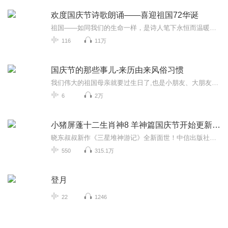
欢度国庆节诗歌朗诵——喜迎祖国72华诞
祖国——如同我们的生命一样，是诗人笔下永恒而温暖的主题。在祖国72周年华诞来临之际，特创建这个诗歌朗诵专辑，诵读经典爱国篇章，和大家一起歌颂祖国，向国庆的献礼！祝愿伟大的祖国繁荣富强，祝愿大家国庆节快乐，度过平安快乐的黄金周假期！
116
11万
国庆节的那些事儿-来历由来风俗习惯
我们伟大的祖国母亲就要过生日了,也是小朋友、大朋友们最喜欢的“国庆小长假”或说“黄金周”还有说”国庆7天乐”的，说法真是不一而足。那么“国庆节”是怎么来的？自古以来国庆节怎么庆贺？新中国国庆节的来历，以及新中国国庆节的庆贺方式又有哪些呢？ ...
6
2万
小猪屏蓬十二生肖神8 羊神篇国庆节开始更新啦！
晓东叔叔新作《三星堆神游记》全新面世！中信出版社出版！京东当当淘宝均有售！点蓝色字收听——《小猪屏蓬爆笑日记2024》《小猪屏蓬爆笑日记2》《小猪屏蓬爆笑日记1》让你笑得喘不上气！《我进故宫当富翁——小猪屏蓬故宫财商笔记》教你成为大富翁！《小...
550
315.1万
登月
22
1246