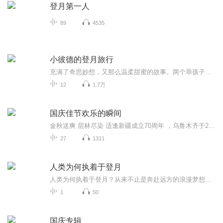
登月第一人
89
4535
小彼德的登月旅行
充满了奇思妙想，又那么温柔甜蜜的故事。两个乖孩子小彼德和阿内丽泽一起同嗡氏家族的金龟子开始了一场充满传奇和冒险的登月之旅，他们要帮助可怜的金龟子取回失去的第六条腿，可是，月亮山上邪恶的偷木贼已经在那里等着他们了……
12
1.7万
国庆佳节欢乐的瞬间
金秋送爽 层林尽染 适逢新疆成立70周年 ，乌鲁木齐于2025年9月23日迎来党中央和习大大带领的慰问团。新疆各族群众欢欣鼓舞，热烈欢迎。
27
1311
人类为何执着于登月
人类为何执着于登月？从来不止是奔赴远方的浪漫梦想，更是一场跨越时代的科技角逐与文明仰望。从渺小地球望向浩瀚星海，每一次登月探索，都藏着人类突破极限、奔赴未知的勇气与信仰，翻开篇章，读懂藏在月光背后的热血与征程。
1
50
国庆专辑