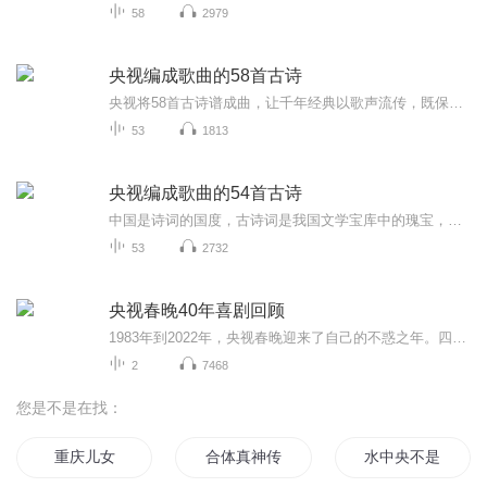
58
2979
央视编成歌曲的58首古诗
央视将58首古诗谱成曲，让千年经典以歌声流传，既保留了诗词的韵律美，又赋予了新的生命力。对今人而言，这是文化的传承与创新，让我们在旋律中感受诗词之美，重拾文化自信，让经典真正活在当下。
53
1813
央视编成歌曲的54首古诗
中国是诗词的国度，古诗词是我国文学宝库中的瑰宝，也是我们民族的文化精髓。央视《经典咏流转》节目里播出由58首诗词编成的歌曲正是我们学习的好素材!文以载道，歌以咏志。让文学名篇在音乐中重获新生。用创新的诗和歌的结合，回到了诗歌的起源，也让诗歌...
53
2732
央视春晚40年喜剧回顾
1983年到2022年，央视春晚迎来了自己的不惑之年。四十年间，许许多多杰出的喜剧演员携经典作品登上了这个亿万双眼睛关注的舞台，也为我们留下了无数美好回忆与趣味话题。然而近些年来，“年年包饺砸，句句要煽情”似乎成了一个怪圈，甚至让“语言类节目”...
2
7468
您是不是在找：
重庆儿女
合体真神传
水中央不是水