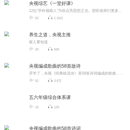
央视综艺《一堂好课》
12位“学科领路人”为你点亮思想之光。想听老师们更多精彩内容，点击链接听现场完整未剪辑实录https://www.ximalaya.com/renwen/21206154/ 为了用“知识榜样”的力量指引年轻一代未来的方向，中央广播电视总台与喜马拉雅联合出品一档大型文化节目—...
52
1.16亿
养生之道，央视主推
家人要知道
20
936
央视编成歌曲的58首故诗
开学了，央视《经典咏流传》里58首诗词编成的歌曲，这是语文学习必备好素材，课本中都会学到！另外中小学生都可以用得到哦~那就让我们一起唱起来，学起来，背起来吧！第一期（5首）《明日歌》明·钱鹤滩明日复明日，明日何其多。我生待明日，万事成蹉跎 。世人若被明日累，春去秋来老将至。朝看水东流，暮看日西坠。百年明日能几何？请君听我明日歌。《苔》清·袁枚白日不到处，青春恰自来。苔花如米小，也学牡丹开。《墨梅》明·王冕我家洗砚池头树，朵朵花开淡墨痕。不要人夸好颜色，只留清气满乾坤。《临江仙》明·杨慎滚滚长江东逝水，浪花淘尽英雄。是非成败转头空。青山依旧在，几度夕阳红。白发渔樵江渚上，惯看秋月春风。一壶浊酒喜相逢。古今多少事，都付笑谈中。《登鹳雀楼》唐·王之涣白日依山尽，黄河入海流。欲穷千里目，更上一层楼。第二期（5首）《声律启蒙》（节选）清·车万育云对雨，雪对风，晚照对晴空。来鸿对去燕，宿鸟对鸣虫。三尺剑，六钧弓，岭北对江东。人间清暑殿，天上广寒宫。两岸晓烟杨柳绿，一园春雨杏花红。两鬓风霜，途次早行之客；一蓑烟雨，溪边晚钓之翁。《定风波》宋·苏轼莫听穿林打叶声，何妨吟啸且徐行。竹杖芒鞋轻胜马，谁怕？一蓑烟雨任平生。料峭春风吹酒醒，微冷，山头斜照却相迎。回首向来萧瑟处，归去，也无风雨也无晴。《三字经》（节选）宋·王应麟人之初，性本善；性相近，习相远。苟不教，性乃迁；教之道，贵以专。昔孟母，择邻处；子不学，断机杼。窦燕山，有义方；教五子，名俱扬。养不教，父之过；教不严，师之惰。子不学，非所宜；幼不学，老何为？玉不琢，不成器；人不学，不知义。为人子，方少时；亲师友，习礼仪。香九龄，能温席；孝于亲，所当执。融四岁，能让梨；弟于长，宜先知。首孝弟，次见闻；知某数，识某文。一而十，十而百，百而千，千而万。三才者，天地人。三光者，日月星。《乡愁》余光中小时候，乡愁是一枚小小的邮票，我在这头，母亲在那头。长大后，乡愁是一张窄窄的船票，我在这头，新娘在那头。后来啊，乡愁是一方矮矮的坟墓，我在外头，母亲在里头。而现在，乡愁是一湾浅浅的海峡，我在这头，大陆在那头。《枉凝眉》清·曹雪芹一个是阆苑仙葩，一个是美玉无瑕。若说没奇缘，今生偏又遇着他；若说有奇缘，如何心事终虚化？一个枉自嗟呀，一个空劳牵挂。一个是水中月，一个是镜中花。想眼中能有多少泪珠儿，怎禁得秋流到冬尽，春流到夏！第三期（5首）《将进酒》唐·李白君不见，黄河之水天上来，奔流到海不复回。君不见，高堂明镜悲白发，朝如青丝暮成雪。人生得意须尽欢，莫使金樽空对月。天生我材必有用，千金散尽还复来。烹羊宰牛且为乐，会须一饮三百杯。岑夫子，丹丘生，将进酒，杯莫停。与君歌一曲，请君为我倾耳听。钟鼓馔玉不足贵，但愿长醉不复醒。古来圣贤皆寂寞，惟有饮者留其名。陈王昔时宴平乐，斗酒十千恣欢谑。主人何为言少钱，径须沽取对君酌。五花马，千金裘，呼儿将出换美酒，与尔同销万古愁。《鹊桥仙》宋·秦观纤云弄巧，飞星传恨，银汉迢迢暗度。金风玉露一相逢，便胜却人间无数。柔情似水，佳期如梦，忍顾鹊桥归路。两情若是久长时，又岂在朝朝暮暮。《木兰诗》（节选）唧唧复唧唧，木兰当户织。不闻机杼声，惟闻女叹息。问女何所思，问女何所忆。女亦无所思，女亦无所忆。昨夜见军帖，可汗大点兵。军书十二卷，卷卷有爷名。阿爷无大儿，木兰无长兄。愿为市鞍马，从此替爷征。《赠从弟·其二》东汉·刘桢亭亭山上松，瑟瑟谷中风。风声一何盛，松枝一何劲！冰霜正惨凄，终岁常端正。岂不罹凝寒？松柏有本性。《送别》李叔同长亭外，古道边，芳草碧连天。晚风拂柳笛声残，夕阳山外山。天之涯，地之角，知交半零落。一壶浊酒尽余欢，今宵别梦寒。长亭外，古道边，芳草碧连天。问君此去几时还，来时莫徘徊。天之涯，地之角，知交半零落。人生难得是欢聚，惟有别离多。第四期（6首）《咏鹅》唐·骆宾王鹅，鹅，鹅，曲项向天歌。白毛浮绿水，红掌拨清波。《渭城曲》唐·王维渭城朝雨浥轻尘，客舍青青柳色新。劝君更尽一杯酒，西出阳关无故人。《月下独酌四首·其一》唐·李白花间一壶酒，独酌无相亲。举杯邀明月，对影成三人。月既不解饮，影徒随我身。暂伴月将影，行乐须及春。我歌月徘徊，我舞影零乱。醒时同交欢，醉后各分散。永结无情游，相期邈云汉。《游子吟》唐·孟郊慈母手中线，游子身上衣。临行密密缝，意恐迟迟归。谁言寸草心，报得三春晖。《敕乐歌》敕勒川，阴山下，天似穹庐，笼盖四野。天苍苍，野茫茫，风吹草低见牛羊。《春晓》唐·孟浩然春眠不觉晓，处处闻啼鸟。夜来风雨声，花落知多少。《离骚》（节选）战国·屈原驷玉虬以桀鹥兮，溘埃风余上征。朝发轫于苍梧兮，夕余至乎县圃。欲少留此灵琐兮，日忽忽其将暮。吾令羲和弭节兮，望崦嵫而勿迫。路漫漫其修远兮，吾将上下而求索。饮余马于咸池兮，总余辔乎扶桑。折若木以拂日兮，聊逍遥以相羊。前望舒使先驱兮，后飞廉使奔属。鸾皇为余先戒兮，雷师告余以未具。吾令凤鸟飞腾兮，继之以日夜。飘风屯其相离兮，帅云霓而来御。纷总总其离合兮，斑陆离其上下。《从军行》唐·杨炯烽火照西京，心中自不平。牙璋辞凤阙，铁骑绕龙城。雪暗凋旗画，风多杂鼓声。宁为百夫长，胜作一书生。第五期（6首）《凉州词二首·其一》唐·王之涣黄河远上白云间，一片孤城万仞山。羌笛何须怨杨柳，春风不度玉门关。《山居秋暝》唐·王维空山新雨后，天气晚来秋。明月松间照，清泉石上流。竹喧归浣女，莲动下渔舟。随意春芳歇，王孙自可留。《陋室铭》唐·刘禹锡山不在高，有仙则名。水不在深，有龙则灵。斯是陋室，惟吾德馨。苔痕上阶绿，草色入帘青。谈笑有鸿儒，往来无白丁。可以调素琴，阅金经。无丝竹之乱耳，无案牍之劳形。南阳诸葛庐，西蜀子云亭，孔子云：何陋之有？《望月怀远》唐·张九龄海上生明月，天涯共此时。情人怨遥夜，竟夕起相思。灭烛怜光满，披衣觉露滋。不堪盈手赠，还寝梦佳期。《敕乐歌》敕勒川，阴山下，天似穹庐，笼盖四野。天苍苍，野茫茫，风吹草低见牛羊。《饮湖上初晴后雨二首·其二》宋·苏轼水光潋滟晴方好，山色空蒙雨亦奇。欲把西湖比西子，淡妆浓抹总相宜。第六期（5首）《天净沙·秋思》元·马致远枯藤老树昏鸦，小桥流水人家，古道西风瘦马。夕阳西下，断肠人在天涯。
62
3.6万
五六年级综合体系课
15
125
央视编成歌曲的58首诗词