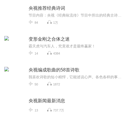
央视推荐经典诗词
节目内容：央视《经典咏流传》节目中所出的经典古诗词古诗词是中华文化的瑰宝，感受我国古代语言的韵律和意味适合人群：所有热爱中华文化的人你将收获：重温耳熟能详的经典古诗词，感受古诗词的韵律和意境，品味中华民族的文化精髓！
84
1万
变形金刚之合体之迷
霸天虎与汽车人，究竟谁才是最终赢家！
14
4384
央视编成歌曲的58首诗歌
我喜欢诗歌的短小精悍，它能述说心声。各色各样的事物，都可通过诗歌来表达。
50
1872
央视新闻最新消息
13
737.7万