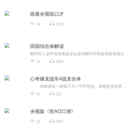
跟着央视练口才
24
3.2万
田园综合体解读
郴州市人居环境发展促进会是经郴州市民政局批准成立的专业性学术研究机构 目标：建立以人居环境理论体系研究为核心的专家型社会智库，更好地服务郴州经济社会发展，推动郴州市人居环境建设的可持续发展。通过学术平台的搭建，加强郴州与国内外学术机构的交流，吸引更多的相关领域权威专家和行业精英研究郴州经验，推广郴州品牌，为郴州发展开拓国际视野。 郴州市人居环境发展促进会（Chenzhou Habitat Environment Improvement Promotion）本着“促进人居环境改善，构筑人与自然命运共同体”的宗旨，紧紧围绕制约地方产业经济发展问题，统筹区域发展和城乡发展，持续研究乡村综合体、田园综合体、现代村镇、特色小镇、农村综改试验区、农旅综合体、乡村旅游、农业公园、生态产业园、乡土建筑风貌、农村基础设施、乡村社区治理等课题，在推进乡村振兴战略和新型城镇化过程中，推动政府部门、学术机构、企业、社区与市民通力合作，在产业发展，生活富裕的同时，促进人居环境持续改善。
14
2833
心奇爆龙战车4战龙合体
本剧讲述一群孩子为了守护恐龙、拯救恐龙世界，与自己的恐龙伙伴一起对抗贪婪的外星侵略者的故事。主人公心奇拥有一只名为霸王龙的恐龙，他们每天过着吵吵闹闹却欢乐的生活。但某天他和伙伴们被一颗拥有神秘力量的龙魂水晶传送到两亿年前的恐...
32
2万
央视版《笑AO江湖》
13
2357