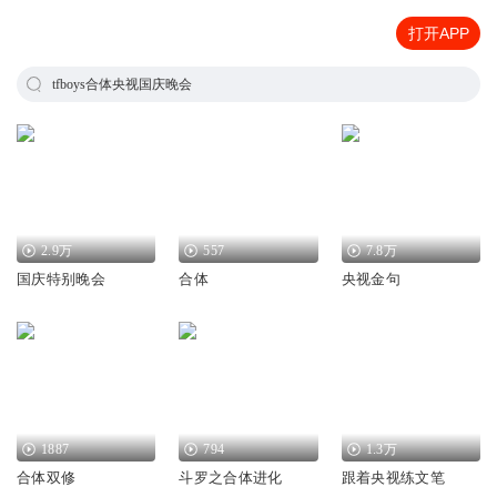
打开APP
tfboys合体央视国庆晚会
2.9万
557
7.8万
国庆特别晚会
合体
央视金句
1887
794
1.3万
合体双修
斗罗之合体进化
跟着央视练文笔