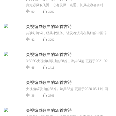
身无彩凤双飞翼，心有灵犀一点通。长风破浪会有时，直挂云帆济沧海。自在飞花轻似梦。无边丝雨细如愁。……涉江而过，芙蓉千朵，诗也简单，心也简单。更新不定期，学生党演播，不喜勿喷，麻烦各位听友见谅。欢迎大家的收听和订阅，感兴趣的朋友麻烦多多关...
50
3252
央视编成歌曲的58首古诗
共读好诗词，经典永流传。让灵魂浸润在美好的中国传统文学宝库中。书籍信息：内容重点：央视编成歌曲的58首古诗词主播介绍：热爱读书的人推荐人群：学生
42
3002
央视编成歌曲的58首古诗
3:505G央视编成歌曲的58首古诗共54篇·更新于2021.02.25中国是诗词的国度，古诗词是我国文学宝库中的瑰宝，也是我们民族的文化精髓。央视《经典咏流转》节目里播出由58首诗词编成的歌曲正是我们学习的好素材!文以载道，歌以咏志。让文学名篇在音乐中重获新...
45
1415
央视编成歌曲的58首古诗
央视编成歌曲的58首古诗共58篇.更新于2020.05.11中国是诗词的国度，古诗词是我国文学宝库中的瑰宝，也是我们民族的文化精髓。央视《经典咏流转》节目里播出由58首诗词编成的歌曲正是我们学习的好素材!文以载道，歌以咏志。让文学名篇在音乐中重获新生。用...
38
2765
央视编成歌曲的58首古诗