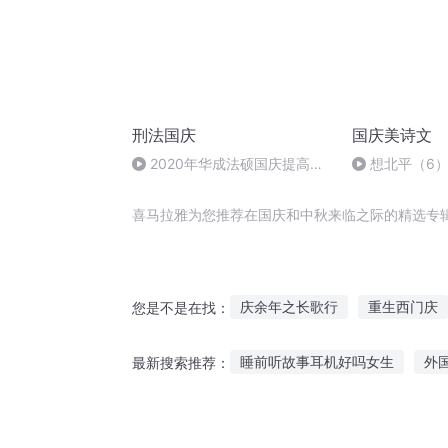
刑法国庆
国庆美诗文
2020年华成法硕国庆提高班
想北平（6
刑法陈 (26)
喜马拉雅为您推荐在国庆和中秋来临之际的精选专
庆余年之长歌行
重生西门庆
您是不是在找：
重生之西门庆
异能重生西门
睡前听故事耳机好吗女生
外
最新搜索推荐：
庆云传奇
一人有庆
大庆
小丑鬼故事在线听
听君的智