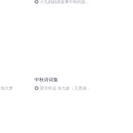
小九妈妈讲故事中秋的故
事.s48
中秋诗词集
一场大梦
望月怀远 张九龄（王恩保吟
诵）