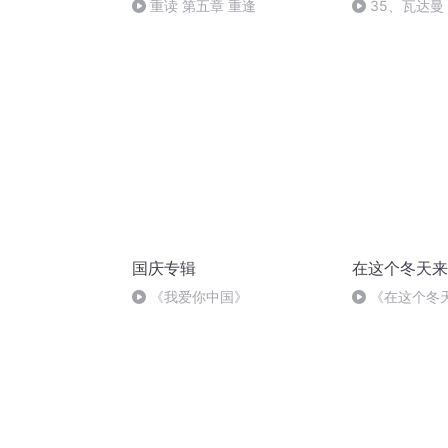
重读 第五章 重逢
35、瓦达曼
国庆专辑
在这个冬天来
《我爱你中国》
《在这个冬