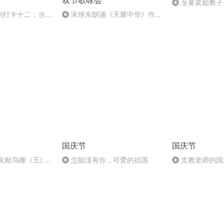
双节歌咏会
至要莫如教子
规家训
列打卡十二：当阳
宋维东朗诵《天耀中华》作
者：碑林路人
国庆节
国庆节
文献鸟瞰（五) -
怎能没有你，可爱的祖国
支教老师的国