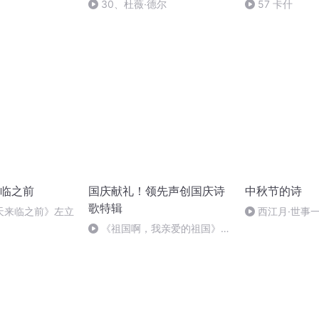
30、杜薇·德尔
57 卡什
临之前
国庆献礼！领先声创国庆诗
中秋节的诗
歌特辑
天来临之前》左立
西江月·世事
《祖国啊，我亲爱的祖国》温
婉