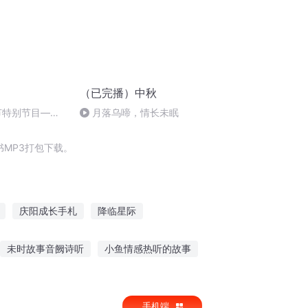
（已完播）中秋
秋节特别节目—夏
月落乌啼，情长未眠
MP3打包下载。
庆阳成长手札
降临星际
庆皇太子
普天同庆
斗破之天庆焰火
未时故事音阙诗听
小鱼情感热听的故事
事分享文案短句英语
听核桃讲故事的视频
手机端