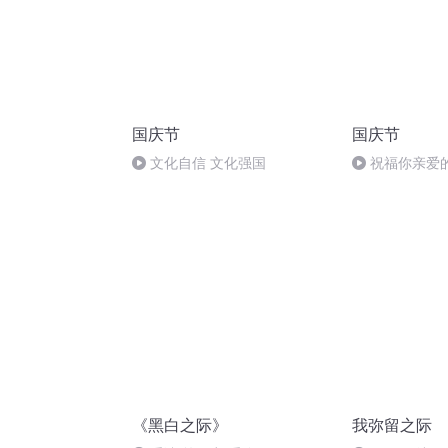
国庆节
国庆节
文化自信 文化强国
祝福你亲爱
《黑白之际》
我弥留之际