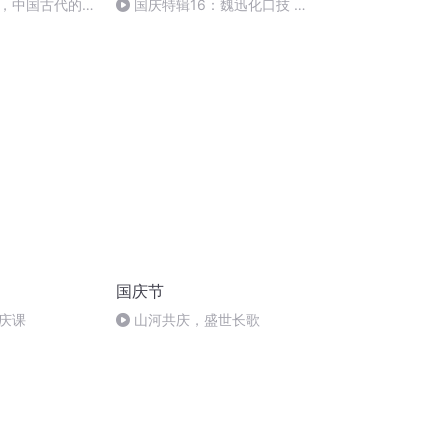
，中国古代的家
国庆特辑16：魏迅化口技 二
胡 东方红+一般唱法和原生态
国庆节
庆课
山河共庆，盛世长歌