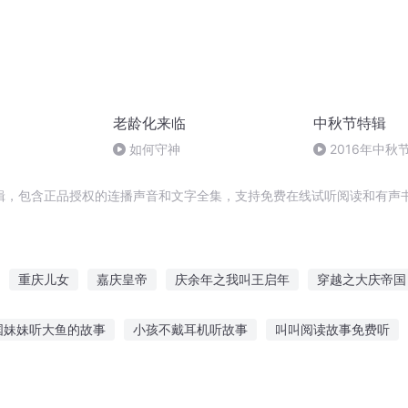
老龄化来临
中秋节特辑
）
如何守神
2016年中
雨品诗成品
辑，包含正品授权的连播声音和文字全集，支持免费在线试听阅读和有声书
重庆儿女
嘉庆皇帝
庆余年之我叫王启年
穿越之大庆帝国
庆
庆之的野望
安庆年记事
庆元纪年
大官人西门庆
大
国妹妹听大鱼的故事
小孩不戴耳机听故事
叫叫阅读故事免费听
第一恶
慧故事视频
幼儿喜欢听的搞笑故事
英文故事在线听中文
听故