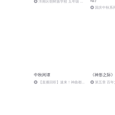
结）
浑南区朝鲜族学校 五年级 孙
多永
国庆中秋系
桥
中秋闲谭
《神形之际》
【直播回听】速来！神曲都会
第五章 百年
唱
功法篇2