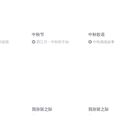
中秋节
中秋歌谣
的祖国
西江月・中秋和子由
中秋偶戏故事
婷；曲/唱：赵静
我弥留之际
我弥留之际