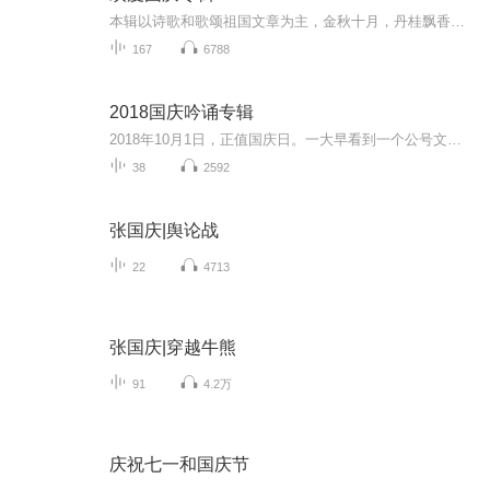
本辑以诗歌和歌颂祖国文章为主，金秋十月，丹桂飘香，在这个充满丰收喜悦的季节里，我们满怀激动和自豪，迎来了中华人民共和国76周年华诞。这不仅是一个庄重的纪念日，更是全体中华儿女共同欢庆的盛大的节日，承载着深厚的民族情感和历史意义.
167
6788
2018国庆吟诵专辑
2018年10月1日，正值国庆日。一大早看到一个公号文章，正是文天祥的《己卯十月一日至燕越五日罹狴犴有感而赋》。当然，彼十一非当今的十一。不过数字的巧合还是让人感触，今天拿来读一读，体味一番历史英杰的民族情怀，恰也当时。 根据诗题来看，这组诗是写于十月一日至十月五日之间，是文天祥被俘之后所作，这些诗作不仅有凛凛正气，更也能看的到他百端交集的复杂情感。另一首于右任先生的《望大陆》，微信公号有称《望乡》，一句“山之上国之殇”荡气回肠，一并兴起拿来读了一读。仓促间多有瑕疵...
38
2592
张国庆|舆论战
22
4713
张国庆|穿越牛熊
91
4.2万
庆祝七一和国庆节