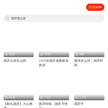
打开APP
国庆璧山游
5805
1978
808
国庆出游去山西
2020年国庆成都旅游
慢语诉山河｜国庆特
旅游
辑
4940
1.6万
2.1万
【献礼国庆】大山教
国庆特辑（国庆节快
国庆节