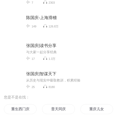
7
2303
陈国庆-上海滑稽
149
126.8万
张国庆|读书分享
与大家一起分享经典
17
1.3万
张国庆|智谋天下
从历史与现实中吸取教训，积累经验
25
8180
您是不是在找：
重生西门庆
普天同庆
重庆儿女