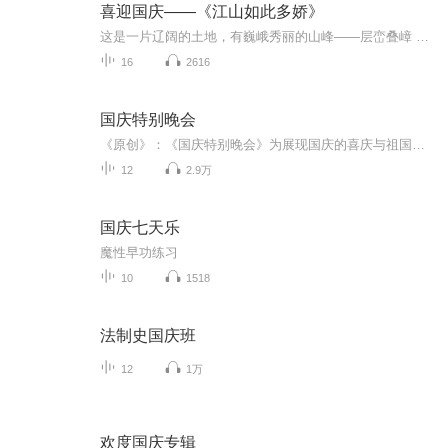
喜迎国庆——《江山如此多娇》
这是一片辽阔的土地，有巍峨秀丽的山峰——层峦叠嶂 ；这是一片广袤的土地，有奔流不息的江河——百折不回 ；这是一片富饶的土地，有波涛澎湃的大海——深邃无垠； 这是一片神奇的土地，千年运河、万里长城 。江山如此多娇，文明如此灿烂！这是我的祖国，瞰祖国大好河山，品中华人文之美！
16
2616
国庆特别晚会
《原创》：《国庆特别晚会》为展现国庆的喜庆与祖国的深情我将以具体的场景切入从清晨升旗的庄严到街头巷尾的欢庆到历史与当下的交融，用优美的笔触传递对祖国的热爱与自豪！用诗歌和情感美文形式，歌颂祖国的繁荣富强，祝人民幸福安康！
12
2.9万
国庆七天乐
魔性早功练习
10
1518
法制史国庆班
12
1万
欢度国庆专辑