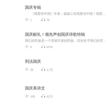
国庆专辑
《我爱你中国》作者：凝嫣心语我爱你中国！我爱你春天蓬勃的秧苗；我爱你秋日金黄的硕果。我爱你中国！我爱你青松气质，我爱你红梅品格！我爱你家乡的甜蔗好像乳汁滋润着我的心窝。我爱你中国，我要把最美的歌儿献给你，我的母亲我的祖国。我爱你中国，我爱...
1
78
国庆献礼！领先声创国庆诗歌特辑
我们的民族是一个坚韧不拔的民族，历史给予我们的苦难都变成了闪着金光的勋章！我们的国家是一个龙腾虎跃的国家，那条巨龙正以不可阻挡之势崛起于神奇的东方！------------------------------------------------值此祖国70周年华诞之际，领先声创以诗歌向祖国献礼！用我们的声音、用我们的热血、用我们的灵魂诵读经典爱国篇章，歌颂我们的祖国！永远繁荣富强！
8
6076
刑法国庆
26
1.7万
国庆美诗文
108
4173