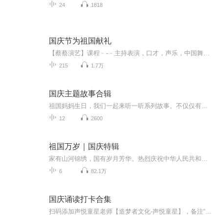
24
1818
国庆节为祖国献礼
【蔡蔡演艺】课程﹣-﹣主持表演，口才，声乐，中国舞，民族舞。独特的小舞台，专业的录音棚，每一位同学都能成为优秀的小明星。独特的教学模式，轻松上课，快乐学习！知名主持人，舞蹈家，高级教师任职授课！江南总校：河沟街42号三楼 18545856430江北分校...
215
1.7万
国庆主题故事合辑
祖国妈妈生日，我们一起来听一听系列故事。不仅仅有《我的祖国》，还有红军故事，也有关于战争的故事，让大家体会到和平年代的不易。
12
2600
祖国万岁｜国庆特辑
家有山河锦绣，国有岁月芳华。热烈庆祝中华人民共和国成立73周年！
6
82.1万
国庆诵读打卡合集
扫码添加声悦童星老师【造梦者文化-声悦童星】，备注“诵读打卡”报名，已添加好友的，直接发送“诵读打卡”报名，报名成功后进入社群。