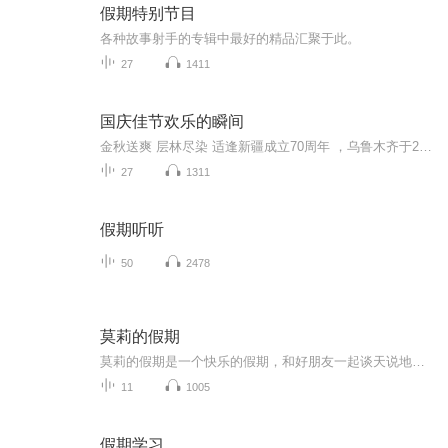
假期特别节目
各种故事射手的专辑中最好的精品汇聚于此。
27
1411
国庆佳节欢乐的瞬间
金秋送爽 层林尽染 适逢新疆成立70周年 ，乌鲁木齐于2025年9月23日迎来党中央和习大大带领的慰问团。新疆各族群众欢欣鼓舞，热烈欢迎。
27
1311
假期听听
50
2478
莫莉的假期
莫莉的假期是一个快乐的假期，和好朋友一起谈天说地，一起进行一次华丽的冒险，一起去偶像的书店打工……可是，这个暑假与以前又有点不同，感觉大家一下子都长大了，有了这样那样的烦恼和秘密。妈妈的爱有时会觉得是种甜蜜的负担，与好朋友的相处彼此温暖又彼此伤害，心里藏着一个关于男孩子的秘密……看来，没有烦恼的成长，那是到不了的彼岸……
11
1005
假期学习