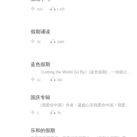
410
1.4万
假期诵读
32
1080
蓝色假期
《Letting the World Go By》(蓝色假期)，一张能让你心境平和，怡情悦性的发烧美乐，由世界著名的发烧名厂Real Music录制，多位新纪元音乐名家：钢琴家Kevin Kern，Danny Wright，Berward Koch，吉他手Govi，竖琴家Hilary Stagg等，倾情演奏十一首醉人...
11
352
国庆专辑
《我爱你中国》作者：凝嫣心语我爱你中国！我爱你春天蓬勃的秧苗；我爱你秋日金黄的硕果。我爱你中国！我爱你青松气质，我爱你红梅品格！我爱你家乡的甜蔗好像乳汁滋润着我的心窝。我爱你中国，我要把最美的歌儿献给你，我的母亲我的祖国。我爱你中国，我爱...
1
78
乐和的假期