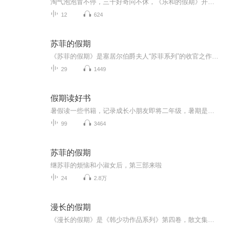
淘气泡泡冒不停，三千好奇问不休，《乐和的假期》开始咯！快来跟着乐和一起，国学池里打滚，故事屋中做梦，滑滑梯上品尝科学芝士吧！
12
624
苏菲的假期
《苏菲的假期》是塞居尔伯爵夫人“苏菲系列”的收官之作，讲述了苏菲、玛格丽特、卡米耶等“小淑女”和保罗、让、莱昂等“小绅士”在暑假里发生的种种。在这个悠长假期里，男孩和女孩们一起学习、玩耍、冒险，共同体验了重逢的喜悦和离别的悲伤，上演了一...
29
1449
假期读好书
暑假读一些书籍，记录成长小朋友即将二年级，暑期是阅读的黄金期。老师要求孩子继续用朗读的方式进行阅读，逐渐克服错字漏字多字等不良阅读习惯。那么我们索性将每天的阅读内容系统化以音频的形式进行保存，将孩子的成长记录。每则内容都是第一次通读，不...
99
3464
苏菲的假期
继苏菲的烦恼和小淑女后，第三部来啦
24
2.8万
漫长的假期
《漫长的假期》是《韩少功作品系列》第四卷，散文集。四十五篇散文，分为“远方”、“留痕”、“背影”三部分。《走亲戚》获1996年度福建文学奖。《笑的遗产》获1992年度《中国作家》散文奖。