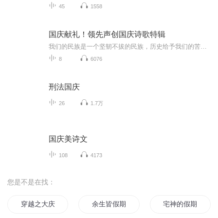
45
1558
国庆献礼！领先声创国庆诗歌特辑
我们的民族是一个坚韧不拔的民族，历史给予我们的苦难都变成了闪着金光的勋章！我们的国家是一个龙腾虎跃的国家，那条巨龙正以不可阻挡之势崛起于神奇的东方！------------------------------------------------值此祖国70周年华诞之际，领先声创以诗歌向祖国献礼！用我们的声音、用我们的热血、用我们的灵魂诵读经典爱国篇章，歌颂我们的祖国！永远繁荣富强！
8
6076
刑法国庆
26
1.7万
国庆美诗文
108
4173
您是不是在找：
穿越之大庆帝国
余生皆假期
宅神的假期