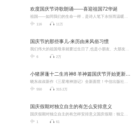
欢度国庆节诗歌朗诵——喜迎祖国72华诞
祖国——如同我们的生命一样，是诗人笔下永恒而温暖的主题。在祖国72周年华诞来临之际，特创建这个诗歌朗诵专辑，诵读经典爱国篇章，和大家一起歌颂祖国，向国庆的献礼！祝愿伟大的祖国繁荣富强，祝愿大家国庆节快乐，度过平安快乐的黄金周假期！
116
11万
国庆节的那些事儿-来历由来风俗习惯
我们伟大的祖国母亲就要过生日了,也是小朋友、大朋友们最喜欢的“国庆小长假”或说“黄金周”还有说”国庆7天乐”的，说法真是不一而足。那么“国庆节”是怎么来的？自古以来国庆节怎么庆贺？新中国国庆节的来历，以及新中国国庆节的庆贺方式又有哪些呢？ ...
6
2万
小猪屏蓬十二生肖神8 羊神篇国庆节开始更新啦！
晓东叔叔新作《三星堆神游记》全新面世！中信出版社出版！京东当当淘宝均有售！点蓝色字收听——《小猪屏蓬爆笑日记2024》《小猪屏蓬爆笑日记2》《小猪屏蓬爆笑日记1》让你笑得喘不上气！《我进故宫当富翁——小猪屏蓬故宫财商笔记》教你成为大富翁！《小...
550
315.2万
国庆假期对独立自主的有怎么安排意义
国庆假期对独立自主的有怎样安排意义国庆假期：独立自主生活的“试金石”与“充电场”一自主规划：构建独立自主生活的“蓝图能力”二生活实践：夯实独立自主生活的“技能底座”三自我探索：深化独立自主生活的“精神内核”四假期意义：从“短期体验”到“...
1
61