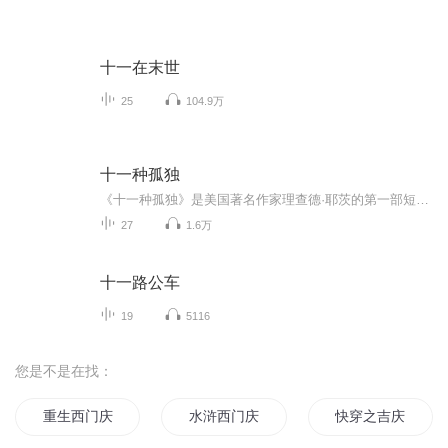
十一在末世
25
104.9万
十一种孤独
《十一种孤独》是美国著名作家理查德·耶茨的第一部短篇小说集，出版于1962年，收集了作者在1951至1961年创作的11篇短篇小说，被誉为纽约版的《都柏林人》，以冷峻的笔触描写了美国二战后五六十年代纽约人的生活，是20世纪美国文学的经典作品。
27
1.6万
十一路公车
19
5116
您是不是在找：
重生西门庆
水浒西门庆
快穿之吉庆有余