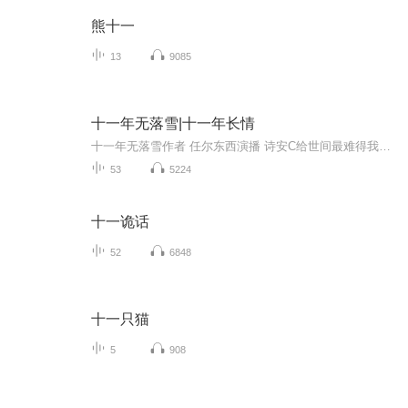
熊十一
13
9085
十一年无落雪|十一年长情
十一年无落雪作者 任尔东西演播 诗安C给世间最难得我一生狂热 陆嵘峥我一生无悔 入警校青梅竹马十一年长情 那是一堆未寄出去的信甚至连署名都没有陆嵘峥打开其中一封上面的娟秀字迹，赫然写着一句话陆嵘峥同志，今年我真的要放弃你了请大家点赞评论转发支持哦你们的点赞是我进步的动力
53
5224
十一诡话
52
6848
十一只猫
5
908