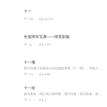
十一
760
214.7万
长假用车宝典——情景剧版
14
1.8万
十一倦
简介情感小说精品小说短篇故事集《十一倦》，讲述人、神、鬼三界里一则则活色生香的幻魅爱情和命运，人物涉及王侯将相、才子佳人、兽妖精怪、花魅仙神。
177
6488
十一班
因为青春，我们用力深呼吸，用力作梦；因为青春，我们约定制造共同的回忆，镶在青春纪念册；因为青春，我们不忘怀旧，在求的海洋里领航，在生活的天空中翱翔，在人生的道路上畅佯，感受多彩的生命，编织人生的梦想。同时青春的长河也流淌着年少的轻狂，充满着风雨坎坷。拜尔娜与十一班合作全新创作单曲《十一班》把对青春的懵懂和向往都融入了这首歌中，哼着歌走入美好未来。...
0
1