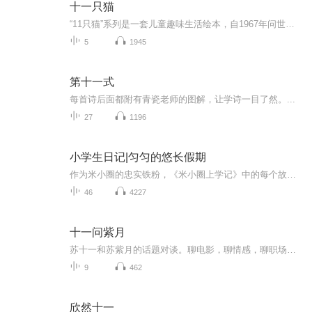
十一只猫
“11只猫”系列是一套儿童趣味生活绘本，自1967年问世后屡获大奖，到今天仍是孩子们心中的绘本人气王！作者采用诙谐滑稽、富有悬念的笔调，勾画出11只猫的鲜明形象，他们有一点好奇心、一点小贪心、一点小滑头，却天性善良勇敢。11只猫就像天性纯真的孩子...
5
1945
第十一式
每首诗后面都附有青瓷老师的图解，让学诗一目了然。...
27
1196
小学生日记|匀匀的悠长假期
作为米小圈的忠实铁粉，《米小圈上学记》中的每个故事匀匀几乎都看了或是听了5遍了以上。有一天，匀匀走到匀妈身边，郑重其事地说，“妈妈，从今天开始，我要像米小圈一样写日记了。”本来以为她只是三分钟热度，写上几篇就不了了之了，但让我们惊喜地是，...
46
4227
十一问紫月
苏十一和苏紫月的话题对谈。聊电影，聊情感，聊职场，聊育儿……生活杂谈，各有观点；不论对错，直抒己见；男女立场大不同，你同意谁，反对谁？欢迎留言加入哦！喜欢请关注，深爱请守护~
9
462
欣然十一