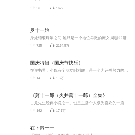
36
1627
罗十一娘
身处锦缎珠翠之间,她只是一个地位卑微的庶女,却掺和进了庞大的家族阴谋,为了改变自身的环境,她不得不步步为营。
725
2154.5万
国庆特辑（国庆节快乐）
在评书界，小魏有个朋友叫刘鹏，是一个为评书努力的小伙子。在2021年国庆期间，他想弄个特辑，便烦劳我给他录个爱国题材的评书小段儿。这种事情，不是特殊情况，小魏一般不会拒绝，也就给其录了一个《鲁迅踢鬼》，等他传完，我再传到我的专辑里。另外，小...
14
1.6万
《萧十一郎（火并萧十一郎）全集》
古龙先生经典小说之一。也是主播个人极为喜欢的一篇。美酒，宝刀，心爱的女子。试问，谁？又会不喜欢呢？
162
17.1万
在下懒十一