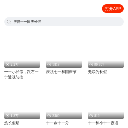
打开APP
庆祝十一国庆长假
2.2万
1818
90.3万
十一小长假，跟石一
庆祝七一和国庆节
无尽的长假
宁近视防控
1.3万
2560
816
悠长假期
十一点十一分
十一和小十一夜话