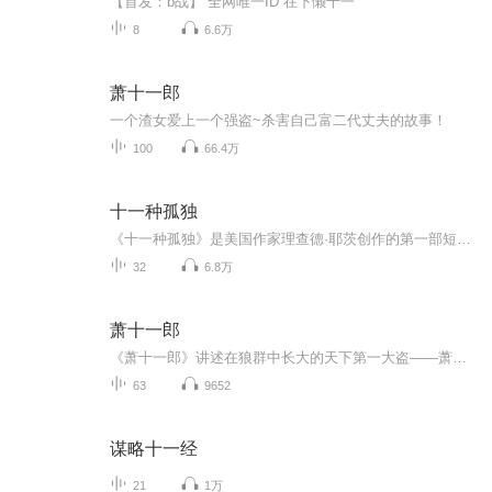
【首发：b战】 全网唯一ID 在下懒十一
8
6.6万
萧十一郎
一个渣女爱上一个强盗~杀害自己富二代丈夫的故事！
100
66.4万
十一种孤独
《十一种孤独》是美国作家理查德·耶茨创作的第一部短篇小说集，出版于1962年，收集了作者在1951至1961年创作的11篇短篇小说。以冷峻的笔触描写了美国二战后五六十年代普通纽约人的生活：十一种人的十一种孤独的人生。用简约的语言塑造了社会典型环境中的典型人物，并且通过对他们的刻画描写，来剖析当时美国普通人的生存现状和心理状况。该书充满活力、引人入胜。 初次尝试制作有声书专辑，各方面都很稚嫩青涩，希望各位多提意见。
32
6.8万
萧十一郎
《萧十一郎》讲述在狼群中长大的天下第一大盗——萧十一郎，与出生名门世族的天下第一美人——沈璧君以及随性直率的“女妖怪”风四娘之间，流传千古，荡气回肠的故事。
63
9652
谋略十一经
21
1万