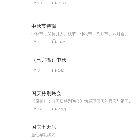
10
7189
中秋节特辑
中秋节，又称月夕、秋节、仲秋节、八月节、八月会、追月节、玩月节、拜月节、女儿节或团圆节，是流行于中国众多民族与汉字文化圈诸国的传统文化节日，时在农历八月十五；因其恰值三秋之半，故名，也有些地方将中秋节定在八月十六。[1-2] 中秋节始于唐朝...
1
1624
（已完播）中秋
6
142
国庆特别晚会
《原创》：《国庆特别晚会》为展现国庆的喜庆与祖国的深情我将以具体的场景切入从清晨升旗的庄严到街头巷尾的欢庆到历史与当下的交融，用优美的笔触传递对祖国的热爱与自豪！用诗歌和情感美文形式，歌颂祖国的繁荣富强，祝人民幸福安康！
12
2.9万
国庆七天乐
魔性早功练习