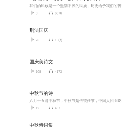
我们的民族是一个坚韧不拔的民族，历史给予我们的苦难都变成了闪着金光的勋章！我们的国家是一个龙腾虎跃的国家，那条巨龙正以不可阻挡之势崛起于神奇的东方！------------------------------------------------值此祖国70周年华诞之际，领先声创以诗歌向祖国献礼！用我们的声音、用我们的热血、用我们的灵魂诵读经典爱国篇章，歌颂我们的祖国！永远繁荣富强！
8
6076
刑法国庆
26
1.7万
国庆美诗文
108
4173
中秋节的诗
八月十五是中秋节，中秋节是传统佳节，中国人团圆吃月饼的日子，这个节日自古就有，所以留下了不少关于中秋节的诗
12
437
中秋诗词集