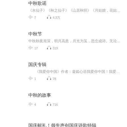
中秋歌谣
《水仙子》《秋之仙子》《山居秋暝》《月姑娘，花姑娘》《月儿圆圆》《秋风吹吹》
7
4.3万
中秋节
中秋秋夜渐深，明月高悬，月光为笺，思念成诗。无论天涯咫尺，此刻共沐清辉，团圆与守望，都化作心底最暖的灯火。
17
319
国庆专辑
《我爱你中国》作者：凝嫣心语我爱你中国！我爱你春天蓬勃的秧苗；我爱你秋日金黄的硕果。我爱你中国！我爱你青松气质，我爱你红梅品格！我爱你家乡的甜蔗好像乳汁滋润着我的心窝。我爱你中国，我要把最美的歌儿献给你，我的母亲我的祖国。我爱你中国，我爱...
1
78
中秋的故事
4
716
国庆献礼！领先声创国庆诗歌特辑