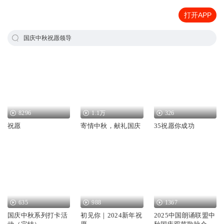
打开APP
国庆中秋祝愿领导
8296
1.1万
326
祝愿
寄情中秋，献礼国庆
35祝愿你成功
635
988
1367
国庆中秋系列打卡活
初见你｜2024新年祝
2025中国朗诵联盟中