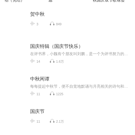
动（完结）
愿
秋国庆双节歌咏会
贺中秋
3
849
国庆特辑（国庆节快乐）
在评书界，小魏有个朋友叫刘鹏，是一个为评书努力的小伙子。在2021年国庆期间，他想弄个特辑，便烦劳我给他录个爱国题材的评书小段儿。这种事情，不是特殊情况，小魏一般不会拒绝，也就给其录了一个《鲁迅踢鬼》，等他传完，我再传到我的专辑里。另外，小...
14
1.6万
中秋闲谭
每每提起中秋节，便不自觉地默诵与月亮相关的诗句和故事来，因为中秋节里还有一个与月亮相关的美丽的传说呢！ 美丽的嫦娥姑娘和可爱的小玉兔就在月亮的广寒宫里住着，特别是在中秋节这天晚上，当一轮满月悄悄的挂在天边时，在广寒宫里、美丽的嫦娥姑娘抱着可爱的小玉兔就开活动起来，当我们与家人一起围聚在丰盛的晚餐桌旁、吃着丰盛的水果和共享月饼美食、不经意间抬头仰望天上的满月时，有眼亮的小朋友就会大叫起来：”哦，天哪，我看到月亮里面的嫦娥姐姐了，她还抱着个可爱的小兔兔和大家打招呼呢“！..… 中秋的传说和故事、闲谭古今梦落花，一起嗨聊吧...
11
1225
国庆节
11
2.1万