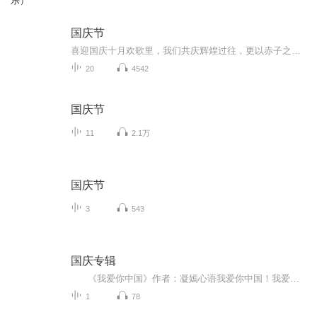
乐）
国庆节
喜迎国庆十月欢歌里，我们共庆辉煌过往，更以赤子之心，向未来书写滚烫的誓言——这盛世，值得我们以热爱相拥。
20
4542
国庆节
11
2.1万
国庆节
3
543
国庆专辑
《我爱你中国》作者：凝嫣心语我爱你中国！我爱你春天蓬勃的秧苗；我爱你秋日金黄的硕果。我爱你中国！我爱你青松气质，我爱你红梅品格！我爱你家乡的甜蔗好像乳汁滋润着我的心窝。我爱你中国，我要把最美的歌儿献给你，我的母亲我的祖国。我爱你中国，我爱...
1
78