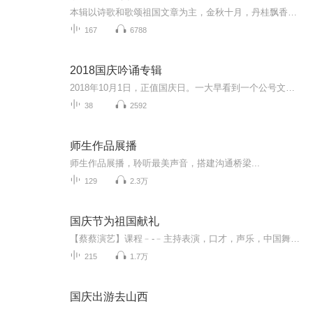
本辑以诗歌和歌颂祖国文章为主，金秋十月，丹桂飘香，在这个充满丰收喜悦的季节里，我们满怀激动和自豪，迎来了中华人民共和国76周年华诞。这不仅是一个庄重的纪念日，更是全体中华儿女共同欢庆的盛大的节日，承载着深厚的民族情感和历史意义.
167
6788
2018国庆吟诵专辑
2018年10月1日，正值国庆日。一大早看到一个公号文章，正是文天祥的《己卯十月一日至燕越五日罹狴犴有感而赋》。当然，彼十一非当今的十一。不过数字的巧合还是让人感触，今天拿来读一读，体味一番历史英杰的民族情怀，恰也当时。 根据诗题来看，这组诗是写于十月一日至十月五日之间，是文天祥被俘之后所作，这些诗作不仅有凛凛正气，更也能看的到他百端交集的复杂情感。另一首于右任先生的《望大陆》，微信公号有称《望乡》，一句“山之上国之殇”荡气回肠，一并兴起拿来读了一读。仓促间多有瑕疵...
38
2592
师生作品展播
师生作品展播，聆听最美声音，搭建沟通桥梁...
129
2.3万
国庆节为祖国献礼
【蔡蔡演艺】课程﹣-﹣主持表演，口才，声乐，中国舞，民族舞。独特的小舞台，专业的录音棚，每一位同学都能成为优秀的小明星。独特的教学模式，轻松上课，快乐学习！知名主持人，舞蹈家，高级教师任职授课！江南总校：河沟街42号三楼 18545856430江北分校...
215
1.7万
国庆出游去山西