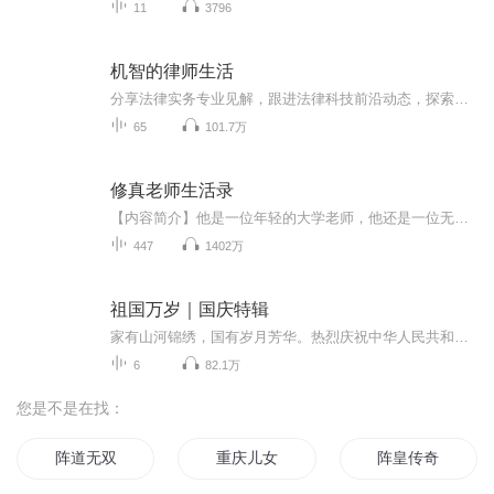
11
3796
机智的律师生活
分享法律实务专业见解，跟进法律科技前沿动态，探索法律职业成长路径。联系方式：hz_studio@outlook.com
65
101.7万
修真老师生活录
【内容简介】他是一位年轻的大学老师，他还是一位无意中得传上古五帝真经，修炼了大混沌五行心法的修真者。他隐居大学教书育人，他行事作风低调，但不经意间却锋芒夺目……【作者/主播简介】作者：断桥残雪，阅文集团旗下创世中文网大神作者，代表作《都市...
447
1402万
祖国万岁｜国庆特辑
家有山河锦绣，国有岁月芳华。热烈庆祝中华人民共和国成立73周年！
6
82.1万
您是不是在找：
阵道无双
重庆儿女
阵皇传奇