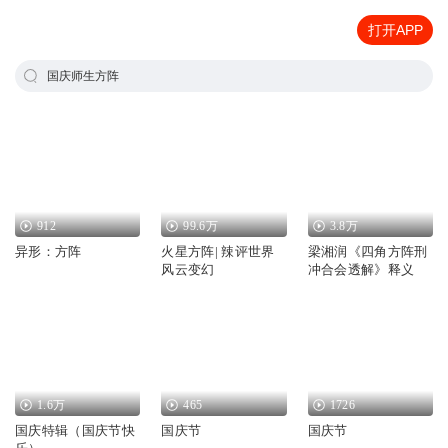
打开APP
国庆师生方阵
912
99.6万
3.8万
异形：方阵
火星方阵| 辣评世界
梁湘润《四角方阵刑
风云变幻
冲合会透解》释义
1.6万
465
1726
国庆特辑（国庆节快
国庆节
国庆节