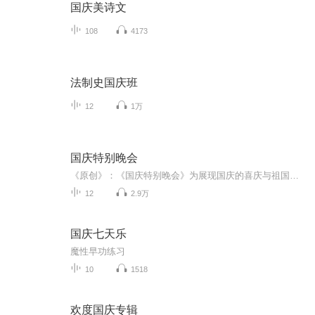
国庆美诗文
108
4173
法制史国庆班
12
1万
国庆特别晚会
《原创》：《国庆特别晚会》为展现国庆的喜庆与祖国的深情我将以具体的场景切入从清晨升旗的庄严到街头巷尾的欢庆到历史与当下的交融，用优美的笔触传递对祖国的热爱与自豪！用诗歌和情感美文形式，歌颂祖国的繁荣富强，祝人民幸福安康！
12
2.9万
国庆七天乐
魔性早功练习
10
1518
欢度国庆专辑