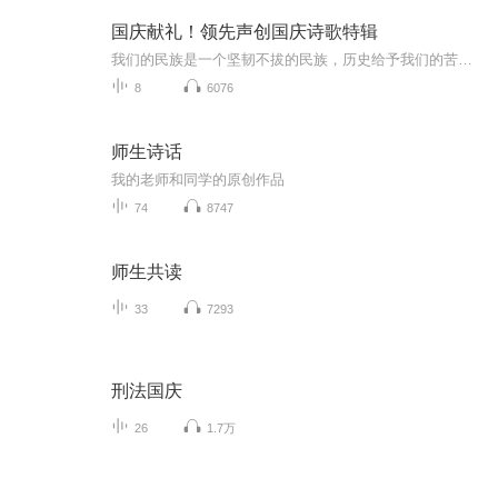
国庆献礼！领先声创国庆诗歌特辑
我们的民族是一个坚韧不拔的民族，历史给予我们的苦难都变成了闪着金光的勋章！我们的国家是一个龙腾虎跃的国家，那条巨龙正以不可阻挡之势崛起于神奇的东方！------------------------------------------------值此祖国70周年华诞之际，领先声创以诗歌向祖国献礼！用我们的声音、用我们的热血、用我们的灵魂诵读经典爱国篇章，歌颂我们的祖国！永远繁荣富强！
8
6076
师生诗话
我的老师和同学的原创作品
74
8747
师生共读
33
7293
刑法国庆
26
1.7万