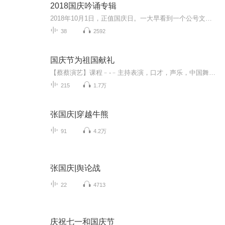
2018国庆吟诵专辑
2018年10月1日，正值国庆日。一大早看到一个公号文章，正是文天祥的《己卯十月一日至燕越五日罹狴犴有感而赋》。当然，彼十一非当今的十一。不过数字的巧合还是让人感触，今天拿来读一读，体味一番历史英杰的民族情怀，恰也当时。 根据诗题来看，这组诗是写于十月一日至十月五日之间，是文天祥被俘之后所作，这些诗作不仅有凛凛正气，更也能看的到他百端交集的复杂情感。另一首于右任先生的《望大陆》，微信公号有称《望乡》，一句“山之上国之殇”荡气回肠，一并兴起拿来读了一读。仓促间多有瑕疵...
38
2592
国庆节为祖国献礼
【蔡蔡演艺】课程﹣-﹣主持表演，口才，声乐，中国舞，民族舞。独特的小舞台，专业的录音棚，每一位同学都能成为优秀的小明星。独特的教学模式，轻松上课，快乐学习！知名主持人，舞蹈家，高级教师任职授课！江南总校：河沟街42号三楼 18545856430江北分校...
215
1.7万
张国庆|穿越牛熊
91
4.2万
张国庆|舆论战
22
4713
庆祝七一和国庆节