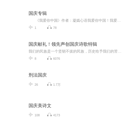
国庆专辑
《我爱你中国》作者：凝嫣心语我爱你中国！我爱你春天蓬勃的秧苗；我爱你秋日金黄的硕果。我爱你中国！我爱你青松气质，我爱你红梅品格！我爱你家乡的甜蔗好像乳汁滋润着我的心窝。我爱你中国，我要把最美的歌儿献给你，我的母亲我的祖国。我爱你中国，我爱...
1
78
国庆献礼！领先声创国庆诗歌特辑
我们的民族是一个坚韧不拔的民族，历史给予我们的苦难都变成了闪着金光的勋章！我们的国家是一个龙腾虎跃的国家，那条巨龙正以不可阻挡之势崛起于神奇的东方！------------------------------------------------值此祖国70周年华诞之际，领先声创以诗歌向祖国献礼！用我们的声音、用我们的热血、用我们的灵魂诵读经典爱国篇章，歌颂我们的祖国！永远繁荣富强！
8
6076
刑法国庆
26
1.7万
国庆美诗文
108
4173