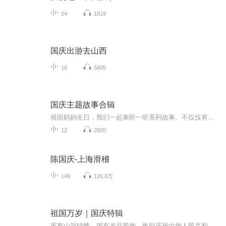
24
1818
国庆出游去山西
10
5805
国庆主题故事合辑
祖国妈妈生日，我们一起来听一听系列故事。不仅仅有《我的祖国》，还有红军故事，也有关于战争的故事，让大家体会到和平年代的不易。
12
2600
陈国庆-上海滑稽
149
126.8万
祖国万岁｜国庆特辑
家有山河锦绣，国有岁月芳华。热烈庆祝中华人民共和国成立73周年！