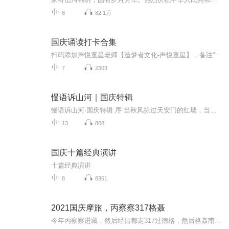
6
82.1万
国庆诵读打卡合集
扫码添加声悦童星老师【造梦者文化-声悦童星】，备注“诵读打卡”报名，已添加好友的，直接发送“诵读打卡”报名，报名成功后进入社群。
7
2303
慢语诉山河｜国庆特辑
慢语诉山河·国庆特辑 序 当秋风掠过天安门的红墙，当桂香漫过万里长江的碧波，我总愿慢下脚步，以声为笔，轻轻描摹这山河的模样。 不必追赶喧嚣的潮，也无需堆砌华丽的词——这一辑里，每一段朗诵都是心底的低语：是对着塞北草原的星子说“国泰”，是向着...
13
808
国庆十篇经典演讲
十篇经典演讲
8
8361
2021国庆摩旅，丙察察317格聂
今年丙察察进藏，然后经昌都走317过德格，然后格聂南线，最后沙溪古镇收尾。