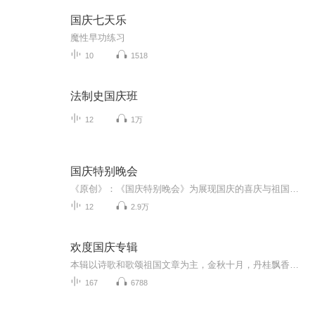
国庆七天乐
魔性早功练习
10
1518
法制史国庆班
12
1万
国庆特别晚会
《原创》：《国庆特别晚会》为展现国庆的喜庆与祖国的深情我将以具体的场景切入从清晨升旗的庄严到街头巷尾的欢庆到历史与当下的交融，用优美的笔触传递对祖国的热爱与自豪！用诗歌和情感美文形式，歌颂祖国的繁荣富强，祝人民幸福安康！
12
2.9万
欢度国庆专辑
本辑以诗歌和歌颂祖国文章为主，金秋十月，丹桂飘香，在这个充满丰收喜悦的季节里，我们满怀激动和自豪，迎来了中华人民共和国76周年华诞。这不仅是一个庄重的纪念日，更是全体中华儿女共同欢庆的盛大的节日，承载着深厚的民族情感和历史意义.
167
6788