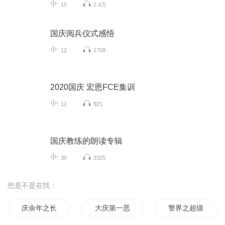
15
2.4万
国庆阅兵仪式感悟
12
1708
2020国庆 宏恩FCE集训
12
921
国庆教练的朗读专辑
30
3325
您是不是在找：
庆余年之长歌行
大庆第一恶
警界之超级协警