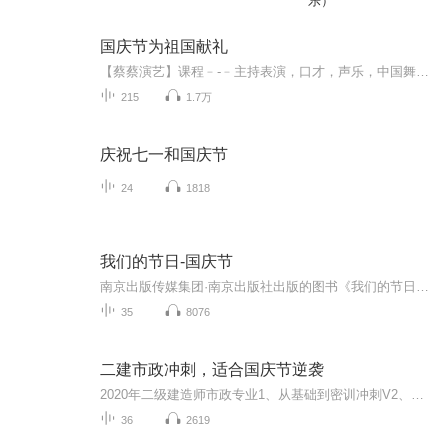
乐）
国庆节为祖国献礼
【蔡蔡演艺】课程﹣-﹣主持表演，口才，声乐，中国舞，民族舞。独特的小舞台，专业的录音棚，每一位同学都能成为优秀的小明星。独特的教学模式，轻松上课，快乐学习！知名主持人，舞蹈家，高级教师任职授课！江南总校：河沟街42号三楼 18545856430江北分校...
215
1.7万
庆祝七一和国庆节
24
1818
我们的节日-国庆节
南京出版传媒集团·南京出版社出版的图书《我们的节日》通过对中国节日文化和节日意义进行深度的挖掘，面向青少年群体构建独具特色的栏目内容，以此丰富春节、元宵节、清明节、端午节、七夕节、中秋节、重阳节等传统节日；六一节、教师节、国庆节等新兴节日的文化内涵和表现形式。促进青少年形成新的节日习俗，提升节日仪式感、认同感。音频作品由金陵朗读者联盟志愿者朗诵，南京音像出版社、金陵图书馆联合制作。
35
8076
二建市政冲刺，适合国庆节逆袭
2020年二级建造师市政专业1、从基础到密训冲刺V2、从精华课程到超压密押V3、0基础同步更新v4、持续更新到2020年考试V5、只要你跟着学让你一次稳拿证V6、渠道超压压题，超压三页纸等独家绝密压题!
36
2619