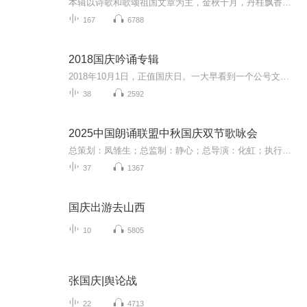
本辑以诗歌和歌颂祖国文章为主，金秋十月，丹桂飘香，在这个充满丰收喜悦的季节里，我们满怀激动和自豪，迎来了中华人民共和国76周年华诞。这不仅是一个庄重的纪念日，更是全体中华儿女共同欢庆的盛大的节日，承载着深厚的民族情感和历史意义.
167
6788
2018国庆吟诵专辑
2018年10月1日，正值国庆日。一大早看到一个公号文章，正是文天祥的《己卯十月一日至燕越五日罹狴犴有感而赋》。当然，彼十一非当今的十一。不过数字的巧合还是让人感触，今天拿来读一读，体味一番历史英杰的民族情怀，恰也当时。 根据诗题来看，这组诗是写于十月一日至十月五日之间，是文天祥被俘之后所作，这些诗作不仅有凛凛正气，更也能看的到他百端交集的复杂情感。另一首于右任先生的《望大陆》，微信公号有称《望乡》，一句“山之上国之殇”荡气回肠，一并兴起拿来读了一读。仓促间多有瑕疵...
38
2592
2025中国朗诵联盟中秋国庆双节歌咏会
总策划：凤雏生；总监制：静心；总导演：化虹；执行总监：莺子；执行导演：橙夏；主持人：静心、化虹、橙夏
37
1367
国庆出游去山西
10
5805
张国庆|舆论战
22
4713