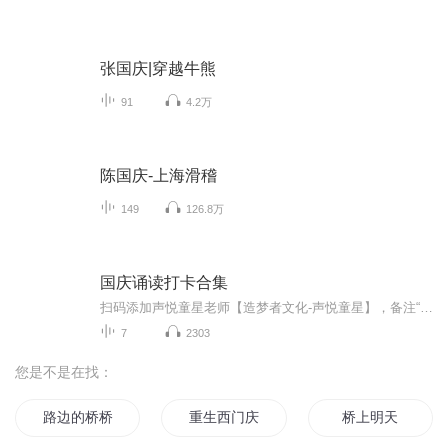
张国庆|穿越牛熊
91
4.2万
陈国庆-上海滑稽
149
126.8万
国庆诵读打卡合集
扫码添加声悦童星老师【造梦者文化-声悦童星】，备注“诵读打卡”报名，已添加好友的，直接发送“诵读打卡”报名，报名成功后进入社群。
7
2303
您是不是在找：
路边的桥桥边的路
重生西门庆
桥上明天