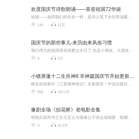
欢度国庆节诗歌朗诵——喜迎祖国72华诞
祖国——如同我们的生命一样，是诗人笔下永恒而温暖的主题。在祖国72周年华诞来临之际，特创建这个诗歌朗诵专辑，诵读经典爱国篇章，和大家一起歌颂祖国，向国庆的献礼！祝愿伟大的祖国繁荣富强，祝愿大家国庆节快乐，度过平安快乐的黄金周假期！
116
11万
国庆节的那些事儿-来历由来风俗习惯
我们伟大的祖国母亲就要过生日了,也是小朋友、大朋友们最喜欢的“国庆小长假”或说“黄金周”还有说”国庆7天乐”的，说法真是不一而足。那么“国庆节”是怎么来的？自古以来国庆节怎么庆贺？新中国国庆节的来历，以及新中国国庆节的庆贺方式又有哪些呢？ ...
6
2万
小猪屏蓬十二生肖神8 羊神篇国庆节开始更新啦！
晓东叔叔新作《三星堆神游记》全新面世！中信出版社出版！京东当当淘宝均有售！点蓝色字收听——《小猪屏蓬爆笑日记2024》《小猪屏蓬爆笑日记2》《小猪屏蓬爆笑日记1》让你笑得喘不上气！《我进故宫当富翁——小猪屏蓬故宫财商笔记》教你成为大富翁！《小...
550
315.1万
豫剧全场《抬花桥》老电影全集
明朝兵部尚书之女王定云与落难公子张志成相爱，暗赠香囊私定终身。定云父逼女自杀，丫环定计假棺埋葬。王定云出走被到好心卖花婆收留，后被邱府收为义女。张志成祭扫王定云坟墓时晕倒，被赴睢州府上任的周知府救助收为义子，更名周进宝。当周府小姐周凤莲和邱府公子成婚时，张志成过府送亲时巧遇王定云，回府后忧患成疾。周凤莲问明情由，劝说公婆、爹娘，为他们重搭鹊桥，使有情人终成眷属。
3
10.2万