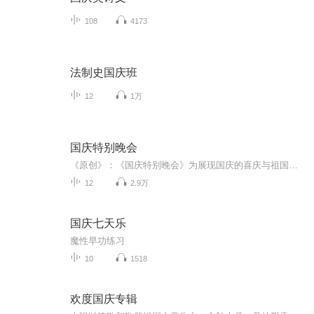
108
4173
法制史国庆班
12
1万
国庆特别晚会
《原创》：《国庆特别晚会》为展现国庆的喜庆与祖国的深情我将以具体的场景切入从清晨升旗的庄严到街头巷尾的欢庆到历史与当下的交融，用优美的笔触传递对祖国的热爱与自豪！用诗歌和情感美文形式，歌颂祖国的繁荣富强，祝人民幸福安康！
12
2.9万
国庆七天乐
魔性早功练习
10
1518
欢度国庆专辑