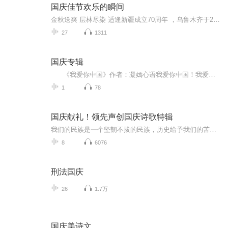
国庆佳节欢乐的瞬间
金秋送爽 层林尽染 适逢新疆成立70周年 ，乌鲁木齐于2025年9月23日迎来党中央和习大大带领的慰问团。新疆各族群众欢欣鼓舞，热烈欢迎。
27
1311
国庆专辑
《我爱你中国》作者：凝嫣心语我爱你中国！我爱你春天蓬勃的秧苗；我爱你秋日金黄的硕果。我爱你中国！我爱你青松气质，我爱你红梅品格！我爱你家乡的甜蔗好像乳汁滋润着我的心窝。我爱你中国，我要把最美的歌儿献给你，我的母亲我的祖国。我爱你中国，我爱...
1
78
国庆献礼！领先声创国庆诗歌特辑
我们的民族是一个坚韧不拔的民族，历史给予我们的苦难都变成了闪着金光的勋章！我们的国家是一个龙腾虎跃的国家，那条巨龙正以不可阻挡之势崛起于神奇的东方！------------------------------------------------值此祖国70周年华诞之际，领先声创以诗歌向祖国献礼！用我们的声音、用我们的热血、用我们的灵魂诵读经典爱国篇章，歌颂我们的祖国！永远繁荣富强！
8
6076
刑法国庆
26
1.7万
国庆美诗文