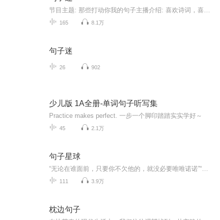
节目主题: 那些打动你我的句子主播介绍: 喜欢诗词，喜欢音乐，希望世界是温暖的，我们是温柔的。主播寄语: 初衷是想记录自己喜欢的句子，后来想把自己喜欢的分享给你们。希望不止能与你们共情，还能给予你们力量。更新频率:日更。
165
8.1万
句子迷
26
902
少儿版 1A全册-单词句子听写集
Practice makes perfect. 一步一个脚印踏踏实实学好～
45
2.1万
句子星球
“无论在谁面前，只要你不欠他的，就没必要唯唯诺诺”“没有实力时，对别人的好，很容易被定义为讨好”退让带来的基本都是得寸进尺，别妄想能换来什么尊重和心疼“善解人意，并不是要自己难过让别人开心，别搞错了”“你处理情绪的速度，就是你成功的速度...
111
3.9万
枕边句子