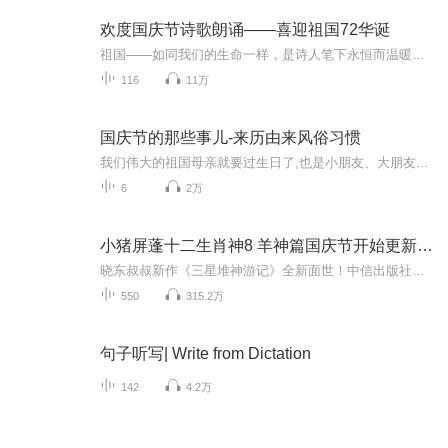
欢度国庆节诗歌朗诵——喜迎祖国72华诞
祖国——如同我们的生命一样，是诗人笔下永恒而温暖的主题。在祖国72周年华诞来临之际，特创建这个诗歌朗诵专辑，诵读经典爱国篇章，和大家一起歌颂祖国，向国庆的献礼！祝愿伟大的祖国繁荣富强，祝愿大家国庆节快乐，度过平安快乐的黄金周假期！
116
11万
国庆节的那些事儿-来历由来风俗习惯
我们伟大的祖国母亲就要过生日了,也是小朋友、大朋友们最喜欢的“国庆小长假”或说“黄金周”还有说”国庆7天乐”的，说法真是不一而足。那么“国庆节”是怎么来的？自古以来国庆节怎么庆贺？新中国国庆节的来历，以及新中国国庆节的庆贺方式又有哪些呢？ ...
6
2万
小猪屏蓬十二生肖神8 羊神篇国庆节开始更新啦！
晓东叔叔新作《三星堆神游记》全新面世！中信出版社出版！京东当当淘宝均有售！点蓝色字收听——《小猪屏蓬爆笑日记2024》《小猪屏蓬爆笑日记2》《小猪屏蓬爆笑日记1》让你笑得喘不上气！《我进故宫当富翁——小猪屏蓬故宫财商笔记》教你成为大富翁！《小...
550
315.2万
句子听写| Write from Dictation
142
4.2万