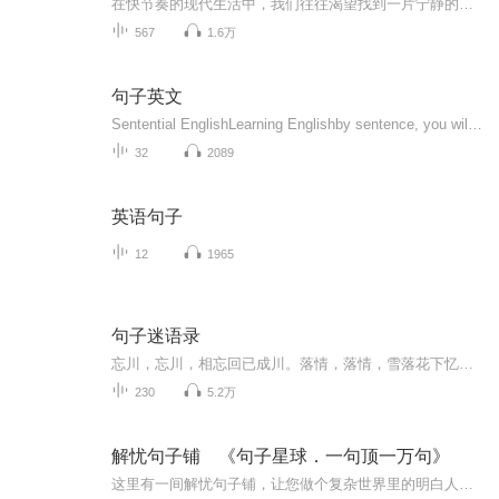
在快节奏的现代生活中，我们往往渴望找到一片宁静的天地，让心灵得以栖息。为此，我们精心策划并制作了《精选诗韵》这一精选诗歌朗诵专辑，旨在传承和弘扬中华诗歌的悠久文化，让每一位听众都能感受到诗歌带来的美好与力量。本专辑收录了当代作家优秀作品...
567
1.6万
句子英文
Sentential EnglishLearning Englishby sentence, you will find the lovely of English.通过句子学英文，发现英文之美...
32
2089
英语句子
12
1965
句子迷语录
忘川，忘川，相忘回已成川。落情，落情，雪落花下忆忘情。句子迷语录，是我在生活之余，看到的、听到的、以及朋友亲人偶然之间说到的。再这里整理成集，与大家分享！里面有励志，有感情，有内涵，亦有美好。涵盖较多，请大家收听之余，亦多多指教。卖身在此拜谢。
230
5.2万
解忧句子铺 《句子星球．一句顶一万句》
这里有一间解忧句子铺，让您做个复杂世界里的明白人。拥抱智慧、成功和幸福，驱散冷漠、孤独和无助。句子虽短，道理很长。