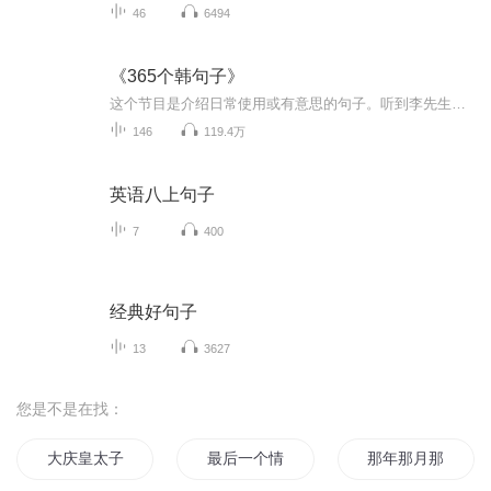
46
6494
《365个韩句子》
这个节目是介绍日常使用或有意思的句子。听到李先生的好听的声音，有意思的内容。时间也不长！你们听一听吧。
146
119.4万
英语八上句子
7
400
经典好句子
13
3627
您是不是在找：
大庆皇太子
最后一个情人节
那年那月那时节