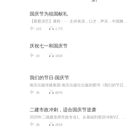
乐）
国庆节为祖国献礼
【蔡蔡演艺】课程﹣-﹣主持表演，口才，声乐，中国舞，民族舞。独特的小舞台，专业的录音棚，每一位同学都能成为优秀的小明星。独特的教学模式，轻松上课，快乐学习！知名主持人，舞蹈家，高级教师任职授课！江南总校：河沟街42号三楼 18545856430江北分校...
215
1.7万
庆祝七一和国庆节
24
1818
我们的节日-国庆节
南京出版传媒集团·南京出版社出版的图书《我们的节日》通过对中国节日文化和节日意义进行深度的挖掘，面向青少年群体构建独具特色的栏目内容，以此丰富春节、元宵节、清明节、端午节、七夕节、中秋节、重阳节等传统节日；六一节、教师节、国庆节等新兴节日的文化内涵和表现形式。促进青少年形成新的节日习俗，提升节日仪式感、认同感。音频作品由金陵朗读者联盟志愿者朗诵，南京音像出版社、金陵图书馆联合制作。
35
8076
二建市政冲刺，适合国庆节逆袭
2020年二级建造师市政专业1、从基础到密训冲刺V2、从精华课程到超压密押V3、0基础同步更新v4、持续更新到2020年考试V5、只要你跟着学让你一次稳拿证V6、渠道超压压题，超压三页纸等独家绝密压题!
36
2619