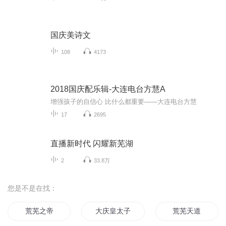
国庆美诗文
108
4173
2018国庆配乐辑-大连电台方慧A
增强孩子的自信心 比什么都重要——大连电台方慧
17
2695
直播新时代 闪耀新芜湖
2
33.8万
您是不是在找：
荒芜之帝
大庆皇太子
荒芜天道