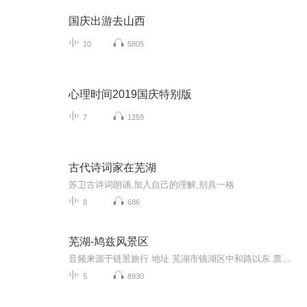
国庆出游去山西
10
5805
心理时间2019国庆特别版
7
1259
古代诗词家在芜湖
苏卫古诗词朗诵,加入自己的理解,别具一格
8
686
芜湖-鸠兹风景区
音频来源于链景旅行 地址 芜湖市镜湖区中和路以东 票价描述 暂无 开放时间 全天 乘车信息 暂无z
5
8930