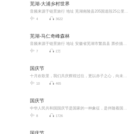
芜湖-大浦乡村世界
音频来源于链景旅行 地址 芜湖南陵县205国道段25公里处 票价描述 暂无 开放时间 全天 乘车信息 暂无
4
3622
芜湖-马仁奇峰森林
音频来源于链景旅行 地址 安徽省芜湖市繁昌县 票价描述 60元/人 起 开放时间 8:00-17:30 乘车信息 暂无
7
2万
国庆节
十月欢歌里，我们共庆辉煌过往，更以赤子之心，向未来书写滚烫的誓言——这盛世，值得我们以热爱相拥。
10
465
国庆节
中华人民共和国国庆节是国家的一种象征，是伴随着国家的出现而出现的。让我们用诗歌朗诵歌颂祖国的繁荣富强，国泰民安。
8
1726
国庆节