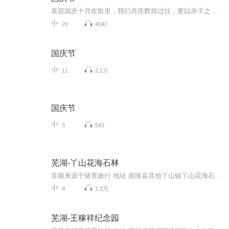
喜迎国庆十月欢歌里，我们共庆辉煌过往，更以赤子之心，向未来书写滚烫的誓言——这盛世，值得我们以热爱相拥。
20
4542
国庆节
11
2.1万
国庆节
3
543
芜湖-丫山花海石林
音频来源于链景旅行 地址 南陵县其他丫山镇丫山花海石林旅游区 票价描述 暂无 开放时间 全天 乘车信息 暂无
8
1.2万
芜湖-王稼祥纪念园