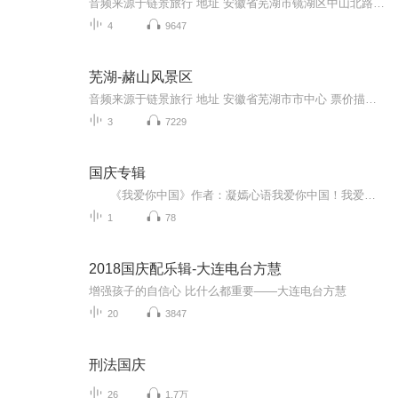
音频来源于链景旅行 地址 安徽省芜湖市镜湖区中山北路153号 票价描述 免费 开放时间 夏季：上午8：00-11：30，下午2：30-5：30。 冬季：上午8：00-11：30 下午1：30-4：30 乘车信息 交通路线：芜湖汽车站—王稼祥纪念园
4
9647
芜湖-赭山风景区
音频来源于链景旅行 地址 安徽省芜湖市市中心 票价描述 暂无 开放时间 4:30—21:30 乘车信息 交通信息：公交：可乘4路、6路、9路、10路、30路、39路、102路、106路（夜）、111路（夜）直达赭山东大门（站名：赭山公园）。可乘8路、17路、23路、24路、37路...
3
7229
国庆专辑
《我爱你中国》作者：凝嫣心语我爱你中国！我爱你春天蓬勃的秧苗；我爱你秋日金黄的硕果。我爱你中国！我爱你青松气质，我爱你红梅品格！我爱你家乡的甜蔗好像乳汁滋润着我的心窝。我爱你中国，我要把最美的歌儿献给你，我的母亲我的祖国。我爱你中国，我爱...
1
78
2018国庆配乐辑-大连电台方慧
增强孩子的自信心 比什么都重要——大连电台方慧
20
3847
刑法国庆
26
1.7万