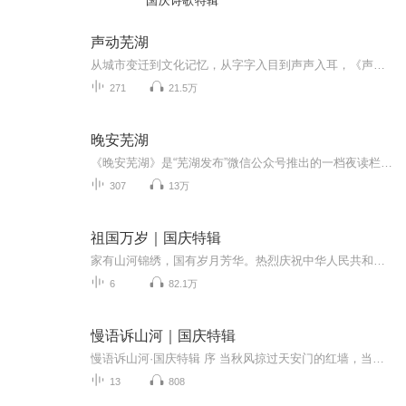
国庆诗歌特辑
声动芜湖
从城市变迁到文化记忆，从字字入目到声声入耳，《声动芜湖》采用通俗易懂的语言，娓娓道来的声音，述说千年古城的历史过往与现代时尚。
271
21.5万
晚安芜湖
《晚安芜湖》是“芜湖发布”微信公众号推出的一档夜读栏目，每周二、三、四、五晚上九点更新，分享情感体验、个人成长、日常生活点滴以及亲子互动时光！
307
13万
祖国万岁｜国庆特辑
家有山河锦绣，国有岁月芳华。热烈庆祝中华人民共和国成立73周年！
6
82.1万
慢语诉山河｜国庆特辑
慢语诉山河·国庆特辑 序 当秋风掠过天安门的红墙，当桂香漫过万里长江的碧波，我总愿慢下脚步，以声为笔，轻轻描摹这山河的模样。 不必追赶喧嚣的潮，也无需堆砌华丽的词——这一辑里，每一段朗诵都是心底的低语：是对着塞北草原的星子说“国泰”，是向着...
13
808