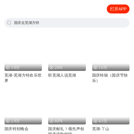
打开APP
国庆去芜湖方特
1.8万
2034
1.6万
芜湖-芜湖方特欢乐世
听芜湖人说芜湖
国庆特辑（国庆节快
界
乐）
2.9万
6076
4.3万
国庆特别晚会
国庆献礼！领先声创
芜湖-丫山