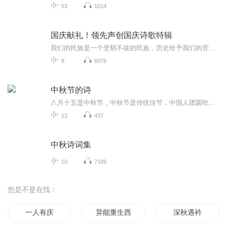
53
1014
国庆献礼！领先声创国庆诗歌特辑
我们的民族是一个坚韧不拔的民族，历史给予我们的苦难都变成了闪着金光的勋章！我们的国家是一个龙腾虎跃的国家，那条巨龙正以不可阻挡之势崛起于神奇的东方！------------------------------------------------值此祖国70周年华诞之际，领先声创以诗歌向祖国献礼！用我们的声音、用我们的热血、用我们的灵魂诵读经典爱国篇章，歌颂我们的祖国！永远繁荣富强！
8
6076
中秋节的诗
八月十五是中秋节，中秋节是传统佳节，中国人团圆吃月饼的日子，这个节日自古就有，所以留下了不少关于中秋节的诗
12
437
中秋诗词集
10
7189
您是不是在找：
一人有庆
异能重生西门庆
深秋遇衿