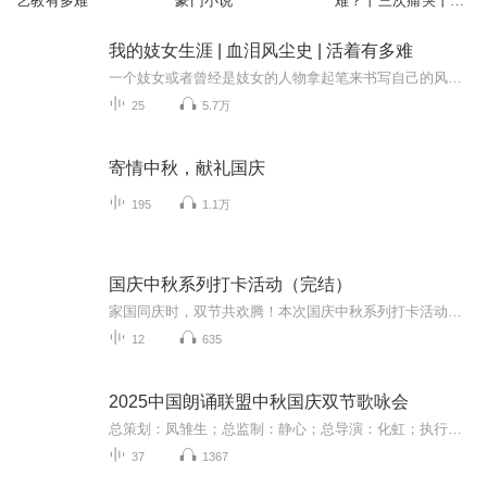
艺教有多难
豪门小说
难？丨三次痛哭丨文
革秘档震撼解封
我的妓女生涯 | 血泪风尘史 | 活着有多难
一个妓女或者曾经是妓女的人物拿起笔来书写自己的风尘史的，在文坛过往是没有过的，康素珍堪称为我国历史上的第一个。三四十年代名噪大半个中国的名妓康素珍，以其亲历，描绘了旧社会妓院的种种“规矩”亦即种种罪恶，以及包括像胡宗南、马步芳等在内的国...
25
5.7万
寄情中秋，献礼国庆
195
1.1万
国庆中秋系列打卡活动（完结）
家国同庆时，双节共欢腾！本次国庆中秋系列打卡活动，邀你每日解锁多元演播精彩：以诗歌为笔，歌颂祖国山河壮阔与时代华章；清晨用温暖早安问候开启元气一天，深夜以温柔晚安声语卸下疲惫；更有风趣幽默的单口相声逗趣生活，经典耐品的评书细说古今故事。...
12
635
2025中国朗诵联盟中秋国庆双节歌咏会
总策划：凤雏生；总监制：静心；总导演：化虹；执行总监：莺子；执行导演：橙夏；主持人：静心、化虹、橙夏
37
1367