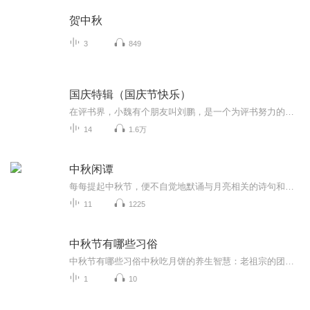
贺中秋
3
849
国庆特辑（国庆节快乐）
在评书界，小魏有个朋友叫刘鹏，是一个为评书努力的小伙子。在2021年国庆期间，他想弄个特辑，便烦劳我给他录个爱国题材的评书小段儿。这种事情，不是特殊情况，小魏一般不会拒绝，也就给其录了一个《鲁迅踢鬼》，等他传完，我再传到我的专辑里。另外，小...
14
1.6万
中秋闲谭
每每提起中秋节，便不自觉地默诵与月亮相关的诗句和故事来，因为中秋节里还有一个与月亮相关的美丽的传说呢！ 美丽的嫦娥姑娘和可爱的小玉兔就在月亮的广寒宫里住着，特别是在中秋节这天晚上，当一轮满月悄悄的挂在天边时，在广寒宫里、美丽的嫦娥姑娘抱着可爱的小玉兔就开活动起来，当我们与家人一起围聚在丰盛的晚餐桌旁、吃着丰盛的水果和共享月饼美食、不经意间抬头仰望天上的满月时，有眼亮的小朋友就会大叫起来：”哦，天哪，我看到月亮里面的嫦娥姐姐了，她还抱着个可爱的小兔兔和大家打招呼呢“！..… 中秋的传说和故事、闲谭古今梦落花，一起嗨聊吧...
11
1225
中秋节有哪些习俗
中秋节有哪些习俗中秋吃月饼的养生智慧：老祖宗的团圆密码全藏在这张饼里 （开篇先抛个灵魂拷问）您有没有想过，为什么中秋节非得跟月饼死磕？就像现代人追剧必须配奶茶，古人赏月手里不攥块月饼就跟缺了充电宝似的浑身不自在。今天咱们就扒一扒这块油...
1
10