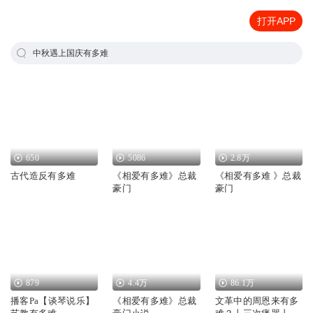
打开APP
中秋遇上国庆有多难
650
5086
2.8万
古代造反有多难
《相爱有多难》总裁
《相爱有多难 》总裁
豪门
豪门
879
4.4万
86.1万
播客Pa【谈琴说乐】
《相爱有多难》总裁
文革中的周恩来有多