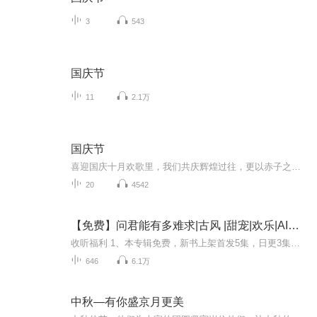
3
543
国庆节
11
2.1万
国庆节
喜迎国庆十月欢歌里，我们共庆辉煌过往，更以赤子之心，向未来书写滚烫的誓言——这盛世，值得我们以热爱相拥。
20
4542
【免费】问君能有多难求|古风 |甜宠|欢乐|AI多播
收听福利 1、本专辑免费，新书上架首发5集，日更3集，每晚8点不见不散；2、不定时爆更 根据听友的订阅、打赏和播放量情况确定加更集数。3、订阅本专辑+5星好评第8名，18名，28名均获得1.88的红包。内容简介 出生在七夕之夜的王萦落，顺风顺水的活了十...
646
6.1万
中秋—有你盛京月更美