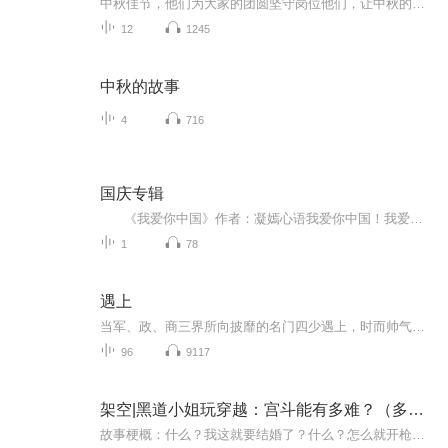
中秋佳节，他们为大家的团圆坚守岗位他们，让中秋的爱更暖，他们，是守护城市的英雄，欢迎收听 2021中国·沈阳 网络中国节 有你盛京月更美
12
1245
中秋的故事
4
716
国庆专辑
《我爱你中国》作者：凝嫣心语我爱你中国！我爱你春天蓬勃的秧苗；我爱你秋日金黄的硕果。我爱你中国！我爱你青松气质，我爱你红梅品格！我爱你家乡的甜蔗好像乳汁滋润着我的心窝。我爱你中国，我要把最美的歌儿献给你，我的母亲我的祖国。我爱你中国，我爱...
1
78
遇上
当军、政、商三界所向披靡的名门四少遇上，时而帅气公子哥、时而性感火辣靓妹风情万种的绝色尤物、时而猥琐狗仔、时而霸气女王... ...从蒙尘世家小姐转变成千面妖狐的霸气女王。四少花式撩法追求蝶变佳人，但白莲花花招百出、青梅爱慕、发小争抢、妖孽诱惑、明强暗杀... ...来当道，且看他一路虐渣，一路撒狗粮，是否能够抱得美人归，且行且珍惜~ 女主爱情观：“至于能走到哪一步，会不会有未来，就都交给缘分和时间吧，拥有时好好享受，失去时也能潇洒转身，即便全世界都抛弃你，我还有我自己。”...
96
9117
架空|黑道小姐玩穿越：宫斗能有多难？（多人有声剧）
故事梗概：什么？我这就要结婚了？什么？怎么就开枪了？什么？我穿越了？————————————制作团队：福州书聿文化传媒 青水云间工作室主播：姜白叶 多声线女配音员。代表作：有声书《大法医》、《圣手毒妃》等 广播剧《别人家孩子消失术》等董习习...