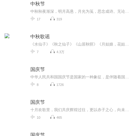
中秋节
中秋秋夜渐深，明月高悬，月光为笺，思念成诗。无论天涯咫尺，此刻共沐清辉，团圆与守望，都化作心底最暖的灯火。
17
319
中秋歌谣
《水仙子》《秋之仙子》《山居秋暝》《月姑娘，花姑娘》《月儿圆圆》《秋风吹吹》
7
4.3万
国庆节
中华人民共和国国庆节是国家的一种象征，是伴随着国家的出现而出现的。让我们用诗歌朗诵歌颂祖国的繁荣富强，国泰民安。
8
1726
国庆节
十月欢歌里，我们共庆辉煌过往，更以赤子之心，向未来书写滚烫的誓言——这盛世，值得我们以热爱相拥。
10
465
国庆节