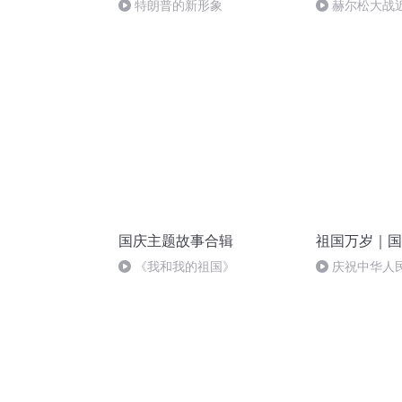
特朗普的新形象
赫尔松大战
突的关键之战
国庆主题故事合辑
祖国万岁｜国
《我和我的祖国》
庆祝中华人
周年 天安门广