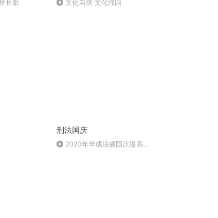
世长歌
文化自信 文化强国
刑法国庆
2020年华成法硕国庆提高班
刑法陈 (26)