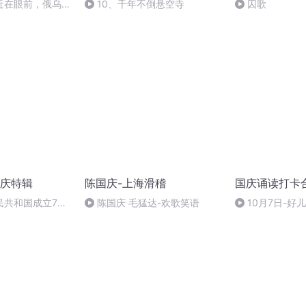
近在眼前，俄乌冲
10、千年不倒悬空寺
囚歌
，将会如何发展？
庆特辑
陈国庆-上海滑稽
国庆诵读打卡
民共和国成立73
陈国庆 毛猛达-欢歌笑语
10月7日-好
场举行升国旗仪式