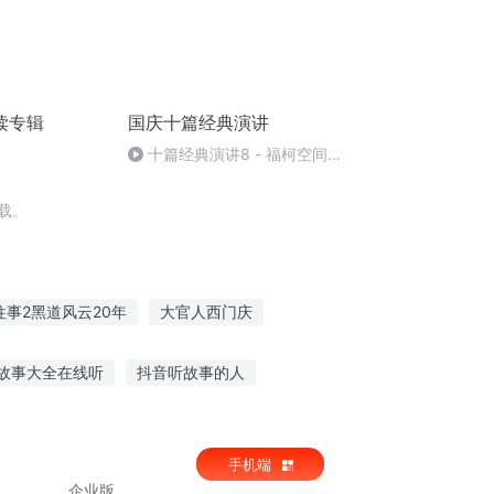
读专辑
国庆十篇经典演讲
十篇经典演讲8 - 福柯空间回
归异托邦演讲
载。
往事2黑道风云20年
大官人西门庆
传奇
重庆儿女
庆阳成长手札
故事大全在线听
抖音听故事的人
四岁宝宝科普听故事
手机端
企业版