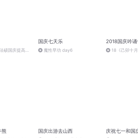
国庆七天乐
2018国庆吟
成法硕国庆提高班
魔性早功 day6
18《己卯十
2)
日罹狴犴有感而
文天祥 自由吟诵
牛熊
国庆出游去山西
庆祝七一和国