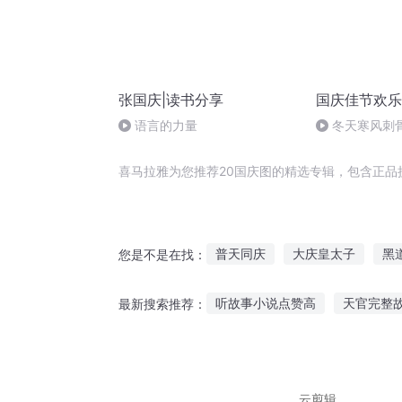
张国庆|读书分享
国庆佳节欢乐
语言的力量
冬天寒风刺
暖的春天
喜马拉雅为您推荐20国庆图的精选专辑，包含正品
普天同庆
大庆皇太子
黑
您是不是在找：
庆元纪年
嘉庆皇帝
庆余
听故事小说点赞高
天官完整
最新搜索推荐：
穿越之大庆帝国
20秒动画
所有的故事说给大海听
小孩
小蛋故事修仙故事在线听
儿
云剪辑