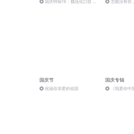
国庆特辑16：魏迅化口技 二
怎能没有你
胡 东方红+一般唱法和原生态
国庆节
国庆专辑
祝福你亲爱的祖国
《我爱你中