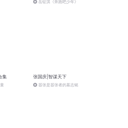
岳钲淇《奔跑吧少年》
合集
张国庆|智谋天下
儿童
嚣张是嚣张者的墓志铭