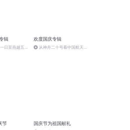
诵专辑
欢度国庆专辑
月一日至燕越五
从神舟二十号看中国航天
赋》组律18首
的“隐形实力”
庆节
国庆节为祖国献礼