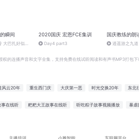
的瞬间
2020国庆 宏恩FCE集训
国庆教练的朗
骨 大巴扎好似温
Day4 part3
逍遥游之九道
授权的连播声音和文字全集，支持免费在线试听阅读和有声书MP3打包下
道风云20年
重生西门庆
大庆第一恶
时光交换20年
东北
年之长歌行
一人有庆
异能重生西门庆
重生之西门庆
庆云
故事在线听
粑粑大王故事在线听
听吃粽子故事视频播放
暴虐
庆之的野望
听的医院鬼故事
小朋友迷上听故事好吗
半夜听故事小镇诈尸了
童故事在线听故事网
鲨鱼宝宝在线听故事
在宿舍里听故事
主播培训
小雅智能
车联网平台