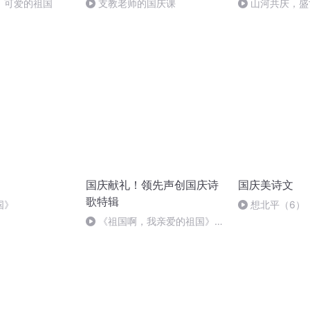
，可爱的祖国
支教老师的国庆课
山河共庆，盛
国庆献礼！领先声创国庆诗
国庆美诗文
歌特辑
国》
想北平（6）
《祖国啊，我亲爱的祖国》温
婉