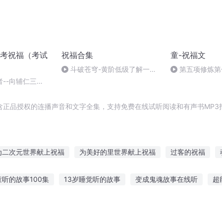
考祝福（考试
祝福合集
童-祝福文
斗破苍穹-黄阶低级了解一下
第五项修炼第
~萧炎X药老（姥？）【雅策君X
--向辅仁三
悬久】
师们致敬
含正品授权的连播声音和文字全集，支持免费在线试听阅读和有声书MP3
为二次元世界献上祝福
为美好的里世界献上祝福
过客的祝福
的祝福
重庆儿女
穿越之大庆帝国
为我重来一次的青春物语献
童听的故事100集
13岁睡觉听的故事
变成鬼魂故事在线听
超
人有庆
为美好的修真献上祝福
为美好的人生献上祝福
为美好
面听故事的男生
眨眼听风声创作背景故事
听父母讲上学的故事