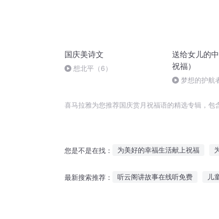
国庆美诗文
送给女儿的中
祝福）
想北平（6）
梦想的护航者
（8）班所有老
喜马拉雅为您推荐国庆赏月祝福语的精选专辑，包
为美好的幸福生活献上祝福
您是不是在找：
给异界的王女献上祝福
奥汀
听云阁讲故事在线听免费
儿
最新搜索推荐：
庆云传奇
大庆皇太子
一
萌娃听故事哭了视频
喜欢见