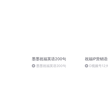
春快乐！
墨墨祝福英语200句
祝福IP营销
墨墨祝福英语200句
D视频号12