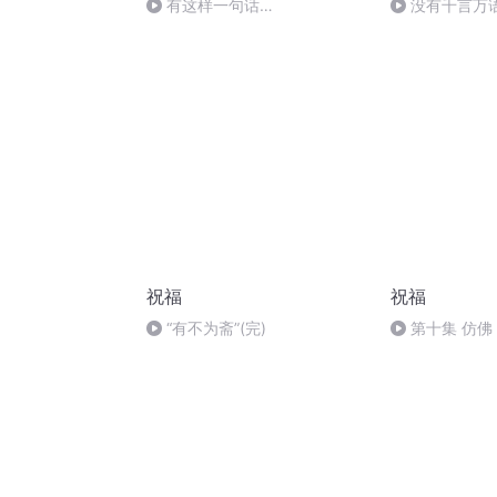
有这样一句话…
没有千言万
祝福
祝福
“有不为斋”(完)
第十集 仿佛