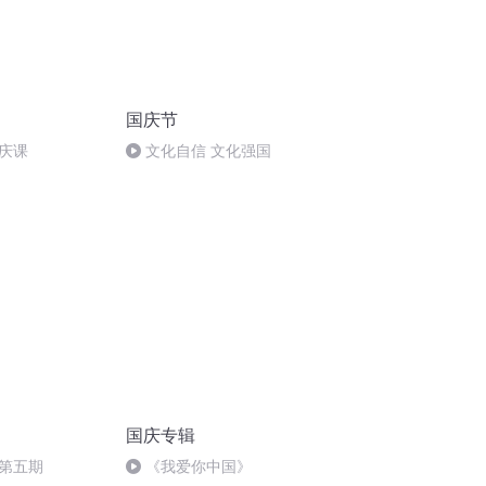
国庆节
庆课
文化自信 文化强国
国庆专辑
第五期
《我爱你中国》