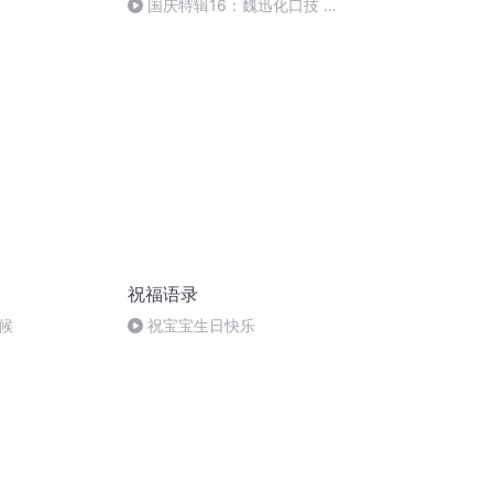
国庆特辑16：魏迅化口技 二
胡 东方红+一般唱法和原生态
祝福语录
候
祝宝宝生日快乐