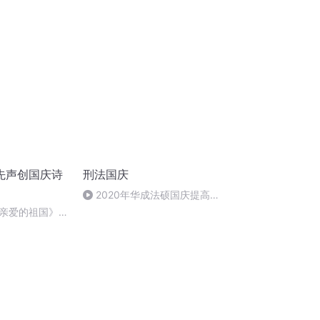
先声创国庆诗
刑法国庆
2020年华成法硕国庆提高班
刑法陈 (26)
亲爱的祖国》温