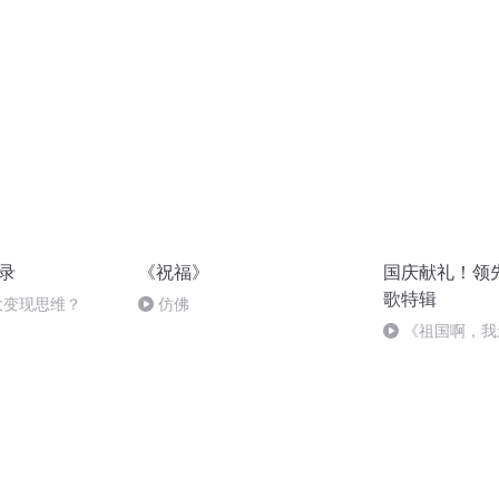
语录
《祝福》
国庆献礼！领
歌特辑
大变现思维？
仿佛
《祖国啊，我
婉