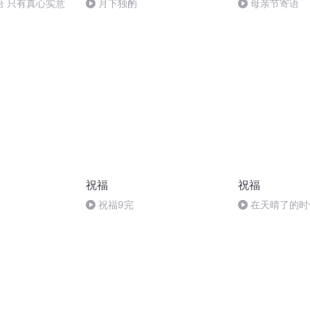
语 只有真心实意
月下独酌
母亲节寄语
祝福
祝福
祝福9完
在天晴了的时