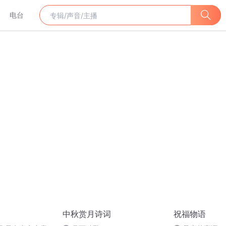
电台
中秋赏月诗词
祝福物语