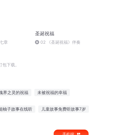
圣诞祝福
七章
02 《圣诞祝福》伴奏
打包下载。
魂界之灵的祝福
未被祝福的幸福
上祝福
祝福空间
为美好人间献上祝福
能柚子故事在线听
儿童故事免费听故事7岁
的异界送上我们的祝福
上帝的祝福
陈志强睡前故事在线听
手机端