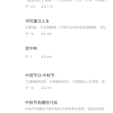
【蔡蔡演艺】课程﹣-﹣主持表演，口才，声乐，中国舞，民族舞。独特的小舞台，专业的录音棚，每一位同学都能成为优秀的小明星。独特的教学模式，轻松上课，快乐学习！知名主持人，舞蹈家，高级教师任职授课！江南总校：河沟街42号三楼 18545856430江北分校...
215
1.7万
书写廉洁人生
日更5集，不定期爆更！订阅可以收到更新提醒哦~ 【内容简介】 《书写廉洁人生》既是一本书，也是一本廉政教材，阐述了夏国中对当前党风廉政建设认识和观点。书中的八个廉政板块，内容丰富，可读性很强，既有传统文化方面的，也有形势分析方面的；既有...
58
308
贺中秋
3
849
中国节日-中秋节
“大团圆的结局、大团圆的意向、大团圆的人生理想，是中国文化的情结……”正因为圆满的月亮，与人间情感生活有了这样密不可分的联系，我们的诗人才会发出“月是故乡明”的感慨。在一年的时序中，中秋节所在的是秋季中期，天气不冷不热，白昼与夜晚均等，...
29
790
中秋节有哪些习俗
中秋节有哪些习俗中秋吃月饼的养生智慧：老祖宗的团圆密码全藏在这张饼里 （开篇先抛个灵魂拷问）您有没有想过，为什么中秋节非得跟月饼死磕？就像现代人追剧必须配奶茶，古人赏月手里不攥块月饼就跟缺了充电宝似的浑身不自在。今天咱们就扒一扒这块油...