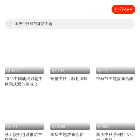
打开APP
国庆中秋双节廉洁主题
1367
1.1万
1万
2025中国朗诵联盟中
寄情中秋，献礼国庆
中秋节主题故事合辑
秋国庆双节歌咏会
641
2600
635
苏工院机电系廉洁主
国庆主题故事合辑
国庆中秋系列打卡活