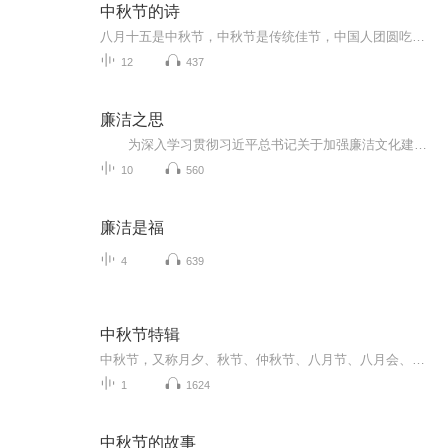
中秋节的诗
八月十五是中秋节，中秋节是传统佳节，中国人团圆吃月饼的日子，这个节日自古就有，所以留下了不少关于中秋节的诗
12
437
廉洁之思
为深入学习贯彻习近平总书记关于加强廉洁文化建设的重要论述精神，全面落实中共中央印发的《关于加强新时代廉洁文化建设的意见》精神，从中华优秀传统文化中汲取智慧力量，自觉做到廉洁修身、廉洁齐家、廉洁处世，本有声书围绕廉洁文化这一主题...
10
560
廉洁是福
4
639
中秋节特辑
中秋节，又称月夕、秋节、仲秋节、八月节、八月会、追月节、玩月节、拜月节、女儿节或团圆节，是流行于中国众多民族与汉字文化圈诸国的传统文化节日，时在农历八月十五；因其恰值三秋之半，故名，也有些地方将中秋节定在八月十六。[1-2] 中秋节始于唐朝...
1
1624
中秋节的故事