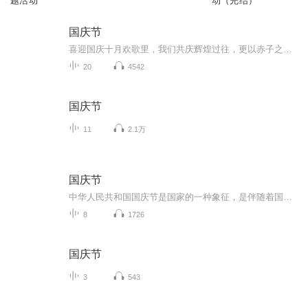
题活动
动（完结）
国庆节
喜迎国庆十月欢歌里，我们共庆辉煌过往，更以赤子之心，向未来书写滚烫的誓言——这盛世，值得我们以热爱相拥。
20
4542
国庆节
11
2.1万
国庆节
中华人民共和国国庆节是国家的一种象征，是伴随着国家的出现而出现的。让我们用诗歌朗诵歌颂祖国的繁荣富强，国泰民安。
8
1726
国庆节
3
543