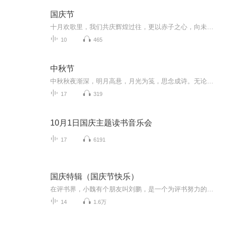
国庆节
十月欢歌里，我们共庆辉煌过往，更以赤子之心，向未来书写滚烫的誓言——这盛世，值得我们以热爱相拥。
10
465
中秋节
中秋秋夜渐深，明月高悬，月光为笺，思念成诗。无论天涯咫尺，此刻共沐清辉，团圆与守望，都化作心底最暖的灯火。
17
319
10月1日国庆主题读书音乐会
17
6191
国庆特辑（国庆节快乐）
在评书界，小魏有个朋友叫刘鹏，是一个为评书努力的小伙子。在2021年国庆期间，他想弄个特辑，便烦劳我给他录个爱国题材的评书小段儿。这种事情，不是特殊情况，小魏一般不会拒绝，也就给其录了一个《鲁迅踢鬼》，等他传完，我再传到我的专辑里。另外，小...
14
1.6万