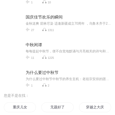
1
10
国庆佳节欢乐的瞬间
金秋送爽 层林尽染 适逢新疆成立70周年 ，乌鲁木齐于2025年9月23日迎来党中央和习大大带领的慰问团。新疆各族群众欢欣鼓舞，热烈欢迎。
27
1311
中秋闲谭
每每提起中秋节，便不自觉地默诵与月亮相关的诗句和故事来，因为中秋节里还有一个与月亮相关的美丽的传说呢！ 美丽的嫦娥姑娘和可爱的小玉兔就在月亮的广寒宫里住着，特别是在中秋节这天晚上，当一轮满月悄悄的挂在天边时，在广寒宫里、美丽的嫦娥姑娘抱着可爱的小玉兔就开活动起来，当我们与家人一起围聚在丰盛的晚餐桌旁、吃着丰盛的水果和共享月饼美食、不经意间抬头仰望天上的满月时，有眼亮的小朋友就会大叫起来：”哦，天哪，我看到月亮里面的嫦娥姐姐了，她还抱着个可爱的小兔兔和大家打招呼呢“！..… 中秋的传说和故事、闲谭古今梦落花，一起嗨聊吧...
11
1225
为什么要过中秋节
为什么要过中秋节中秋节的养生玄机：老祖宗安排的团圆节，暗藏多少健康密码？ 朋友，你有没有发现，中秋节就像被设置在年度日程表上的一个强制“系统更新”？平时工作群里静如死水，这天突然集体复活，连失联十年的前同事都能蹦出来发句“中秋快乐”。...
1
2
您是不是在找：
重庆儿女
无题好了
穿越之大庆帝国