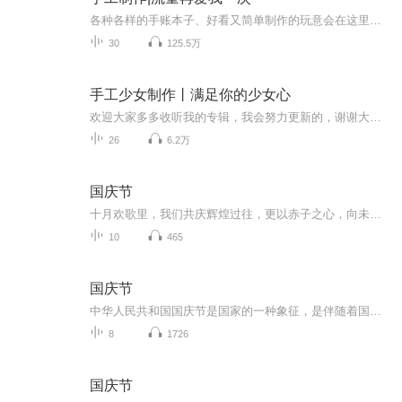
各种各样的手账本子、好看又简单制作的玩意会在这里聚集呀欢迎来收看，欢迎来转发
30
125.5万
手工少女制作丨满足你的少女心
欢迎大家多多收听我的专辑，我会努力更新的，谢谢大家的支持，你们的支持是我创造的动力。主播很懒，想让更新的话记得催更，主播也不容易的啊只求个三连(关注，好评，订阅)各种好玩视频啊，不是原创还有什么想看的评论a，主播尽量满足的
26
6.2万
国庆节
十月欢歌里，我们共庆辉煌过往，更以赤子之心，向未来书写滚烫的誓言——这盛世，值得我们以热爱相拥。
10
465
国庆节
中华人民共和国国庆节是国家的一种象征，是伴随着国家的出现而出现的。让我们用诗歌朗诵歌颂祖国的繁荣富强，国泰民安。
8
1726
国庆节