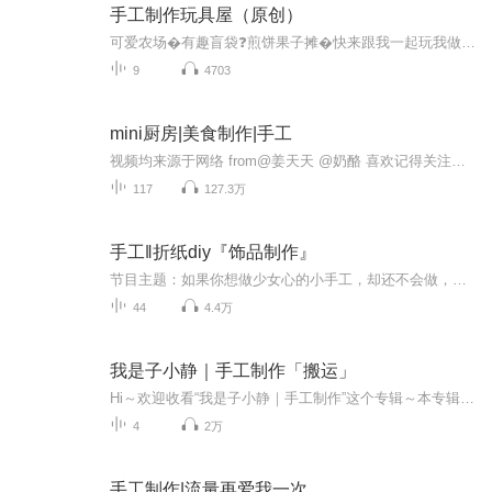
手工制作玩具屋（原创）
可爱农场�有趣盲袋❓煎饼果子摊�快来跟我一起玩我做的有趣手工作品吧～ ——可爱萌萌猫小雅
9
4703
mini厨房|美食制作|手工
视频均来源于网络 from@姜天天 @奶酪 喜欢记得关注和订阅哦
117
127.3万
手工‖折纸diy『饰品制作』
节目主题：如果你想做少女心的小手工，却还不会做，就一起来看看这个专辑吧，他会教你如何制作一些少女心的小挂件饰品，还有视频哦，手把手教你做⭐️适合谁听：想做小饰品。的人都可以来看更新频率：刚开始会更新的比较多，后面是一周或三天一更因为作者...
44
4.4万
我是子小静｜手工制作「搬运」
Hi～欢迎收看“我是子小静｜手工制作”这个专辑～本专辑均为搬运～喜欢的话给个关注再走呗～
4
2万
手工制作|流量再爱我一次