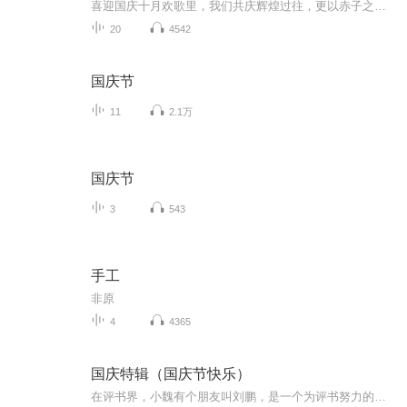
喜迎国庆十月欢歌里，我们共庆辉煌过往，更以赤子之心，向未来书写滚烫的誓言——这盛世，值得我们以热爱相拥。
20
4542
国庆节
11
2.1万
国庆节
3
543
手工
非原
4
4365
国庆特辑（国庆节快乐）
在评书界，小魏有个朋友叫刘鹏，是一个为评书努力的小伙子。在2021年国庆期间，他想弄个特辑，便烦劳我给他录个爱国题材的评书小段儿。这种事情，不是特殊情况，小魏一般不会拒绝，也就给其录了一个《鲁迅踢鬼》，等他传完，我再传到我的专辑里。另外，小...