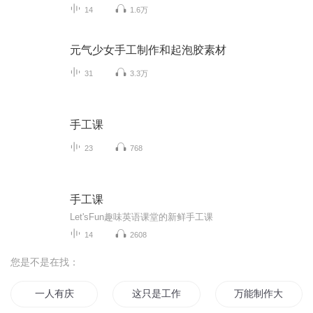
14
1.6万
元气少女手工制作和起泡胶素材
31
3.3万
手工课
23
768
手工课
Let'sFun趣味英语课堂的新鲜手工课
14
2608
您是不是在找：
一人有庆
这只是工作
万能制作大师