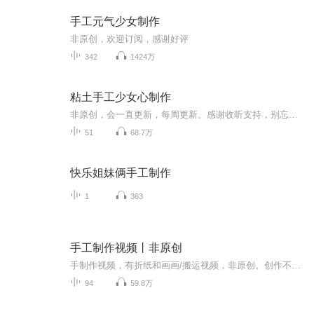
手工元气少女制作
非原创，欢迎订阅，感谢好评
342
1424万
粘土手工少女心制作
非原创，会一直更新，每周更新。感谢收听支持，别忘了评论和五星好评，顺便点个订阅，点个关注呗！
51
68.7万
快乐姐妹俩手工制作
1
363
手工制作视频丨非原创
手制作视频，有折纸和画画/搬运视频，非原创。创作不易需要你的关注与好评订阅。(更新的很快)
94
59.8万