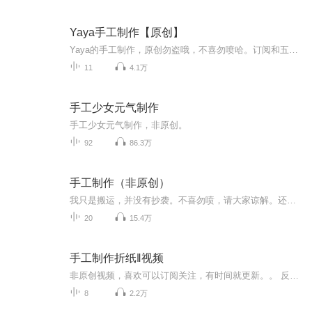
Yaya手工制作【原创】
Yaya的手工制作，原创勿盗哦，不喜勿喷哈。订阅和五星好评是我最大的动力
11
4.1万
手工少女元气制作
手工少女元气制作，非原创。
92
86.3万
手工制作（非原创）
我只是搬运，并没有抄袭。不喜勿喷，请大家谅解。还有如果有人恶意差评我的专辑的话，我会赠送拉黑大礼包，还有举报大礼包所以请各位不要随便插苹果的专辑，如果有的话可以下方评论我会尽量改正，做出你们满意的专辑。
20
15.4万
手工制作折纸‖视频
非原创视频，喜欢可以订阅关注，有时间就更新。。 反正是会定期更新的�
8
2.2万