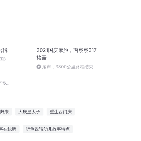
合辑
2021国庆摩旅，丙察察317
格聂
国》
尾声，3800公里路程结束
下载。
归来
大庆皇太子
重生西门庆
儿女
大庆第一恶
重生之西门庆
事在线听
听鱼说话幼儿故事特点