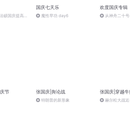
国庆七天乐
欢度国庆专辑
成法硕国庆提高班
魔性早功 day6
从神舟二十号
2)
的“隐形实力”
庆节
张国庆|舆论战
张国庆|穿越牛
特朗普的新形象
赫尔松大战近
突的关键之战，