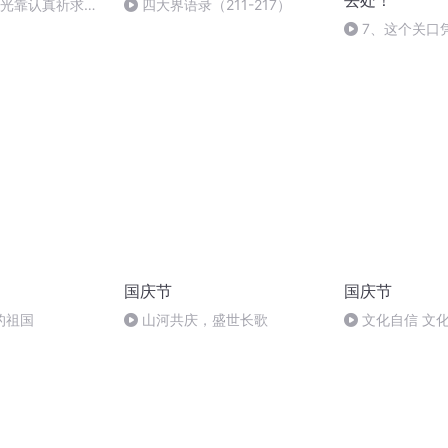
去处！
)光靠认真祈求，
四大界语录（211-217）
吗？
7、这个关口
阁还有名？
国庆节
国庆节
的祖国
山河共庆，盛世长歌
文化自信 文