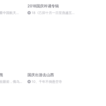
2018国庆吟诵专辑
看中国航天
18《己卯十月一日至燕越五
日罹狴犴有感而赋》组律18首
文天祥 自由吟诵
熊
国庆出游去山西
在眼前，俄乌冲
10、千年不倒悬空寺
将会如何发展？