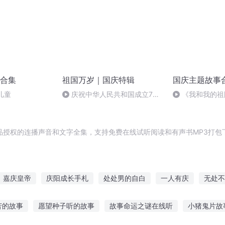
合集
祖国万岁｜国庆特辑
国庆主题故事
儿童
庆祝中华人民共和国成立73
《我和我的祖
周年 天安门广场举行升国旗仪式
品授权的连播声音和文字全集，支持免费在线试听阅读和有声书MP3打包
嘉庆皇帝
庆阳成长手札
处处男的自白
一人有庆
无处不
安庆年记事
穿越之大庆帝国
我所处的年代
一个处长
重庆
苦的故事
愿望种子听的故事
故事命运之谜在线听
小猪鬼片故