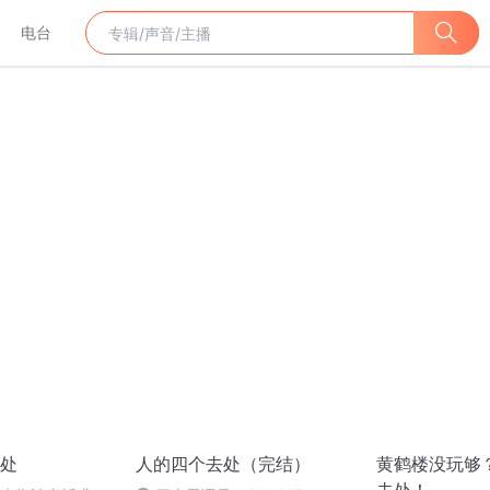
电台
处
人的四个去处（完结）
黄鹤楼没玩够