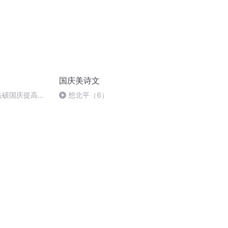
国庆美诗文
成法硕国庆提高班
想北平（6）