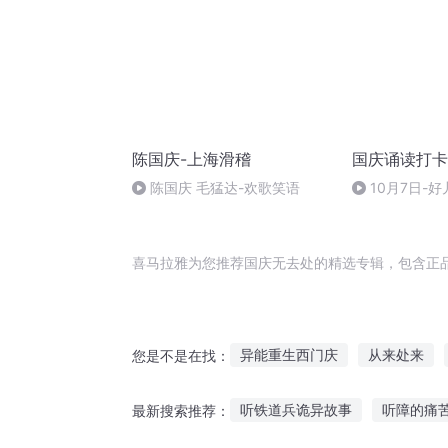
陈国庆-上海滑稽
国庆诵读打卡
陈国庆 毛猛达-欢歌笑语
10月7日-好
喜马拉雅为您推荐国庆无去处的精选专辑，包含正
异能重生西门庆
从来处来
您是不是在找：
重生心之归处
庆云传奇
听铁道兵诡异故事
听障的痛
最新搜索推荐：
普天同庆
庆元纪年