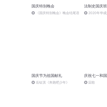
国庆特别晚会
法制史国庆班
《国庆特别晚会》晚会结尾语
2020年华
法制史马志冰 (1
国庆节为祖国献礼
庆祝七一和国
岳钲淇《奔跑吧少年》
囚歌