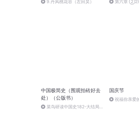
9.丹凤桃花谷（左田昊）
第六章 ②2
不能投生净土
中国极简史（围观拍砖好去
国庆节
处）（公版书）
祝福你亲爱
菜鸟研读中国史182-大结局
总结和发展