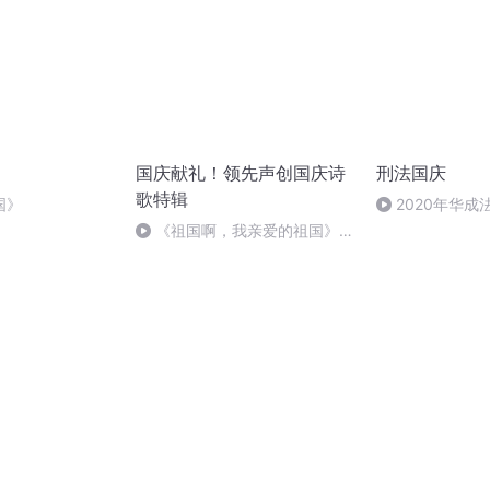
国庆献礼！领先声创国庆诗
刑法国庆
歌特辑
国》
2020年华
刑法陈 (26)
《祖国啊，我亲爱的祖国》温
婉