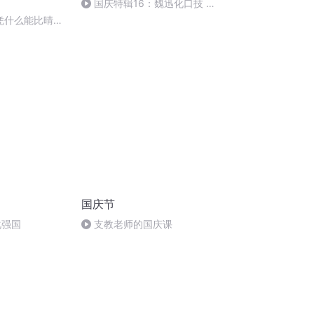
国庆特辑16：魏迅化口技 二
胡 东方红+一般唱法和原生态
凭什么能比晴川
国庆节
化强国
支教老师的国庆课