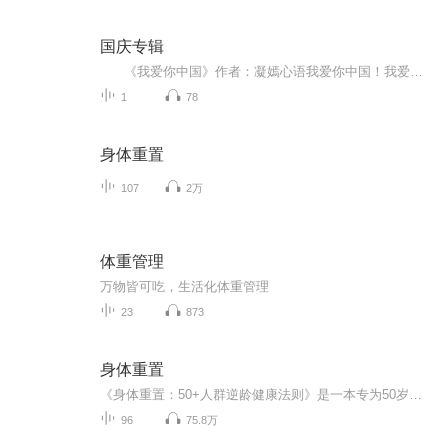
国庆专辑
《我爱你中国》作者：凝嫣心语我爱你中国！我爱你春天蓬勃的秧苗；我爱你秋日金黄的硕果。我爱你中国！我爱你青松气质，我爱你红梅品格！我爱你家乡的甜蔗好像乳汁滋润着我的心窝。我爱你中国，我要把最美的歌儿献给你，我的母亲我的祖国。我爱你中国，我爱...
1
78
身体重置
107
2万
体重管理
万物皆可吃，生活化体重管理
23
873
身体重置
《身体重置：50+人群逆龄健康法则》是一本专为50岁以上人群设计的健康饮食指南，旨在帮助读者逆转增龄性体重增加和肌肉流失。书中介绍了一种名为“蛋白质定时定量法”的饮食策略，经过科学验证，能够有效改善健康状况。作者通过个人经历和专家建议，提供了...
96
75.8万