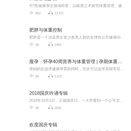
中*医健康养生领域科普，以岐黄之术探究体重管理。健康管理师、营养师丁丁主讲。《黄帝内经》将胖人分为“脂人”、“膏人”、“肉人”等 3种类型为;不同证型的肥胖治法有：化湿法，用于脾运不健，聚湿而成肥胖。祛痰法，用于痰浊肥胖。利水法，用于水堵流...
862
12.4万
肥胖与体重控制
肥胖是一个涉及男女老少各类人群的全球性公共健康问题，肥胖不仅仅指的是机体脂肪含量过多和体态发生改变，而且是一种由多种因素相互作用引起的进食调控行为和能量代谢紊乱的疾病，对个人身心健康有极大的负面影响，也给社会带来很大的经济负担，被公认为...
28
2492
瘦孕：怀孕40周营养与体重管理 | 孕期体重管理
孕妈妈在追求健康孕育的同时，完全可以追求美丽常驻，拒绝变胖、变丑。根据胎宝宝每周发育情况，合理摄取营养，并保持有效安全的孕期运动，建立科学的孕期体重管理，不仅有利于母婴健康，有助顺产，也有利于在产后更好地瘦身，恢复曼妙身材。 本专辑作者戴...
99
5.6万
2018国庆吟诵专辑
2018年10月1日，正值国庆日。一大早看到一个公号文章，正是文天祥的《己卯十月一日至燕越五日罹狴犴有感而赋》。当然，彼十一非当今的十一。不过数字的巧合还是让人感触，今天拿来读一读，体味一番历史英杰的民族情怀，恰也当时。 根据诗题来看，这组诗是写于十月一日至十月五日之间，是文天祥被俘之后所作，这些诗作不仅有凛凛正气，更也能看的到他百端交集的复杂情感。另一首于右任先生的《望大陆》，微信公号有称《望乡》，一句“山之上国之殇”荡气回肠，一并兴起拿来读了一读。仓促间多有瑕疵...
38
2592
欢度国庆专辑