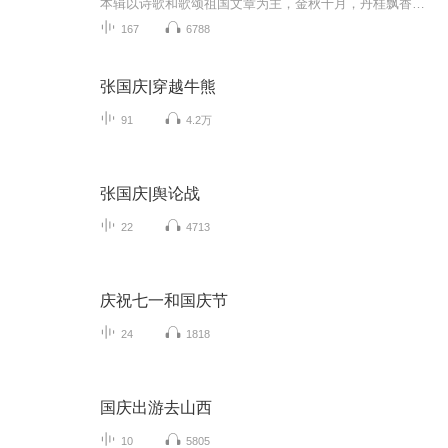
本辑以诗歌和歌颂祖国文章为主，金秋十月，丹桂飘香，在这个充满丰收喜悦的季节里，我们满怀激动和自豪，迎来了中华人民共和国76周年华诞。这不仅是一个庄重的纪念日，更是全体中华儿女共同欢庆的盛大的节日，承载着深厚的民族情感和历史意义.
167
6788
张国庆|穿越牛熊
91
4.2万
张国庆|舆论战
22
4713
庆祝七一和国庆节
24
1818
国庆出游去山西
10
5805