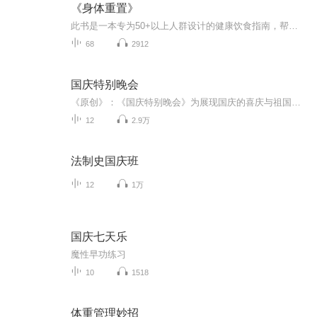
《身体重置》
此书是一本专为50+以上人群设计的健康饮食指南，帮助50+逆转增龄性体重增加和肌肉流失。书中的“蛋白质定时定量法”的饮食策略，经过科学验证，能够有效改善健康状况。作者通过个人经历和专家建议，提供了切实可行的解决方案
68
2912
国庆特别晚会
《原创》：《国庆特别晚会》为展现国庆的喜庆与祖国的深情我将以具体的场景切入从清晨升旗的庄严到街头巷尾的欢庆到历史与当下的交融，用优美的笔触传递对祖国的热爱与自豪！用诗歌和情感美文形式，歌颂祖国的繁荣富强，祝人民幸福安康！
12
2.9万
法制史国庆班
12
1万
国庆七天乐
魔性早功练习
10
1518
体重管理妙招