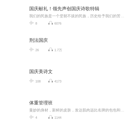
国庆献礼！领先声创国庆诗歌特辑
我们的民族是一个坚韧不拔的民族，历史给予我们的苦难都变成了闪着金光的勋章！我们的国家是一个龙腾虎跃的国家，那条巨龙正以不可阻挡之势崛起于神奇的东方！------------------------------------------------值此祖国70周年华诞之际，领先声创以诗歌向祖国献礼！用我们的声音、用我们的热血、用我们的灵魂诵读经典爱国篇章，歌颂我们的祖国！永远繁荣富强！
8
6076
刑法国庆
26
1.7万
国庆美诗文
108
4173
体重管理班
曼妙的身材，新鲜的皮肤，发达肌肉远比名牌的包包和汽车更炫！体重管理课程：将由从事体重管理7年经营帮助数千人科学体重管理的Lily老师，为你全面完成，科学，而又通俗易懂的为你阐述体重管理的专业知识。内容包括：卡路里的秘密，健康厨房，外出用餐，如...
4
1144