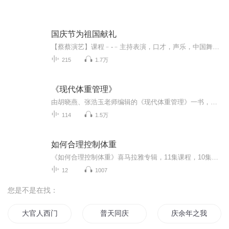
国庆节为祖国献礼
【蔡蔡演艺】课程﹣-﹣主持表演，口才，声乐，中国舞，民族舞。独特的小舞台，专业的录音棚，每一位同学都能成为优秀的小明星。独特的教学模式，轻松上课，快乐学习！知名主持人，舞蹈家，高级教师任职授课！江南总校：河沟街42号三楼 18545856430江北分校...
215
1.7万
《现代体重管理》
由胡晓燕、张浩玉老师编辑的《现代体重管理》一书，把美国专家的经验和成熟的体重管理系统引入到中国！
114
1.5万
如何合理控制体重
《如何合理控制体重》喜马拉雅专辑，11集课程，10集免费，1集付费，带你轻松瘦下来！从饮食搭配到运动方法，从生活习惯到心理调整，10个免费音频，系统讲解，标题一目了然。还有1集付费深度解析，深入剖析体重控制的秘密，让你彻底告别肥胖烦恼！快来加入...
12
1007
您是不是在找：
大官人西门庆
普天同庆
庆余年之我叫王启