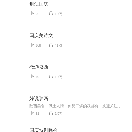
刑法国庆
26
1.7万
国庆美诗文
108
4173
微游陕西
19
1.7万
婷说陕西
陕西美食，风土人情，你想了解的我都有！欢迎关注，订阅，收听。
91
2.5万
国庆特别晚会