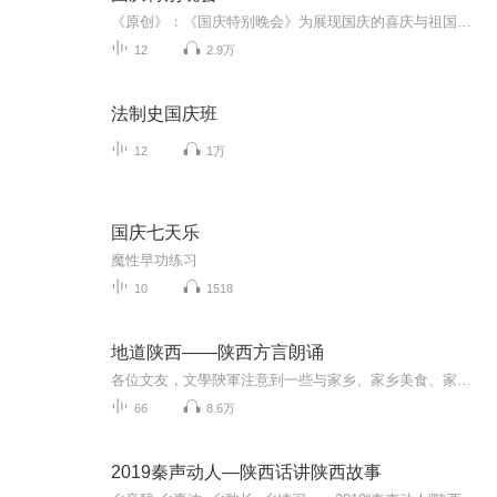
《原创》：《国庆特别晚会》为展现国庆的喜庆与祖国的深情我将以具体的场景切入从清晨升旗的庄严到街头巷尾的欢庆到历史与当下的交融，用优美的笔触传递对祖国的热爱与自豪！用诗歌和情感美文形式，歌颂祖国的繁荣富强，祝人民幸福安康！
12
2.9万
法制史国庆班
12
1万
国庆七天乐
魔性早功练习
10
1518
地道陕西——陕西方言朗诵
各位文友，文學陝軍注意到一些与家乡、家乡美食、家长里短关联的文章，在写作中，富于乡音俚语和特有的地域表达方式，如果再配以地道的“方言朗诵”，音频与文章交相辉映，更是韵味无穷，余音绕梁，是视听的享受，是心灵的领受。文學陝軍将持续推出“方言...
66
8.6万
2019秦声动人—陕西话讲陕西故事