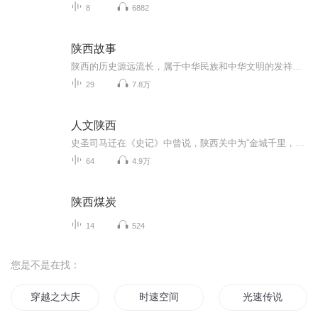
8
6882
陕西故事
陕西的历史源远流长，属于中华民族和中华文明的发祥地之一。这里有最具原始社会氏族文化代表性的西安半坡遗址和中国较早的城市西安杨官寨遗址，有世界四大古都之一长安，是世代景仰的人文初祖炎帝和黄帝的诞生地、部族发源地及陵寝所在地，相传也是更为久...
29
7.8万
人文陕西
史圣司马迁在《史记》中曾说，陕西关中为“金城千里，天府之国”，自然环境非常优越，自古是中华文明的发祥地。在这里，有亚洲北部已发现的最早的直立猿人蓝田猿人，有号称“中华第一陵”的人文初祖轩辕黄帝陵，有母系氏族社会的典范半坡和姜寨遗址，有中国最早也是规模最大的城址------杨官寨，有字圣仓颉的遗迹......
64
4.9万
陕西煤炭
14
524
您是不是在找：
穿越之大庆帝国
时速空间
光速传说