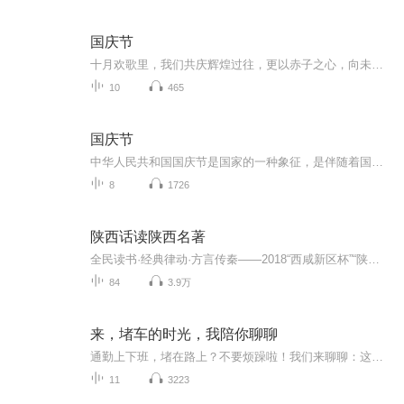
国庆节
十月欢歌里，我们共庆辉煌过往，更以赤子之心，向未来书写滚烫的誓言——这盛世，值得我们以热爱相拥。
10
465
国庆节
中华人民共和国国庆节是国家的一种象征，是伴随着国家的出现而出现的。让我们用诗歌朗诵歌颂祖国的繁荣富强，国泰民安。
8
1726
陕西话读陕西名著
全民读书·经典律动·方言传秦——2018“西咸新区杯”“陕西话读陕西名著”大型全媒体活动将一直持续到9月下旬。在此期间，所有热爱陕西文学的读者皆可参与。活动拟设一等奖3名，二等奖10名，三等奖30名。所有参与活动的朗诵达人均有机会受邀参与“全民读书•经典律动•方言传秦——陕西话读陕西名著”大型朗诵之夜活动。 具体参与方式如下： 一、请选择您喜欢的陕西文学名著中的一段或几段（内容健康向上），用方言大声朗诵（根据文本内容可穿插秦腔、本土民谣、器乐等），声情并茂，尽可能传达出原文意味。 请将整个朗诵过程进行录音（3—5分钟），允许简单剪辑，将音频及简要说明发送至魅西安文化客户端邮箱：meixian@xawb.com 二、邮箱来稿需包含： （一）简要文本说明：自我简介及联系方式；您对所朗诵作品的推荐语；您朗读内容的来源出处（作家＋作品＋章节）；朗读内容文字版。 （二）朗读音频文件。（音频开头模版：欢迎收听“2018年度巨献 全民读书 经典律动 方言传秦 陕西话读陕西名著”，今天由我为大家带来作家XX的作品《XX》节选……） 热爱陕西文学的你，还等什么，快来参与吧，一起为陕西文学来发声！
84
3.9万
来，堵车的时光，我陪你聊聊
通勤上下班，堵在路上？不要烦躁啦！我们来聊聊：这几天大家都在聊什么吧！不要去刷“某音”，大哥，开车呢！你不要命啦？！-OK，那别人也要命的呀~ 乖~不要烦躁，我读给你听，你只听就好哦~ ~啊？啥！？你还在听导航？大哥，拜托~20分钟啦，你只移动了两...
11
3223