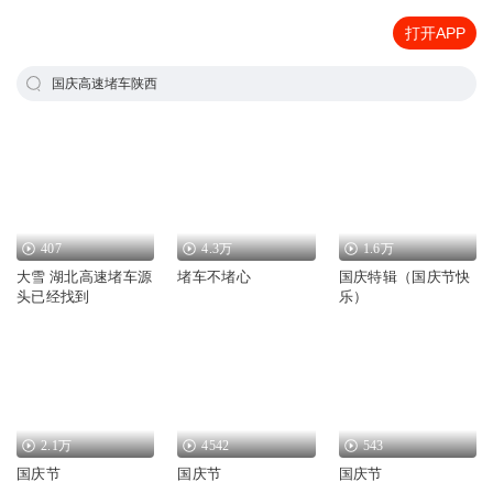
打开APP
国庆高速堵车陕西
407
4.3万
1.6万
大雪 湖北高速堵车源
堵车不堵心
国庆特辑（国庆节快
头已经找到
乐）
2.1万
4542
543
国庆节
国庆节
国庆节