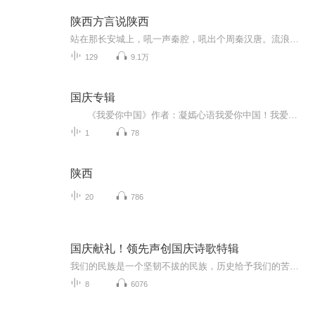
陕西方言说陕西
站在那长安城上，吼一声秦腔，吼出个周秦汉唐。流浪在他乡在陕西人，想用仅存在记忆中生疏了的陕西关中方言，读陕西作家的文章，读陕西风土人情，读记忆中的回忆。
129
9.1万
国庆专辑
《我爱你中国》作者：凝嫣心语我爱你中国！我爱你春天蓬勃的秧苗；我爱你秋日金黄的硕果。我爱你中国！我爱你青松气质，我爱你红梅品格！我爱你家乡的甜蔗好像乳汁滋润着我的心窝。我爱你中国，我要把最美的歌儿献给你，我的母亲我的祖国。我爱你中国，我爱...
1
78
陕西
20
786
国庆献礼！领先声创国庆诗歌特辑
我们的民族是一个坚韧不拔的民族，历史给予我们的苦难都变成了闪着金光的勋章！我们的国家是一个龙腾虎跃的国家，那条巨龙正以不可阻挡之势崛起于神奇的东方！------------------------------------------------值此祖国70周年华诞之际，领先声创以诗歌向祖国献礼！用我们的声音、用我们的热血、用我们的灵魂诵读经典爱国篇章，歌颂我们的祖国！永远繁荣富强！
8
6076