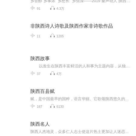
乡音醇 乡事浓 乡愁长 乡情深——2019“秦声动人”陕西话讲陕西故事大型全媒体活动，将一直持续到9月初。在此期间，所有热爱陕西、拥有故事的人都可以参与到这场用秦声讲述三秦故事的记忆之旅。活动拟设一等奖3名，二等奖10名，三等奖30名。所有参与活动的故事达人均有机会受邀参与2019“秦声动人”——陕西话讲陕西故事 “秦声秦韵”故事会。【参与方式】一、参与者用陕西方言讲述一段陕西故事故事类别参考如下：1.生活故事：讲述自己生活中读到或听说的富有正能量的故事，也可讲述自己的经...
91
4.3万
非陕西诗人诗歌及陕西作家非诗歌作品
11
1205
陕西故事
以发生在陕西丰富鲜活的人和事为主题内容，从独特角度以原创形式深入讲述历史陕西、红色陕西、发展中的陕西故事。以陕西文化名人和高级导游名师的视角，将陕西悠久的历史人文以讲故事的方式来挖掘和传递，以满足自由行游客了解陕西、玩转陕西...
37
4万
陕西百县赋
赋，是中国最早的国粹，语言华丽。它歌颂陕西悠久的历史人文故事和风士人情及美丽的山川。
187
6130
陕西名人
陕西人杰地灵，众多仁人志士使这片热土更加让人迷恋……