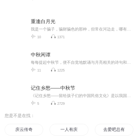
重逢白月光
我是一个骗子，骗财骗色的那种，但常在河边走，哪有不湿鞋，这次我就阴沟里翻了船。我爱上了我的猎物--KTV陪酒小妹，我青涩校园时期的白月光。
10
1371
中秋闲谭
每每提起中秋节，便不自觉地默诵与月亮相关的诗句和故事来，因为中秋节里还有一个与月亮相关的美丽的传说呢！ 美丽的嫦娥姑娘和可爱的小玉兔就在月亮的广寒宫里住着，特别是在中秋节这天晚上，当一轮满月悄悄的挂在天边时，在广寒宫里、美丽的嫦娥姑娘抱着可爱的小玉兔就开活动起来，当我们与家人一起围聚在丰盛的晚餐桌旁、吃着丰盛的水果和共享月饼美食、不经意间抬头仰望天上的满月时，有眼亮的小朋友就会大叫起来：”哦，天哪，我看到月亮里面的嫦娥姐姐了，她还抱着个可爱的小兔兔和大家打招呼呢“！..… 中秋的传说和故事、闲谭古今梦落花，一起嗨聊吧...
11
1225
记住乡愁——中秋节
《记住乡愁——留给孩子们的中国民俗文化》是以我国民俗事象的精彩节点为圆心，广泛地辐射民俗生活的方方面面，资料翔实、梳理系统，具有很高的文化史料价值和现实意义，对于长期忽视生活中的优秀传统文化活态传承的倾向是一种矫正。...
5
2729
您是不是在找：
庆云传奇
一人有庆
去爱吧总有意义