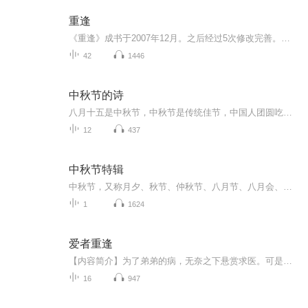
重逢
《重逢》成书于2007年12月。之后经过5次修改完善。小说故事情节起伏跌宕，时间跨度几十年，反应了改革开放以后中国西部小城镇人们的生活、思想和价值观念的变迁。小说中男女主人公在高中时期彼此倾心却又没能捅破那层纸，彼此错过。当多年以后各自经历了另...
42
1446
中秋节的诗
八月十五是中秋节，中秋节是传统佳节，中国人团圆吃月饼的日子，这个节日自古就有，所以留下了不少关于中秋节的诗
12
437
中秋节特辑
中秋节，又称月夕、秋节、仲秋节、八月节、八月会、追月节、玩月节、拜月节、女儿节或团圆节，是流行于中国众多民族与汉字文化圈诸国的传统文化节日，时在农历八月十五；因其恰值三秋之半，故名，也有些地方将中秋节定在八月十六。[1-2] 中秋节始于唐朝...
1
1624
爱者重逢
【内容简介】为了弟弟的病，无奈之下悬赏求医。可是，打哪蹦出来的女人，装成男人不说，还对他的弟弟左右开弓——打醒就好了么？打醒？就好了？这么熟悉的感觉，这个女人，究竟从哪里来？【作者/主播】作者：江笑，网络小说作家。主播：雅楠
16
947