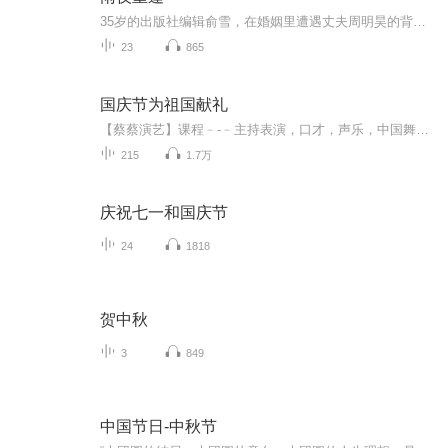
35岁的出版社编辑俞雪，在婚姻里遭遇丈夫周明昊的背叛，曾经的甜蜜被现实的冷淡与谎言取代。工作中，她因负责作家程远的书稿与之相识，两人在文字共鸣与彼此理解中，逐渐靠近。面对婚姻的裂痕、家庭的压力、职场的议论，以及程远克制的深情，俞雪最终挣脱...
23
865
国庆节为祖国献礼
【蔡蔡演艺】课程﹣-﹣主持表演，口才，声乐，中国舞，民族舞。独特的小舞台，专业的录音棚，每一位同学都能成为优秀的小明星。独特的教学模式，轻松上课，快乐学习！知名主持人，舞蹈家，高级教师任职授课！江南总校：河沟街42号三楼 18545856430江北分校...
215
1.7万
庆祝七一和国庆节
24
1818
贺中秋
3
849
中国节日-中秋节