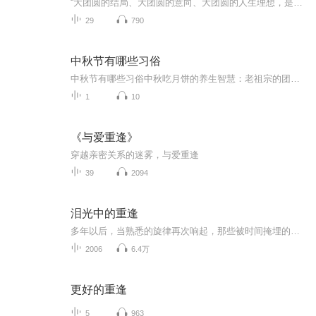
“大团圆的结局、大团圆的意向、大团圆的人生理想，是中国文化的情结……”正因为圆满的月亮，与人间情感生活有了这样密不可分的联系，我们的诗人才会发出“月是故乡明”的感慨。在一年的时序中，中秋节所在的是秋季中期，天气不冷不热，白昼与夜晚均等，...
29
790
中秋节有哪些习俗
中秋节有哪些习俗中秋吃月饼的养生智慧：老祖宗的团圆密码全藏在这张饼里 （开篇先抛个灵魂拷问）您有没有想过，为什么中秋节非得跟月饼死磕？就像现代人追剧必须配奶茶，古人赏月手里不攥块月饼就跟缺了充电宝似的浑身不自在。今天咱们就扒一扒这块油...
1
10
《与爱重逢》
穿越亲密关系的迷雾，与爱重逢
39
2094
泪光中的重逢
多年以后，当熟悉的旋律再次响起，那些被时间掩埋的记忆忽然变得清晰。我们曾在人海中走散，又在某个街角重逢，眼里藏着未说完的话。这张专辑收录了关于遗憾、等待与意外相遇的故事，每一首旋律都像一滴落在旧照片上的泪，模糊了过往，却让心跳再次鲜明。
2006
6.4万
更好的重逢
5
963