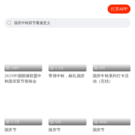
打开APP
国庆中秋双节重逢意义
1367
1.1万
635
2025中国朗诵联盟中
寄情中秋，献礼国庆
国庆中秋系列打卡活
秋国庆双节歌咏会
动（完结）
2.1万
543
4542
国庆节
国庆节
国庆节