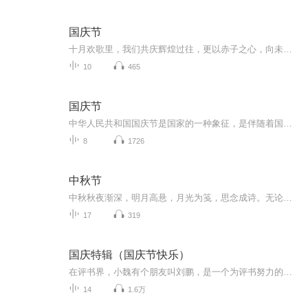
国庆节
十月欢歌里，我们共庆辉煌过往，更以赤子之心，向未来书写滚烫的誓言——这盛世，值得我们以热爱相拥。
10
465
国庆节
中华人民共和国国庆节是国家的一种象征，是伴随着国家的出现而出现的。让我们用诗歌朗诵歌颂祖国的繁荣富强，国泰民安。
8
1726
中秋节
中秋秋夜渐深，明月高悬，月光为笺，思念成诗。无论天涯咫尺，此刻共沐清辉，团圆与守望，都化作心底最暖的灯火。
17
319
国庆特辑（国庆节快乐）
在评书界，小魏有个朋友叫刘鹏，是一个为评书努力的小伙子。在2021年国庆期间，他想弄个特辑，便烦劳我给他录个爱国题材的评书小段儿。这种事情，不是特殊情况，小魏一般不会拒绝，也就给其录了一个《鲁迅踢鬼》，等他传完，我再传到我的专辑里。另外，小...
14
1.6万