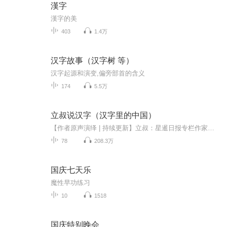
漢字
漢字的美
403
1.4万
汉字故事（汉字树 等）
汉字起源和演变,偏旁部首的含义
174
5.5万
立叔说汉字（汉字里的中国）
【作者原声演绎 | 持续更新】立叔：星暹日报专栏作家、国学独立学人、大学特聘讲师、品牌设计师你好，跨山越海的朋友！欢迎来到《立叔说汉字》。19世纪人类打开了两扇时空之门：爱因斯坦用相对论预言未来，甲骨文则带我们回溯商周文明。这两大发现如同时空...
78
208.3万
国庆七天乐
魔性早功练习
10
1518
国庆特别晚会