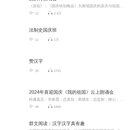
《原创》：《国庆特别晚会》为展现国庆的喜庆与祖国的深情我将以具体的场景切入从清晨升旗的庄严到街头巷尾的欢庆到历史与当下的交融，用优美的笔触传递对祖国的热爱与自豪！用诗歌和情感美文形式，歌颂祖国的繁荣富强，祝人民幸福安康！
12
2.9万
法制史国庆班
12
1万
赞汉字
35
2791
2024年喜迎国庆《我的祖国》云上朗诵会
特邀嘉宾：宋春霞；总策划：凤雏生；总监制：静心；总导演：化虹；执行总监：莺子；主持人：静心 化虹
48
1969
群文阅读：汉字汉字真有趣