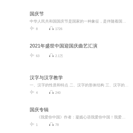
国庆节
中华人民共和国国庆节是国家的一种象征，是伴随着国家的出现而出现的。让我们用诗歌朗诵歌颂祖国的繁荣富强，国泰民安。
8
1726
2021年盛世中国迎国庆曲艺汇演
63
2.1万
汉字与汉字教学
一、汉字的性质和特点 二、汉字的形体结构 三、汉字的部件 四、关于汉字教学系统 五、结束语 一、汉字的性质和特点 我们把汉字的性质和特点概括为以下几五点： 1.汉字是整体转写言语音节的形音义单位和书面汉语的基本单位及基本认知单位 2.汉字是义符（形...
4
240
国庆专辑
《我爱你中国》作者：凝嫣心语我爱你中国！我爱你春天蓬勃的秧苗；我爱你秋日金黄的硕果。我爱你中国！我爱你青松气质，我爱你红梅品格！我爱你家乡的甜蔗好像乳汁滋润着我的心窝。我爱你中国，我要把最美的歌儿献给你，我的母亲我的祖国。我爱你中国，我爱...
1
78