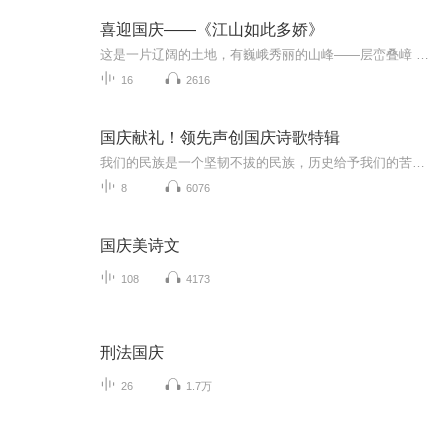
喜迎国庆——《江山如此多娇》
这是一片辽阔的土地，有巍峨秀丽的山峰——层峦叠嶂 ；这是一片广袤的土地，有奔流不息的江河——百折不回 ；这是一片富饶的土地，有波涛澎湃的大海——深邃无垠； 这是一片神奇的土地，千年运河、万里长城 。江山如此多娇，文明如此灿烂！这是我的祖国，瞰祖国大好河山，品中华人文之美！
16
2616
国庆献礼！领先声创国庆诗歌特辑
我们的民族是一个坚韧不拔的民族，历史给予我们的苦难都变成了闪着金光的勋章！我们的国家是一个龙腾虎跃的国家，那条巨龙正以不可阻挡之势崛起于神奇的东方！------------------------------------------------值此祖国70周年华诞之际，领先声创以诗歌向祖国献礼！用我们的声音、用我们的热血、用我们的灵魂诵读经典爱国篇章，歌颂我们的祖国！永远繁荣富强！
8
6076
国庆美诗文
108
4173
刑法国庆
26
1.7万