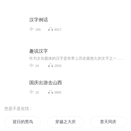
汉字例话
165
8017
趣说汉字
作为文化载体的汉字是世界上历史最悠久的文字之一，汉字是音形义的结合体，属于表意文字，字形结构是方块形，故称方块字，是极富魅力的文字样式。它的起源、演变和发展有着丰富的知识和有趣的故事，让我们进一步了解、认识、品味汉字，弘扬我们优秀的传统...
24
2503
国庆出游去山西
10
5805
您是不是在找：
迎日的黑鸟
穿越之大庆帝国
普天同庆