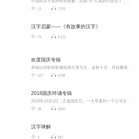
中国的汉字真的特别形象。比如“凹”它真的凹进去了，“凸”它真的凸出来了。比如，它特别有故事，一个木就是一颗树，两个木就是一片小树林，三个木就是一个大森林。当你了解这些方块字的特点以后，你就可以用这些字写诗歌编故事了。本组文章选自《群文阅...
11
7703
汉字启蒙——《有故事的汉字》
74
8.5万
欢度国庆专辑
本辑以诗歌和歌颂祖国文章为主，金秋十月，丹桂飘香，在这个充满丰收喜悦的季节里，我们满怀激动和自豪，迎来了中华人民共和国76周年华诞。这不仅是一个庄重的纪念日，更是全体中华儿女共同欢庆的盛大的节日，承载着深厚的民族情感和历史意义.
167
6788
2018国庆吟诵专辑
2018年10月1日，正值国庆日。一大早看到一个公号文章，正是文天祥的《己卯十月一日至燕越五日罹狴犴有感而赋》。当然，彼十一非当今的十一。不过数字的巧合还是让人感触，今天拿来读一读，体味一番历史英杰的民族情怀，恰也当时。 根据诗题来看，这组诗是写于十月一日至十月五日之间，是文天祥被俘之后所作，这些诗作不仅有凛凛正气，更也能看的到他百端交集的复杂情感。另一首于右任先生的《望大陆》，微信公号有称《望乡》，一句“山之上国之殇”荡气回肠，一并兴起拿来读了一读。仓促间多有瑕疵...
38
2592
汉字禅解
9
567