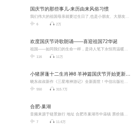
国庆节的那些事儿-来历由来风俗习惯
我们伟大的祖国母亲就要过生日了,也是小朋友、大朋友们最喜欢的“国庆小长假”或说“黄金周”还有说”国庆7天乐”的，说法真是不一而足。那么“国庆节”是怎么来的？自古以来国庆节怎么庆贺？新中国国庆节的来历，以及新中国国庆节的庆贺方式又有哪些呢？ ...
6
2万
欢度国庆节诗歌朗诵——喜迎祖国72华诞
祖国——如同我们的生命一样，是诗人笔下永恒而温暖的主题。在祖国72周年华诞来临之际，特创建这个诗歌朗诵专辑，诵读经典爱国篇章，和大家一起歌颂祖国，向国庆的献礼！祝愿伟大的祖国繁荣富强，祝愿大家国庆节快乐，度过平安快乐的黄金周假期！
116
11万
小猪屏蓬十二生肖神8 羊神篇国庆节开始更新啦！
晓东叔叔新作《三星堆神游记》全新面世！中信出版社出版！京东当当淘宝均有售！点蓝色字收听——《小猪屏蓬爆笑日记2024》《小猪屏蓬爆笑日记2》《小猪屏蓬爆笑日记1》让你笑得喘不上气！《我进故宫当富翁——小猪屏蓬故宫财商笔记》教你成为大富翁！《小...
550
315.7万
合肥-巢湖
音频来源于链景旅行 地址 合肥市巢湖市中庙镇 票价描述 无需门票。去姥山岛机械船票60 元，快艇75元。 开放时间 暂无 乘车信息 出合肥城东南，驱车约半个小时到。
7
11.6万