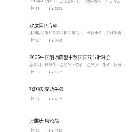
2018年10月1日，正值国庆日。一大早看到一个公号文章，正是文天祥的《己卯十月一日至燕越五日罹狴犴有感而赋》。当然，彼十一非当今的十一。不过数字的巧合还是让人感触，今天拿来读一读，体味一番历史英杰的民族情怀，恰也当时。 根据诗题来看，这组诗是写于十月一日至十月五日之间，是文天祥被俘之后所作，这些诗作不仅有凛凛正气，更也能看的到他百端交集的复杂情感。另一首于右任先生的《望大陆》，微信公号有称《望乡》，一句“山之上国之殇”荡气回肠，一并兴起拿来读了一读。仓促间多有瑕疵...
38
2592
欢度国庆专辑
本辑以诗歌和歌颂祖国文章为主，金秋十月，丹桂飘香，在这个充满丰收喜悦的季节里，我们满怀激动和自豪，迎来了中华人民共和国76周年华诞。这不仅是一个庄重的纪念日，更是全体中华儿女共同欢庆的盛大的节日，承载着深厚的民族情感和历史意义.
167
6788
2025中国朗诵联盟中秋国庆双节歌咏会
总策划：凤雏生；总监制：静心；总导演：化虹；执行总监：莺子；执行导演：橙夏；主持人：静心、化虹、橙夏
37
1367
张国庆|穿越牛熊
91
4.2万
张国庆|舆论战
22
4713