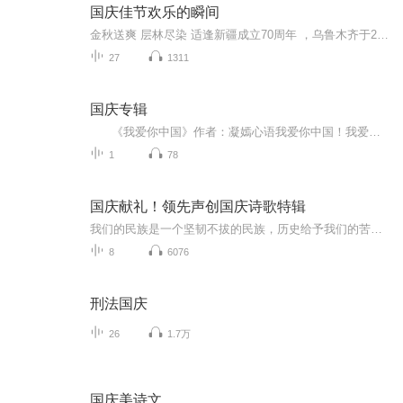
国庆佳节欢乐的瞬间
金秋送爽 层林尽染 适逢新疆成立70周年 ，乌鲁木齐于2025年9月23日迎来党中央和习大大带领的慰问团。新疆各族群众欢欣鼓舞，热烈欢迎。
27
1311
国庆专辑
《我爱你中国》作者：凝嫣心语我爱你中国！我爱你春天蓬勃的秧苗；我爱你秋日金黄的硕果。我爱你中国！我爱你青松气质，我爱你红梅品格！我爱你家乡的甜蔗好像乳汁滋润着我的心窝。我爱你中国，我要把最美的歌儿献给你，我的母亲我的祖国。我爱你中国，我爱...
1
78
国庆献礼！领先声创国庆诗歌特辑
我们的民族是一个坚韧不拔的民族，历史给予我们的苦难都变成了闪着金光的勋章！我们的国家是一个龙腾虎跃的国家，那条巨龙正以不可阻挡之势崛起于神奇的东方！------------------------------------------------值此祖国70周年华诞之际，领先声创以诗歌向祖国献礼！用我们的声音、用我们的热血、用我们的灵魂诵读经典爱国篇章，歌颂我们的祖国！永远繁荣富强！
8
6076
刑法国庆
26
1.7万
国庆美诗文