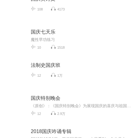
108
4173
国庆七天乐
魔性早功练习
10
1518
法制史国庆班
12
1万
国庆特别晚会
《原创》：《国庆特别晚会》为展现国庆的喜庆与祖国的深情我将以具体的场景切入从清晨升旗的庄严到街头巷尾的欢庆到历史与当下的交融，用优美的笔触传递对祖国的热爱与自豪！用诗歌和情感美文形式，歌颂祖国的繁荣富强，祝人民幸福安康！
12
2.9万
2018国庆吟诵专辑