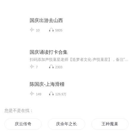
国庆出游去山西
10
5805
国庆诵读打卡合集
扫码添加声悦童星老师【造梦者文化-声悦童星】，备注“诵读打卡”报名，已添加好友的，直接发送“诵读打卡”报名，报名成功后进入社群。
7
2303
陈国庆-上海滑稽
149
126.9万
您是不是在找：
庆云传奇
庆余年之长歌行
王种魔巢