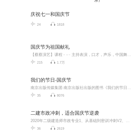
乐）
庆祝七一和国庆节
24
1818
国庆节为祖国献礼
【蔡蔡演艺】课程﹣-﹣主持表演，口才，声乐，中国舞，民族舞。独特的小舞台，专业的录音棚，每一位同学都能成为优秀的小明星。独特的教学模式，轻松上课，快乐学习！知名主持人，舞蹈家，高级教师任职授课！江南总校：河沟街42号三楼 18545856430江北分校...
215
1.7万
我们的节日-国庆节
南京出版传媒集团·南京出版社出版的图书《我们的节日》通过对中国节日文化和节日意义进行深度的挖掘，面向青少年群体构建独具特色的栏目内容，以此丰富春节、元宵节、清明节、端午节、七夕节、中秋节、重阳节等传统节日；六一节、教师节、国庆节等新兴节日的文化内涵和表现形式。促进青少年形成新的节日习俗，提升节日仪式感、认同感。音频作品由金陵朗读者联盟志愿者朗诵，南京音像出版社、金陵图书馆联合制作。
35
8076
二建市政冲刺，适合国庆节逆袭
2020年二级建造师市政专业1、从基础到密训冲刺V2、从精华课程到超压密押V3、0基础同步更新v4、持续更新到2020年考试V5、只要你跟着学让你一次稳拿证V6、渠道超压压题，超压三页纸等独家绝密压题!
36
2619