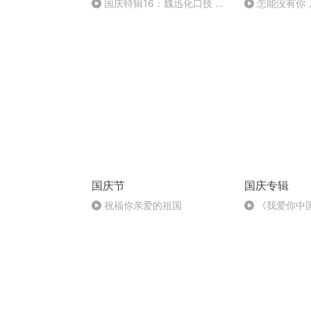
国庆特辑16：魏迅化口技 二
怎能没有你
胡 东方红+一般唱法和原生态
国庆节
国庆专辑
祝福你亲爱的祖国
《我爱你中