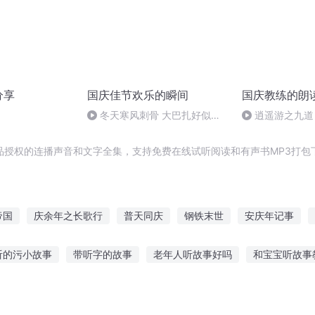
分享
国庆佳节欢乐的瞬间
国庆教练的朗
冬天寒风刺骨 大巴扎好似温
逍遥游之九道
暖的春天
品授权的连播声音和文字全集，支持免费在线试听阅读和有声书MP3打包
帝国
庆余年之长歌行
普天同庆
钢铁末世
安庆年记事
铁之道
嘉庆皇帝
庆元纪年
庆阳成长手札
钢铁魔师
听的污小故事
带听字的故事
老年人听故事好吗
和宝宝听故事
表上听故事
抖音如何定时听故事
听萱萱讲鬼故事在线听
1岁