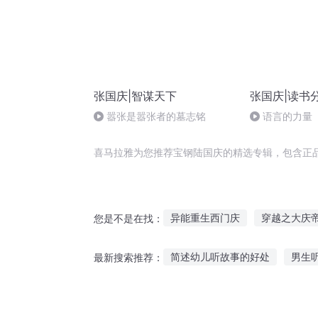
张国庆|智谋天下
张国庆|读书
嚣张是嚣张者的墓志铭
语言的力量
喜马拉雅为您推荐宝钢陆国庆的精选专辑，包含正
异能重生西门庆
穿越之大庆
您是不是在找：
庆云传奇
重生西门庆
钢
简述幼儿听故事的好处
男生
最新搜索推荐：
重庆儿女
用电话手表听故事
怎样在手