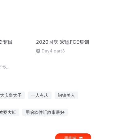
读专辑
2020国庆 宏恩FCE集训
Day4 part3
下载。
大庆皇太子
一人有庆
钢铁美人
钢之时代
重生之西门庆
血与钢之子
教案大班
用啥软件听故事最好
孩子听故事
7岁听的文字故事
手机端