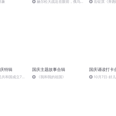
形象
赫尔松大战近在眼前，俄乌冲
岳钲淇《奔跑
突的关键之战，将会如何发展？
庆特辑
国庆主题故事合辑
国庆诵读打卡
民共和国成立73
《我和我的祖国》
10月7日-好
场举行升国旗仪式