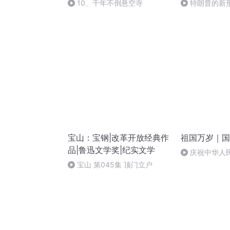
10、千年不倒悬空寺
特朗普的新
宝山：宝钢|改革开放经典作
祖国万岁｜国
品|鲁迅文学奖|纪实文学
庆祝中华人
周年 天安门广
宝山 第045集 顶门立户