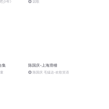
吧少年》
囚歌
合集
陈国庆-上海滑稽
儿童
陈国庆 毛猛达-欢歌笑语