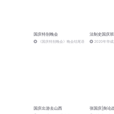
国庆特别晚会
法制史国庆班
《国庆特别晚会》晚会结尾语
2020年华
法制史马志冰 (1
国庆出游去山西
张国庆|舆论