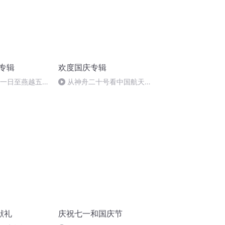
诵专辑
欢度国庆专辑
月一日至燕越五
从神舟二十号看中国航天
赋》组律18首
的“隐形实力”
献礼
庆祝七一和国庆节