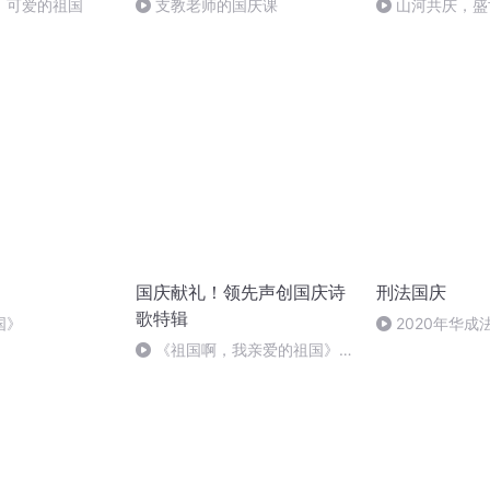
，可爱的祖国
支教老师的国庆课
山河共庆，盛
国庆献礼！领先声创国庆诗
刑法国庆
歌特辑
国》
2020年华
刑法陈 (26)
《祖国啊，我亲爱的祖国》温
婉