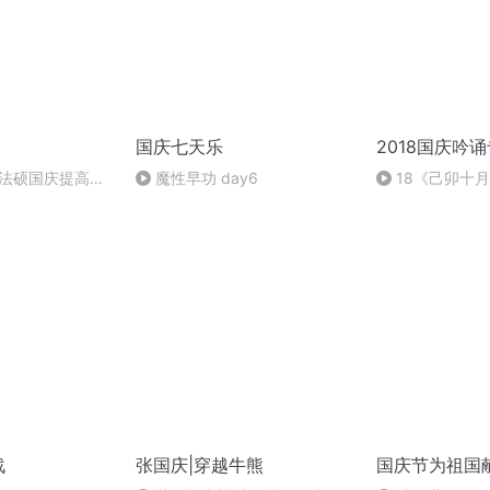
国庆七天乐
2018国庆吟
成法硕国庆提高班
魔性早功 day6
18《己卯十
2)
日罹狴犴有感而
文天祥 自由吟诵
战
张国庆|穿越牛熊
国庆节为祖国