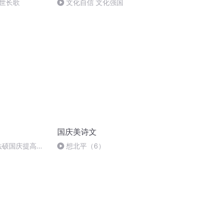
世长歌
文化自信 文化强国
国庆美诗文
成法硕国庆提高班
想北平（6）