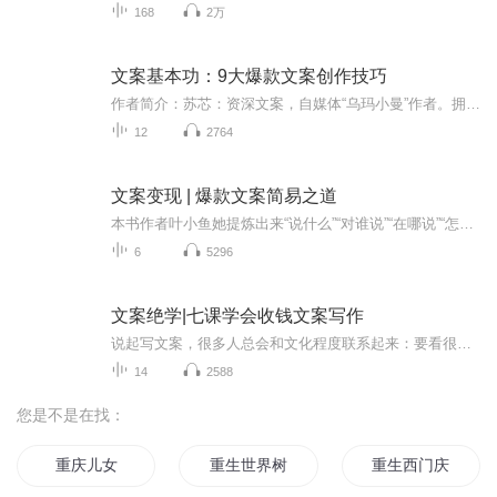
168
2万
文案基本功：9大爆款文案创作技巧
作者简介：苏芯：资深文案，自媒体“乌玛小曼”作者。拥有多年大型互联网公司文案策划、市场公关经验，服务过网易、今日头条等公司，在文案撰写、营销策划、新媒体运营等领域具有一线实战经验与独到的理论心得，擅长分享文案写作方法与技巧。数英网、知乎...
12
2764
文案变现 | 爆款文案简易之道
本书作者叶小鱼她提炼出来“说什么”“对谁说”“在哪说”“怎么说”4个写出有效文案的黄金步骤，运用这个文案思路，能解决大部分文案工作中的问题。
6
5296
文案绝学|七课学会收钱文案写作
说起写文案，很多人总会和文化程度联系起来：要看很多书，要一定的写作功底。这个误区埋没了很多潜在文案高手！ 真正好的文案不需要华丽的语言，也无需高深的创意，而是找到顾客的需求，针对需求提炼产品卖点，再用通俗易懂的文字描述出来！《文案绝学》是一套人人都能学会的销售文案写作方法，即使小学毕业，从没写过文案的人，只要照着模板，也能写出精彩的销售文案！
14
2588
您是不是在找：
重庆儿女
重生世界树
重生西门庆