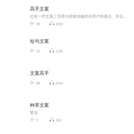
高手文案
总有一些文案三言两句就能准确抓住用户的痛点、痒点、卖点，让人莞尔，让人感同身受，乃至让人忍不住拍案叫绝。当然，能戳中人心的不只有简短，长的也有。比如，百雀羚在母亲节推出的可媲美谍战片的神广告《一九三一》。开篇两张照片，摩登女郎、口红、旗...
59
1910
短句文案
22
1135
文案高手
58
2164
种草文案
繁花
7
150