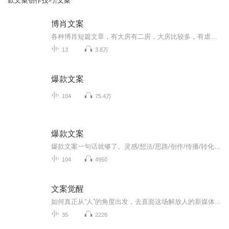
款文案创作技巧|文案
博肖文案
各种博肖短篇文章，有大房有二房，大房比较多，有虐有甜。郑重声明！所有文章都是本人原创，侵权必究！
13
3.8万
爆款文案
104
75.4万
爆款文案
爆款文案一句话就够了。灵感/想法/思路/创作/传播/转化当今社会最重要的营销就是“书名”“标题”“称号”以及“经典台词”等这些能够瞬间刺激受重心坎，并掌握对方心理活动的一句话即称为广告文案力。文案就如同销售人员的口才一样重要网络营销所造成的新...
104
4950
文案觉醒
如何真正从“人”的角度出发，去直面这场解放人的新媒体传播变革？如何面临变革中的困境和挑战？ 《文案觉醒：激活新媒体人内容创作的本能》指引新媒体行业的内容创作人系统思考新媒体内容创作的方法。 主讲文案创作方法论——内容涉及你所关心的命...
35
2226