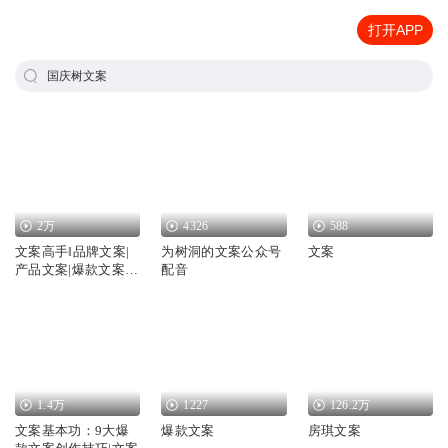
打开APP
国庆树文案
2万
4326
588
文案高手‖品牌文案|
为树洞的文案公众号
文案
产品文案|爆款文案‖
配音
写作指南
1.4万
1227
126.2万
文案基本功：9大爆
爆款文案
房琪文案