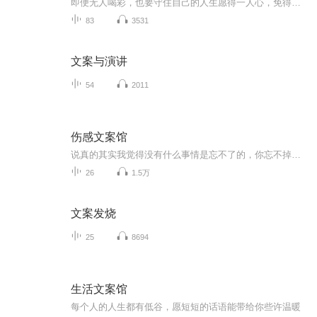
即便无人喝彩，也要守住自己的人生愿得一人心，免得老相亲o(*￣︶￣*)o
83
3531
文案与演讲
54
2011
伤感文案馆
说真的其实我觉得没有什么事情是忘不了的，你忘不掉是因为你还对ta抱有幻想，可是你又知道ta也会想你吗?别自作多情了，人家可能早就全身而退了，就留你一个人再那走不出来…
26
1.5万
文案发烧
25
8694
生活文案馆
每个人的人生都有低谷，愿短短的话语能带给你些许温暖