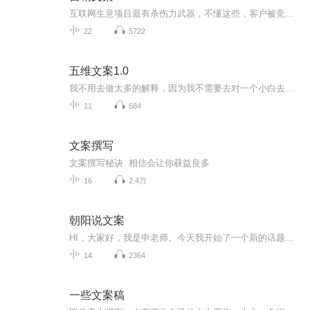
互联网生意项目最有杀伤力武器，不懂这些，客户被竞争对手抢光 很多人做生意项目不会写文案，不会设计海报，不会设计视频剧本，不会销售话术，不会写演讲稿，不会社群讲课，不会做营销型PPT。 如果不懂这些现实很残酷，残忍的告诉你，一切努力都白费。被竞争对手吊打，抢光你客户，那怎么办？怎么办？ 其实上魔文部落知识航母，给你魔力文案模板，快速搞定你的潜在客户 请加我微信13827273935带你一起体验使用魔文部落
22
5722
五维文案1.0
我不用去做太多的解释，因为我不需要去对一个小白去讲文案策划多么重要，直到你学习过我的一些免费干货而且去赚钱的时候，你自然会知道，无论如何你都要学会文案策划！我们在日常生活中，在所有的生意中，都需要文案策划。你有看过，不用文案说明的项目吗？你有看过，没有说出文字的演说吗？你有上过，不需要任何语言就能学习到的科目吗？文案无处不在，策划，就是我们生活的每个步骤。不会文案策划，到底有什么坏处？第一，你没有办法理解一些项目的思路，导致你没办法赚更多的钱，甚...
11
684
文案撰写
文案撰写秘诀 相信会让你获益良多
16
2.4万
朝阳说文案
HI，大家好，我是申老师。今天我开始了一个新的话题——自媒体文案 现在很多的企业都在通过软文进行吸粉、活动宣传，大多是微信订阅号、今日头条、或知乎等。可是有些文案的宣传效果并不好，没人看，更没人转发，到底是为什么呢？ 大家都有这样的同感 ：这篇文章我看不下去！ 比如逻辑混乱、语言苍白、缺乏故事性、排版脏乱差等等。 抛开文章本身内容不说，这样的文章语言、逻辑、排版方面在硬伤 由朝阳老师，给大家逐一解决。
14
2364
一些文案稿