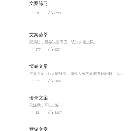
文案练习
59
8224
文案荟萃
观局️法，眼界决定高度，认知决定上限。
177
6234
情感文案
主播介绍：hi大家好呀，我是大家的新朋友轩轩啊，我出身一个书香门第，播音主持是我儿时的梦想经过努力也没辜负长辈们的期望。直到现在，也是保持对自己有声艺术的热爱和执着。我长着一张娃娃脸长相甜美，声线御姐女频是一个人们口中的逆龄中年少女，生活...
27
5007
语录文案
关注我，可以投稿
32
3.6万
营销文案