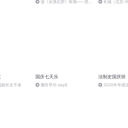
读《水滴石穿》有感——坚持
长城（北京-
到底20241209
文
国庆七天乐
法制史国庆班
 我能长生不老
魔性早功 day6
2020年华
法制史马志冰 (12