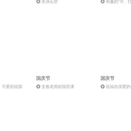
水滴石穿
有趣的“寻、
国庆节
国庆节
，可爱的祖国
支教老师的国庆课
祝福你亲爱的