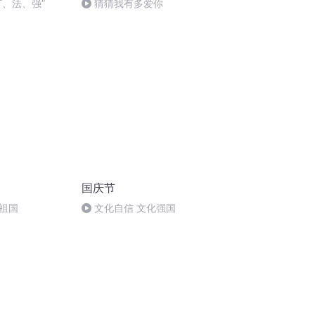
打、法、强”
猜猜我有多爱你
国庆节
祖国
文化自信 文化强国