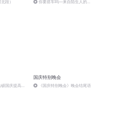
河北段）
你要搭车吗—来自陌生人的危
险
国庆特别晚会
成法硕国庆提高班
《国庆特别晚会》晚会结尾语
)