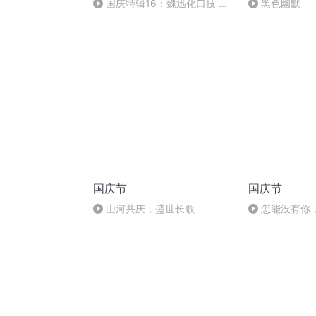
国庆特辑16：魏迅化口技 二
黑色幽默
胡 东方红+一般唱法和原生态
国庆节
国庆节
山河共庆，盛世长歌
怎能没有你