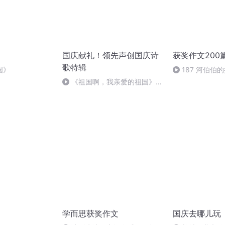
国庆献礼！领先声创国庆诗
获奖作文200
歌特辑
国》
187 河伯伯
《祖国啊，我亲爱的祖国》温
婉
学而思获奖作文
国庆去哪儿玩