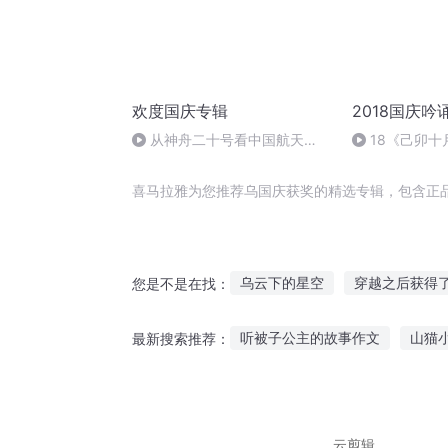
欢度国庆专辑
2018国庆吟
从神舟二十号看中国航天
18《己卯
的“隐形实力”
日罹狴犴有感而
文天祥 自由吟
喜马拉雅为您推荐乌国庆获奖的精选专辑，包含正
乌云下的星空
穿越之后获得
您是不是在找：
宅在家里就可以获得奖励
快
听被子公主的故事作文
山猫
最新搜索推荐：
妖获新生
获宝神修
庆云
鞭笞城堡故事在线听
夜听故
听那些关于110的故事
喜欢听
云剪辑