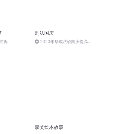
篇
刑法国庆
的控诉
2020年华成法硕国庆提高班
刑法陈 (26)
获奖绘本故事