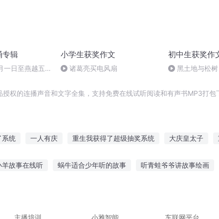
诵专辑
小学生获奖作文
初中生获奖作
十月一日至燕越五
诸葛亮买电风扇
黑土地与松树
赋》组律18首
诵
品授权的连播声音和文字全集，支持免费在线试听阅读和有声书MP3打包
了系统
一人有庆
重生我获得了超级抽奖系统
大庆皇太子
穿之重获新生
穿越之大庆帝国
重获新生
异界之乌尔的心
小羊故事在线听
蜗牛适合少年听的故事
听青蛙爷爷讲故事绘画
传奇
我能获得奖励
我获得了穿越系统
乌龙帝国
事小学生可以听吗
星球糖果故事在线听
听故事玩泥有后续
深
故事和看图书
半山音乐故事在线听
主播培训
小雅智能
车联网平台