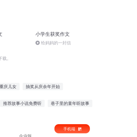
文
小学生获奖作文
给妈妈的一封信
下载。
重庆儿女
抽奖从庆余年开始
修真世界中获得王者系统
九天并获
推荐故事小说免费听
巷子里的童年听故事
夜情感故事夜听
精灵短篇故事在线听
手机端
企业版