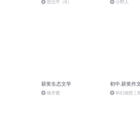
想北平（6）
小野人
获奖生态文学
初中.获奖作
狼牙蜜
科幻假想 |