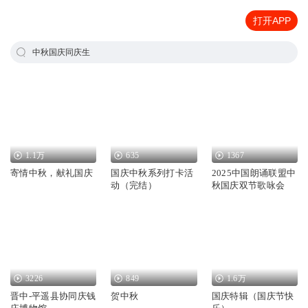
打开APP
中秋国庆同庆生
1.1万
635
1367
寄情中秋，献礼国庆
国庆中秋系列打卡活
2025中国朗诵联盟中
动（完结）
秋国庆双节歌咏会
3226
849
1.6万
晋中-平遥县协同庆钱
贺中秋
国庆特辑（国庆节快