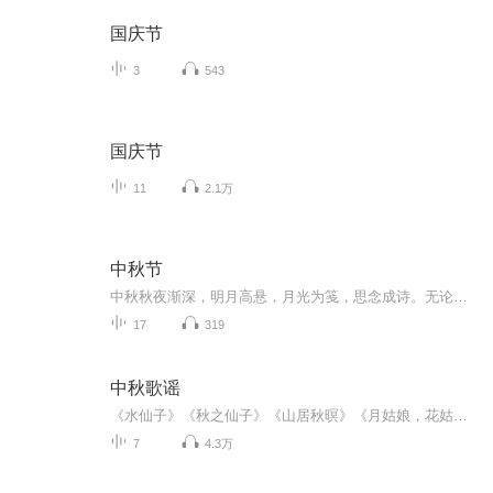
国庆节
3
543
国庆节
11
2.1万
中秋节
中秋秋夜渐深，明月高悬，月光为笺，思念成诗。无论天涯咫尺，此刻共沐清辉，团圆与守望，都化作心底最暖的灯火。
17
319
中秋歌谣
《水仙子》《秋之仙子》《山居秋暝》《月姑娘，花姑娘》《月儿圆圆》《秋风吹吹》
7
4.3万