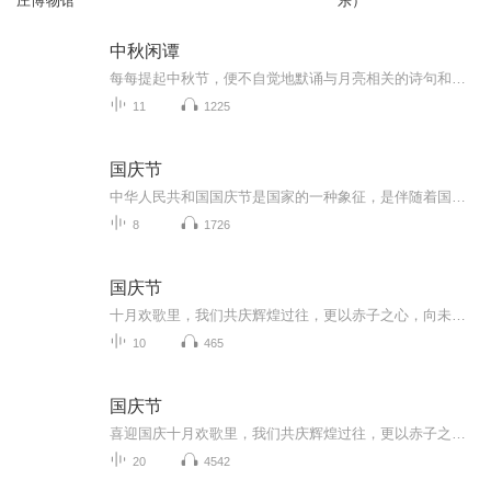
庄博物馆
乐）
中秋闲谭
每每提起中秋节，便不自觉地默诵与月亮相关的诗句和故事来，因为中秋节里还有一个与月亮相关的美丽的传说呢！ 美丽的嫦娥姑娘和可爱的小玉兔就在月亮的广寒宫里住着，特别是在中秋节这天晚上，当一轮满月悄悄的挂在天边时，在广寒宫里、美丽的嫦娥姑娘抱着可爱的小玉兔就开活动起来，当我们与家人一起围聚在丰盛的晚餐桌旁、吃着丰盛的水果和共享月饼美食、不经意间抬头仰望天上的满月时，有眼亮的小朋友就会大叫起来：”哦，天哪，我看到月亮里面的嫦娥姐姐了，她还抱着个可爱的小兔兔和大家打招呼呢“！..… 中秋的传说和故事、闲谭古今梦落花，一起嗨聊吧...
11
1225
国庆节
中华人民共和国国庆节是国家的一种象征，是伴随着国家的出现而出现的。让我们用诗歌朗诵歌颂祖国的繁荣富强，国泰民安。
8
1726
国庆节
十月欢歌里，我们共庆辉煌过往，更以赤子之心，向未来书写滚烫的誓言——这盛世，值得我们以热爱相拥。
10
465
国庆节
喜迎国庆十月欢歌里，我们共庆辉煌过往，更以赤子之心，向未来书写滚烫的誓言——这盛世，值得我们以热爱相拥。
20
4542