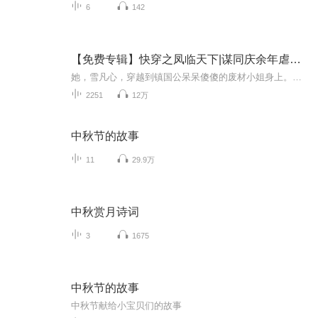
6
142
【免费专辑】快穿之凤临天下|谋同庆余年虐同墨雨云间
她，雪凡心，穿越到镇国公呆呆傻傻的废材小姐身上。当丑颜褪去，她的绝色容姿，她的万丈光芒，凤惊天下。 他，夜九觞，一身白衣，被雪凡心的血唤醒。 神秘莫测的九皇叔，够冷酷够霸道够腹黑，自从发现了一个有趣的小东西，从此开始他天上地下的漫漫追妻之...
2251
12万
中秋节的故事
11
29.9万
中秋赏月诗词
3
1675
中秋节的故事
中秋节献给小宝贝们的故事