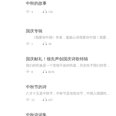
中秋的故事
4
716
国庆专辑
《我爱你中国》作者：凝嫣心语我爱你中国！我爱你春天蓬勃的秧苗；我爱你秋日金黄的硕果。我爱你中国！我爱你青松气质，我爱你红梅品格！我爱你家乡的甜蔗好像乳汁滋润着我的心窝。我爱你中国，我要把最美的歌儿献给你，我的母亲我的祖国。我爱你中国，我爱...
1
78
国庆献礼！领先声创国庆诗歌特辑
我们的民族是一个坚韧不拔的民族，历史给予我们的苦难都变成了闪着金光的勋章！我们的国家是一个龙腾虎跃的国家，那条巨龙正以不可阻挡之势崛起于神奇的东方！------------------------------------------------值此祖国70周年华诞之际，领先声创以诗歌向祖国献礼！用我们的声音、用我们的热血、用我们的灵魂诵读经典爱国篇章，歌颂我们的祖国！永远繁荣富强！
8
6076
中秋节的诗
八月十五是中秋节，中秋节是传统佳节，中国人团圆吃月饼的日子，这个节日自古就有，所以留下了不少关于中秋节的诗
12
437
中秋诗词集