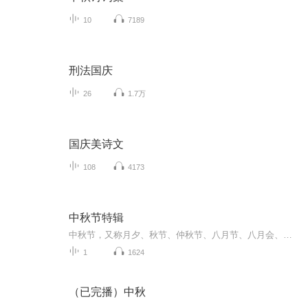
10
7189
刑法国庆
26
1.7万
国庆美诗文
108
4173
中秋节特辑
中秋节，又称月夕、秋节、仲秋节、八月节、八月会、追月节、玩月节、拜月节、女儿节或团圆节，是流行于中国众多民族与汉字文化圈诸国的传统文化节日，时在农历八月十五；因其恰值三秋之半，故名，也有些地方将中秋节定在八月十六。[1-2] 中秋节始于唐朝...
1
1624
（已完播）中秋