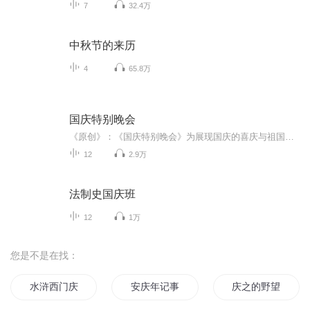
7
32.4万
中秋节的来历
4
65.8万
国庆特别晚会
《原创》：《国庆特别晚会》为展现国庆的喜庆与祖国的深情我将以具体的场景切入从清晨升旗的庄严到街头巷尾的欢庆到历史与当下的交融，用优美的笔触传递对祖国的热爱与自豪！用诗歌和情感美文形式，歌颂祖国的繁荣富强，祝人民幸福安康！
12
2.9万
法制史国庆班
12
1万
您是不是在找：
水浒西门庆
安庆年记事
庆之的野望