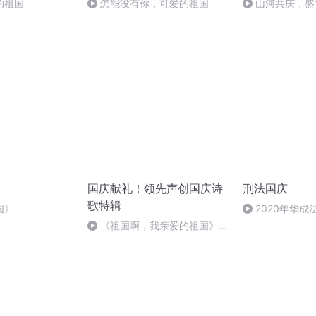
的祖国
怎能没有你，可爱的祖国
山河共庆，盛
国庆献礼！领先声创国庆诗
刑法国庆
歌特辑
国》
2020年华
刑法陈 (26)
《祖国啊，我亲爱的祖国》温
婉