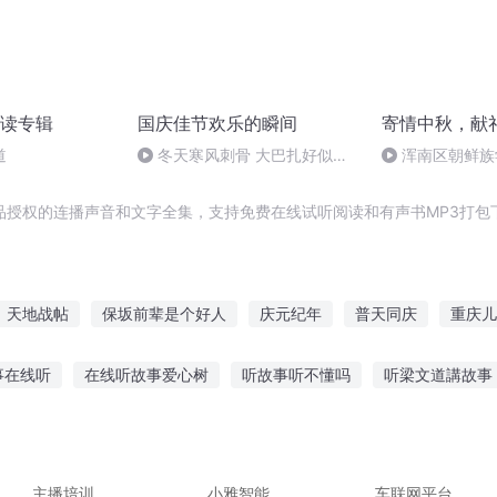
读专辑
国庆佳节欢乐的瞬间
寄情中秋，献
道
冬天寒风刺骨 大巴扎好似温
浑南区朝鲜族
暖的春天
多永
品授权的连播声音和文字全集，支持免费在线试听阅读和有声书MP3打包
天地战帖
保坂前辈是个好人
庆元纪年
普天同庆
重庆儿
庆
庆余年之长歌行
一人有庆
重生西门庆
大庆皇太子
事在线听
在线听故事爱心树
听故事听不懂吗
听梁文道講故事
传
勇者传说之英雄帖
前听恐龙故事系列
整夜听故事好吗知乎
听故事不能呈现画面
和老虎的故事
主播培训
小雅智能
车联网平台