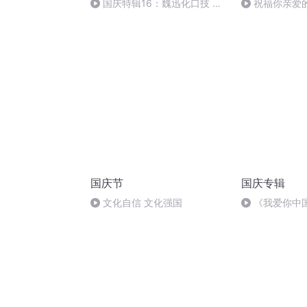
国庆特辑16：魏迅化口技 二
祝福你亲爱
胡 东方红+一般唱法和原生态
国庆节
国庆专辑
文化自信 文化强国
《我爱你中