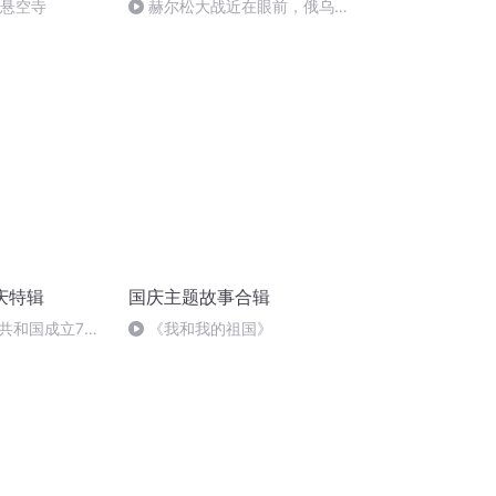
倒悬空寺
赫尔松大战近在眼前，俄乌冲
突的关键之战，将会如何发展？
庆特辑
国庆主题故事合辑
共和国成立73
《我和我的祖国》
场举行升国旗仪式