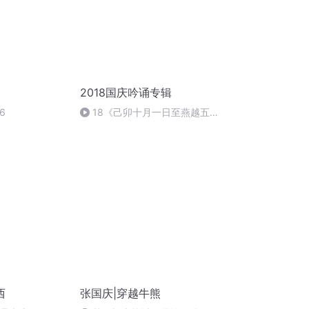
2018国庆吟诵专辑
6
18《己卯十月一日至燕越五
日罹狴犴有感而赋》组律18首
文天祥 自由吟诵
西
张国庆|穿越牛熊