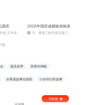
礼国庆
2020年国庆成都旅游旅游
学校 五年级 孙
15、乘厦门航空返回厦门
下载。
女
嘉庆皇帝
异界封神帖
大庆第一恶
安庆年记事
水果屋故事在线听
小伙伴们听故事
在学校听的小故事
大熊讲故事在线听
手机端
企业版