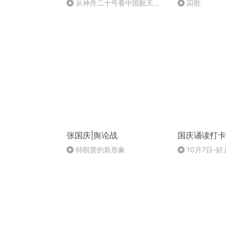
从神舟二十号看中国航天
囚歌
的“隐形实力”
张国庆|舆论战
国庆诵读打卡
特朗普的新形象
10月7日-好