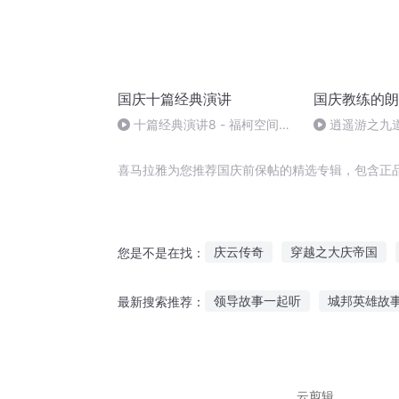
国庆十篇经典演讲
国庆教练的朗
十篇经典演讲8 - 福柯空间回
逍遥游之九
归异托邦演讲
喜马拉雅为您推荐国庆前保帖的精选专辑，包含正
庆云传奇
穿越之大庆帝国
您是不是在找：
重生之西门庆
异能重生西门
领导故事一起听
城邦英雄故
最新搜索推荐：
黑帖远古之魔修
永庆升平前
听故事的人轰轰烈烈
儿童睡
听丫头讲故事的说说
听兔子
云剪辑