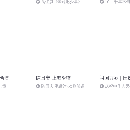
岳钲淇《奔跑吧少年》
10、千年不
合集
陈国庆-上海滑稽
祖国万岁｜国
儿童
陈国庆 毛猛达-欢歌笑语
庆祝中华人民
周年 天安门广