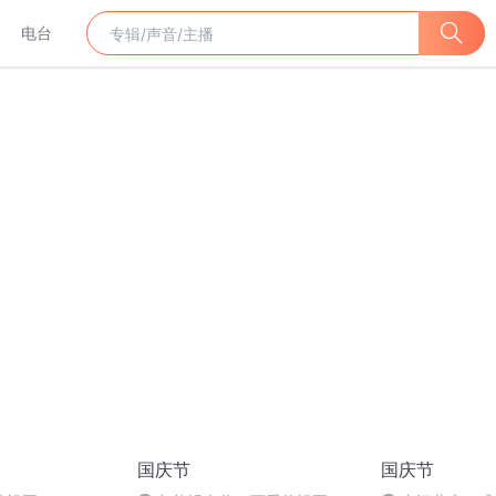
电台
国庆节
国庆节