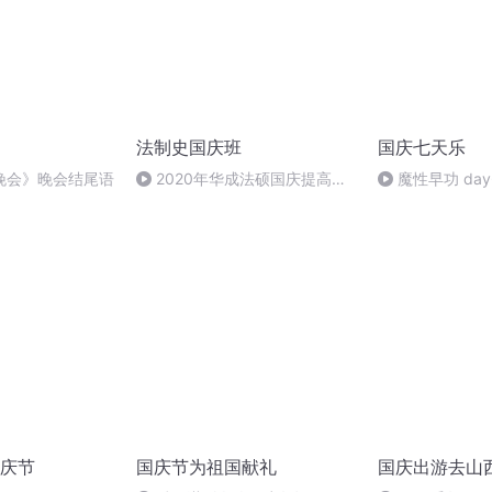
法制史国庆班
国庆七天乐
晚会》晚会结尾语
2020年华成法硕国庆提高班
魔性早功 day
法制史马志冰 (12)
庆节
国庆节为祖国献礼
国庆出游去山