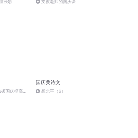
世长歌
支教老师的国庆课
国庆美诗文
成法硕国庆提高班
想北平（6）