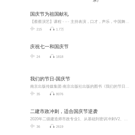
乐）
国庆节为祖国献礼
【蔡蔡演艺】课程﹣-﹣主持表演，口才，声乐，中国舞，民族舞。独特的小舞台，专业的录音棚，每一位同学都能成为优秀的小明星。独特的教学模式，轻松上课，快乐学习！知名主持人，舞蹈家，高级教师任职授课！江南总校：河沟街42号三楼 18545856430江北分校...
215
1.7万
庆祝七一和国庆节
24
1818
我们的节日-国庆节
南京出版传媒集团·南京出版社出版的图书《我们的节日》通过对中国节日文化和节日意义进行深度的挖掘，面向青少年群体构建独具特色的栏目内容，以此丰富春节、元宵节、清明节、端午节、七夕节、中秋节、重阳节等传统节日；六一节、教师节、国庆节等新兴节日的文化内涵和表现形式。促进青少年形成新的节日习俗，提升节日仪式感、认同感。音频作品由金陵朗读者联盟志愿者朗诵，南京音像出版社、金陵图书馆联合制作。
35
8076
二建市政冲刺，适合国庆节逆袭
2020年二级建造师市政专业1、从基础到密训冲刺V2、从精华课程到超压密押V3、0基础同步更新v4、持续更新到2020年考试V5、只要你跟着学让你一次稳拿证V6、渠道超压压题，超压三页纸等独家绝密压题!
36
2619