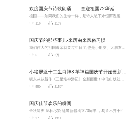
欢度国庆节诗歌朗诵——喜迎祖国72华诞
祖国——如同我们的生命一样，是诗人笔下永恒而温暖的主题。在祖国72周年华诞来临之际，特创建这个诗歌朗诵专辑，诵读经典爱国篇章，和大家一起歌颂祖国，向国庆的献礼！祝愿伟大的祖国繁荣富强，祝愿大家国庆节快乐，度过平安快乐的黄金周假期！
116
11万
国庆节的那些事儿-来历由来风俗习惯
我们伟大的祖国母亲就要过生日了,也是小朋友、大朋友们最喜欢的“国庆小长假”或说“黄金周”还有说”国庆7天乐”的，说法真是不一而足。那么“国庆节”是怎么来的？自古以来国庆节怎么庆贺？新中国国庆节的来历，以及新中国国庆节的庆贺方式又有哪些呢？ ...
6
2万
小猪屏蓬十二生肖神8 羊神篇国庆节开始更新啦！
晓东叔叔新作《三星堆神游记》全新面世！中信出版社出版！京东当当淘宝均有售！点蓝色字收听——《小猪屏蓬爆笑日记2024》《小猪屏蓬爆笑日记2》《小猪屏蓬爆笑日记1》让你笑得喘不上气！《我进故宫当富翁——小猪屏蓬故宫财商笔记》教你成为大富翁！《小...
550
315万
国庆佳节欢乐的瞬间
金秋送爽 层林尽染 适逢新疆成立70周年 ，乌鲁木齐于2025年9月23日迎来党中央和习大大带领的慰问团。新疆各族群众欢欣鼓舞，热烈欢迎。
27
1311