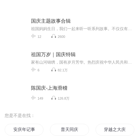
国庆主题故事合辑
祖国妈妈生日，我们一起来听一听系列故事。不仅仅有《我的祖国》，还有红军故事，也有关于战争的故事，让大家体会到和平年代的不易。
12
2600
祖国万岁｜国庆特辑
家有山河锦绣，国有岁月芳华。热烈庆祝中华人民共和国成立73周年！
6
82.1万
陈国庆-上海滑稽
149
126.8万
您是不是在找：
安庆年记事
普天同庆
穿越之大庆帝国