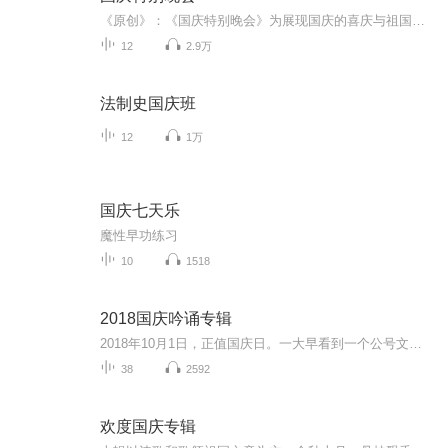
《原创》：《国庆特别晚会》为展现国庆的喜庆与祖国的深情我将以具体的场景切入从清晨升旗的庄严到街头巷尾的欢庆到历史与当下的交融，用优美的笔触传递对祖国的热爱与自豪！用诗歌和情感美文形式，歌颂祖国的繁荣富强，祝人民幸福安康！
12
2.9万
法制史国庆班
12
1万
国庆七天乐
魔性早功练习
10
1518
2018国庆吟诵专辑
2018年10月1日，正值国庆日。一大早看到一个公号文章，正是文天祥的《己卯十月一日至燕越五日罹狴犴有感而赋》。当然，彼十一非当今的十一。不过数字的巧合还是让人感触，今天拿来读一读，体味一番历史英杰的民族情怀，恰也当时。 根据诗题来看，这组诗是写于十月一日至十月五日之间，是文天祥被俘之后所作，这些诗作不仅有凛凛正气，更也能看的到他百端交集的复杂情感。另一首于右任先生的《望大陆》，微信公号有称《望乡》，一句“山之上国之殇”荡气回肠，一并兴起拿来读了一读。仓促间多有瑕疵...
38
2592
欢度国庆专辑