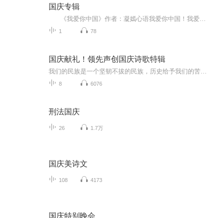
国庆专辑
《我爱你中国》作者：凝嫣心语我爱你中国！我爱你春天蓬勃的秧苗；我爱你秋日金黄的硕果。我爱你中国！我爱你青松气质，我爱你红梅品格！我爱你家乡的甜蔗好像乳汁滋润着我的心窝。我爱你中国，我要把最美的歌儿献给你，我的母亲我的祖国。我爱你中国，我爱...
1
78
国庆献礼！领先声创国庆诗歌特辑
我们的民族是一个坚韧不拔的民族，历史给予我们的苦难都变成了闪着金光的勋章！我们的国家是一个龙腾虎跃的国家，那条巨龙正以不可阻挡之势崛起于神奇的东方！------------------------------------------------值此祖国70周年华诞之际，领先声创以诗歌向祖国献礼！用我们的声音、用我们的热血、用我们的灵魂诵读经典爱国篇章，歌颂我们的祖国！永远繁荣富强！
8
6076
刑法国庆
26
1.7万
国庆美诗文
108
4173
国庆特别晚会