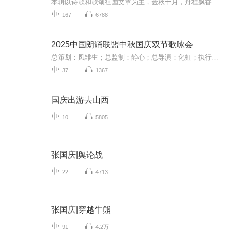
本辑以诗歌和歌颂祖国文章为主，金秋十月，丹桂飘香，在这个充满丰收喜悦的季节里，我们满怀激动和自豪，迎来了中华人民共和国76周年华诞。这不仅是一个庄重的纪念日，更是全体中华儿女共同欢庆的盛大的节日，承载着深厚的民族情感和历史意义.
167
6788
2025中国朗诵联盟中秋国庆双节歌咏会
总策划：凤雏生；总监制：静心；总导演：化虹；执行总监：莺子；执行导演：橙夏；主持人：静心、化虹、橙夏
37
1367
国庆出游去山西
10
5805
张国庆|舆论战
22
4713
张国庆|穿越牛熊
91
4.2万