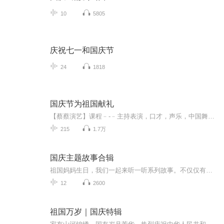
10
5805
庆祝七一和国庆节
24
1818
国庆节为祖国献礼
【蔡蔡演艺】课程﹣-﹣主持表演，口才，声乐，中国舞，民族舞。独特的小舞台，专业的录音棚，每一位同学都能成为优秀的小明星。独特的教学模式，轻松上课，快乐学习！知名主持人，舞蹈家，高级教师任职授课！江南总校：河沟街42号三楼 18545856430江北分校...
215
1.7万
国庆主题故事合辑
祖国妈妈生日，我们一起来听一听系列故事。不仅仅有《我的祖国》，还有红军故事，也有关于战争的故事，让大家体会到和平年代的不易。
12
2600
祖国万岁｜国庆特辑