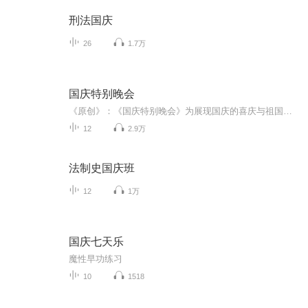
刑法国庆
26
1.7万
国庆特别晚会
《原创》：《国庆特别晚会》为展现国庆的喜庆与祖国的深情我将以具体的场景切入从清晨升旗的庄严到街头巷尾的欢庆到历史与当下的交融，用优美的笔触传递对祖国的热爱与自豪！用诗歌和情感美文形式，歌颂祖国的繁荣富强，祝人民幸福安康！
12
2.9万
法制史国庆班
12
1万
国庆七天乐
魔性早功练习
10
1518