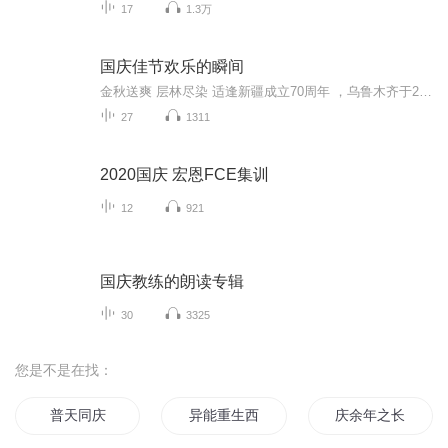
17
1.3万
国庆佳节欢乐的瞬间
金秋送爽 层林尽染 适逢新疆成立70周年 ，乌鲁木齐于2025年9月23日迎来党中央和习大大带领的慰问团。新疆各族群众欢欣鼓舞，热烈欢迎。
27
1311
2020国庆 宏恩FCE集训
12
921
国庆教练的朗读专辑
30
3325
您是不是在找：
普天同庆
异能重生西门庆
庆余年之长歌行