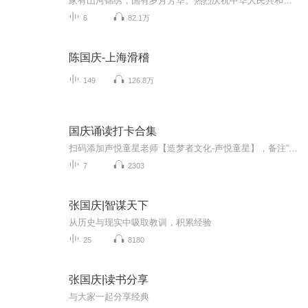
家有山河锦绣，国有岁月芳华。热烈庆祝中华人民共和国成立73周年！
6
82.1万
陈国庆-上海滑稽
149
126.8万
国庆诵读打卡合集
扫码添加声悦童星老师【造梦者文化-声悦童星】，备注“诵读打卡”报名，已添加好友的，直接发送“诵读打卡”报名，报名成功后进入社群。
7
2303
张国庆|智谋天下
从历史与现实中吸取教训，积累经验
25
8180
张国庆|读书分享
与大家一起分享经典