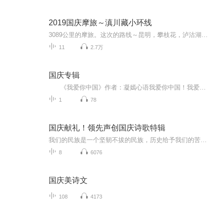
2019国庆摩旅～滇川藏小环线
3089公里的摩旅。这次的路线～昆明，攀枝花，泸沽湖，香格里拉，乡城，理塘，芒康，德钦，丙中洛，大理，昆明。
11
2.7万
国庆专辑
《我爱你中国》作者：凝嫣心语我爱你中国！我爱你春天蓬勃的秧苗；我爱你秋日金黄的硕果。我爱你中国！我爱你青松气质，我爱你红梅品格！我爱你家乡的甜蔗好像乳汁滋润着我的心窝。我爱你中国，我要把最美的歌儿献给你，我的母亲我的祖国。我爱你中国，我爱...
1
78
国庆献礼！领先声创国庆诗歌特辑
我们的民族是一个坚韧不拔的民族，历史给予我们的苦难都变成了闪着金光的勋章！我们的国家是一个龙腾虎跃的国家，那条巨龙正以不可阻挡之势崛起于神奇的东方！------------------------------------------------值此祖国70周年华诞之际，领先声创以诗歌向祖国献礼！用我们的声音、用我们的热血、用我们的灵魂诵读经典爱国篇章，歌颂我们的祖国！永远繁荣富强！
8
6076
国庆美诗文
108
4173