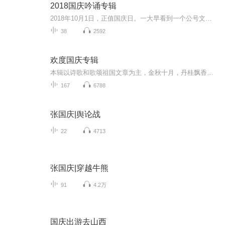
2018国庆吟诵专辑
2018年10月1日，正值国庆日。一大早看到一个公号文章，正是文天祥的《己卯十月一日至燕越五日罹狴犴有感而赋》。当然，彼十一非当今的十一。不过数字的巧合还是让人感触，今天拿来读一读，体味一番历史英杰的民族情怀，恰也当时。 根据诗题来看，这组诗是写于十月一日至十月五日之间，是文天祥被俘之后所作，这些诗作不仅有凛凛正气，更也能看的到他百端交集的复杂情感。另一首于右任先生的《望大陆》，微信公号有称《望乡》，一句“山之上国之殇”荡气回肠，一并兴起拿来读了一读。仓促间多有瑕疵...
38
2592
欢度国庆专辑
本辑以诗歌和歌颂祖国文章为主，金秋十月，丹桂飘香，在这个充满丰收喜悦的季节里，我们满怀激动和自豪，迎来了中华人民共和国76周年华诞。这不仅是一个庄重的纪念日，更是全体中华儿女共同欢庆的盛大的节日，承载着深厚的民族情感和历史意义.
167
6788
张国庆|舆论战
22
4713
张国庆|穿越牛熊
91
4.2万
国庆出游去山西