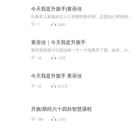
今天我是升旗手|黄蓓佳
出身军人家庭的主人公肖晓性格开朗，总是热心帮助他人，深得同学和老师信任。他一直有一个愿望：做一次学校的升旗手。这天，他在商店捡到了一个装满现金的公文包！先后成功摆脱想要把包据为己有的商店老板和抢匪后，他把钱交给了警察，归还了失主。因拾金...
7
1200
黄蓓佳｜今天我是升旗手
我书里的孩子们就这样一个一个地离开了我，金铃、小芽、单明明……他们的姿态是同样的：我手一松，他们就像鸟儿一样扑棱棱地飞起来，眨眼间不见了踪影。现在，我写了一个怀着英雄梦想的孩子肖晓，我不准备写他的普通，只打算写他的优秀，他的敢作敢为、热情浪漫和奇想迭出。——黄蓓佳
16
1.9万
今天我是升旗手 黄蓓佳
16
21.1万
升旗/易经六十四卦智慧课程
398
1.4万