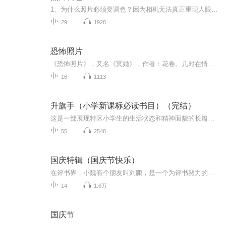
1、为什么照片必须要调色？因为相机无法真正重现人眼所见，或心中所见，或我们真正想要的表达。2、调色有多少种方法？很多，并不简单，必须要有耐心和毅力，还必须要有聪明才智和专注精神，才能学会。
29
1928
恐怖照片
《恐怖照片》，又名《冥婚》，作者：花卷。几对在情网上认识的恋人，被一张神秘而骇人的冥婚照片引到贵州一个偏僻的小镇上，每次或者回来的却只有一人。失踪的人从此渺无踪影，回来的人却似傻如狂，而那个小镇却仿佛从未存在。142857，这个右边中到底有何玄机？推着空婴儿车的老婆婆是人是鬼？冥冥之中，谁谁在操控人的脆弱灵魂？
16
1113
升旗手（小学新课标必读书目）（完结）
这是一部展现特区小学生的生活状态和精神面貌的长篇原创儿童文学。 主人公唐小鹿跟着妈妈从乡下来到深圳，在新学校庄严隆重的升旗仪式上，他默默许下心愿——要当一次升旗手。新集体中磕磕绊绊，父母感情的疏离，让唐小鹿倍感孤独。他积极表现，希望通过努...
55
2548
国庆特辑（国庆节快乐）
在评书界，小魏有个朋友叫刘鹏，是一个为评书努力的小伙子。在2021年国庆期间，他想弄个特辑，便烦劳我给他录个爱国题材的评书小段儿。这种事情，不是特殊情况，小魏一般不会拒绝，也就给其录了一个《鲁迅踢鬼》，等他传完，我再传到我的专辑里。另外，小...
14
1.6万
国庆节