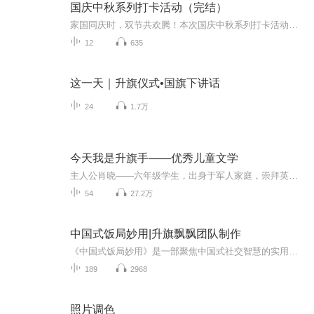
国庆中秋系列打卡活动（完结）
家国同庆时，双节共欢腾！本次国庆中秋系列打卡活动，邀你每日解锁多元演播精彩：以诗歌为笔，歌颂祖国山河壮阔与时代华章；清晨用温暖早安问候开启元气一天，深夜以温柔晚安声语卸下疲惫；更有风趣幽默的单口相声逗趣生活，经典耐品的评书细说古今故事。...
12
635
这一天｜升旗仪式•国旗下讲话
24
1.7万
今天我是升旗手——优秀儿童文学
主人公肖晓——六年级学生，出身于军人家庭，崇拜英雄，精力充沛，奇想迭出，品学兼优。他心中有一个愿望:当学校的升旗手，为此他不断地努力着……小说曾获第八届江苏优秀图书奖特别奖，第八届中宣部精神文明建设"五个一工程"奖，第五届全国优秀少儿图书奖，第十届冰心儿童图书奖。
54
27.2万
中国式饭局妙用|升旗飘飘团队制作
《中国式饭局妙用》是一部聚焦中国式社交智慧的实用指南，通过饭局这一独特场景，系统讲解如何在人情社会中游刃有余地处理人际关系、达成目标、积累人脉与资源。全书内容分为多个模块，涵盖：邀约技巧：如何百邀百到，让人无法拒绝；宴请艺术：不同对象（...
189
2968
照片调色