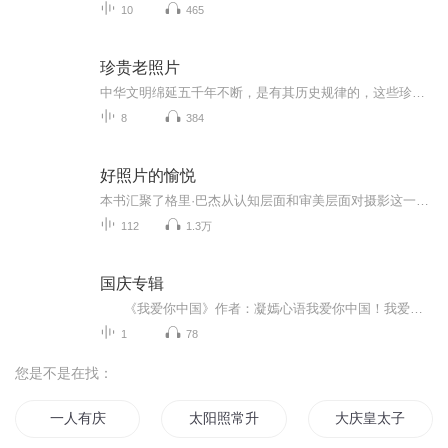
10
465
珍贵老照片
中华文明绵延五千年不断，是有其历史规律的，这些珍贵的老照片或许能豹窥一斑吧
8
384
好照片的愉悦
本书汇聚了格里·巴杰从认知层面和审美层面对摄影这一领域所作的一次深入探索。在这卷新的摄影研究文集中，他立足于近三十年关于摄影的写作和思考成果，深入浅出地学术技巧和智慧，阐述了数十位摄影家及其作品的意义。
112
1.3万
国庆专辑
《我爱你中国》作者：凝嫣心语我爱你中国！我爱你春天蓬勃的秧苗；我爱你秋日金黄的硕果。我爱你中国！我爱你青松气质，我爱你红梅品格！我爱你家乡的甜蔗好像乳汁滋润着我的心窝。我爱你中国，我要把最美的歌儿献给你，我的母亲我的祖国。我爱你中国，我爱...
1
78
您是不是在找：
一人有庆
太阳照常升起
大庆皇太子