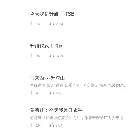
今天我是升旗手-TSB
16
7924
升旗仪式主持词
26
3459
马来西亚-升旗山
票价详情 暂无 适宜 四季皆宜 电话 暂无 简介 亲爱的游客朋友，很荣幸可以为您讲解，现在您来到的地方就是升旗山。升旗山，也称槟榔山，位于槟城中部偏北，由于昔日英国高官多居住于此，山下士兵利用旗语传递重要讯息，因此得名。升旗山山高八百三十公尺，...
4
186
黄蓓佳：今天我是升旗手
这是继《我要做好孩子》之后，作者奉献给广大少年朋友的又一部优秀长篇儿童小说。
16
7.6万