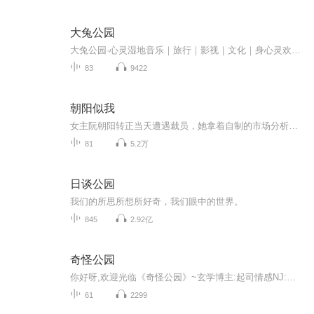
大兔公园
大兔公园·心灵湿地音乐｜旅行｜影视｜文化｜身心灵欢迎来到自由呼吸的第三空间
83
9422
朝阳似我
女主阮朝阳转正当天遭遇裁员，她拿着自制的市场分析报告大胆向顶尖咨询公司麦克斯韦的合伙人程淮舟“叫板”，意外获得入职机会。入职后她面对上司高压、同事排挤、客户刁难等诸多困境，凭借韧性熬夜改方案、跑市场查数据，成功将棘手项目做成爆款，从职场...
81
5.2万
日谈公园
我们的所思所想所好奇，我们眼中的世界。
845
2.92亿
奇怪公园
你好呀,欢迎光临《奇怪公园》~玄学博主:起司情感NJ:妙想组合分享世界未解之谜，关于外星人、关于时间穿越、关于一些奇幻色彩之旅的有趣故事~超级感谢你的支持•͈ᴗ⁃͈ ~
61
2299