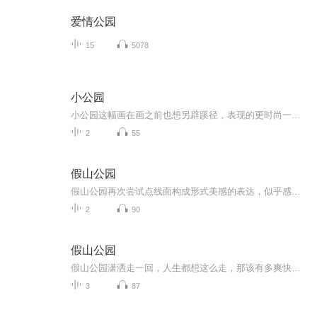
爱情公园
15
5078
小公园
小公园这幅画在画之前也想另辟蹊径，表现的更时尚一些，所以在表现手法上有所不同，同时也在强调疏密与虚实关系。绘画表现最好的是不露痕迹的表现，这样才显得高大上，其水平非同一般，想学其绘画的表现技巧都找不到门路在哪里。你没有他那种感受就是没有...
2
55
假山公园
假山公园再次尝试点线面构成形式美感的表达，似乎感觉更具有绘画感，有绘画的艺术性，有笔墨的味道，浓郁芳香，展现的淋漓尽致，好个痛快的表现与过程。在布局上，稀疏单调的处理技巧贯穿始终，如何在简单中启迪人们想象，又在密集中加以丰富理解，从而使...
2
90
假山公园
假山公园潇洒走一回，人生都想这么走，那该有多爽快啊。在水墨画创作上，又能潇洒且又能展示作品的艺术魅力，体验在舞台上独舞的感觉岂不是很惬意吗？放开自己，任其性情舞文弄墨，在恰到好处之时偃旗息鼓，收的住稳稳妥妥的落下画笔，一幅有张有弛富有节...
3
87