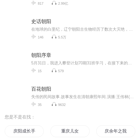
817
2.99亿
史话朝阳
在地球的白垩纪，辽宁朝阳古生物经历了数次大灭绝，形成了世界级的化石宝库，并以被子植物化石和鸟化石为经典特征，就此显示这里是世界上第一朵花绽开的地方、第一只鸟飞起的地方。在三皇五帝时代，朝阳先民就创造了发达的龙文化、玉文化、宗教文化和礼制文化，牛河梁红山文化遗址再现了当时红山古国的发展盛况，也把中华民族有考古依据的文明史向前推进了1500年。从商周到清末的历朝历代，朝阳先民见证了中华民族诸多的重大历史事件，涌现了众多的重要历史人物，在中华民族的历史上写下了灿...
146
5.5万
朝阳序章
5月31日，我进入攀登计划70期31班学习，在接下来的日子里，我每天都进行着有声书，自己那些鸡零狗碎的往事的更新。。。直到有一天，我的练嘴书被下架了。。。我开始了有声剪辑训练营学习，我开始了制作AI书，就在快毕业的时候，我才发现，有声行业，你得有...
15
579
百花朝阳
失传的民间故事.故事发生在清朝康熙年间.演播:王传林(王传霖)
35
9632
您是不是在找：
庆阳成长手札
重庆儿女
庆余年之我叫王启