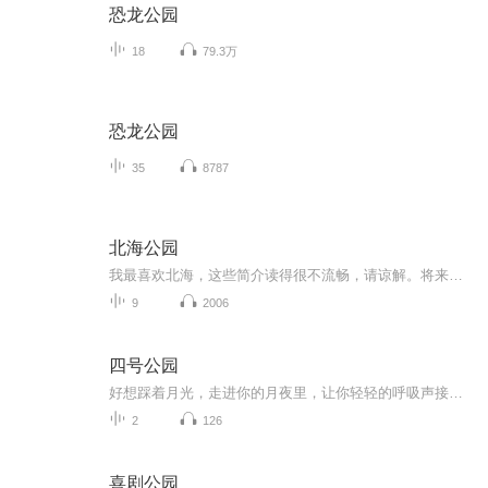
恐龙公园
18
79.3万
恐龙公园
35
8787
北海公园
我最喜欢北海，这些简介读得很不流畅，请谅解。将来有时间的时候，一定重新做一遍
9
2006
四号公园
好想踩着月光，走进你的月夜里，让你轻轻的呼吸声接我走进你的梦。多少个夜晚，望着星空就会想起你。四号公园的故事不知是起点还是终点，等你的我盼望着期待着......
2
126
喜剧公园