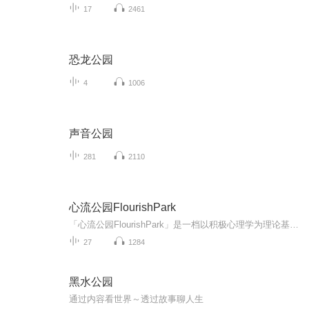
17
2461
恐龙公园
4
1006
声音公园
281
2110
心流公园FlourishPark
「心流公园FlourishPark」是一档以积极心理学为理论基础，结合MBTI性格类型测试与西方玄学工具人类图的视频播客节目。由MBTI国际认证施测师、职场生存教练Clare小克姐姐和内容策划及节目制作人、人类图解读师车厘子�主理。我们用轻松的方式探索自我，用真...
27
1284
黑水公园
通过内容看世界～透过故事聊人生