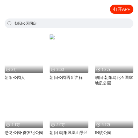
打开APP
朝阳公园国庆
3万
2932
1.3万
朝阳公园人
朝阳公园语音讲解
朝阳-朝阳鸟化石国家
地质公园
4.1万
5.9万
6.4万
恐龙公园•侏罗纪公园
朝阳-朝阳凤凰山景区
IN核公园