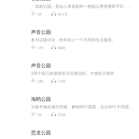
「喜剧公园」是仙人掌喜剧的一档脱口秀类播客节目，每期会有脱口秀演员和嘉宾一起聊聊各种故事经历，和自己的想法，通过他们的视角来与你分享这个世界。
28
93.1万
声音公园
参与话题讨论，给年轻人一个不同的生活视觉。
170
6400
声音公园
100个自己的朋友听过后都说好，才放给大家听
240
7.4万
海鸥公园
10多年独自旅行经验，解锁60个国家，去过40个不同国家的动物园，也集齐了全世界所有迪士尼乐园！本频道主要讲我在旅途中深入当地的旅行体验，遇到有趣的人和事，还有来自全世界各个角落的现场音，可能还会偶尔讲些没什么用的冷热小知识……让我们一起，第...
23
2734
恐龙公园