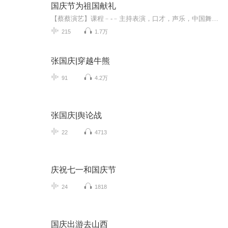
国庆节为祖国献礼
【蔡蔡演艺】课程﹣-﹣主持表演，口才，声乐，中国舞，民族舞。独特的小舞台，专业的录音棚，每一位同学都能成为优秀的小明星。独特的教学模式，轻松上课，快乐学习！知名主持人，舞蹈家，高级教师任职授课！江南总校：河沟街42号三楼 18545856430江北分校...
215
1.7万
张国庆|穿越牛熊
91
4.2万
张国庆|舆论战
22
4713
庆祝七一和国庆节
24
1818
国庆出游去山西