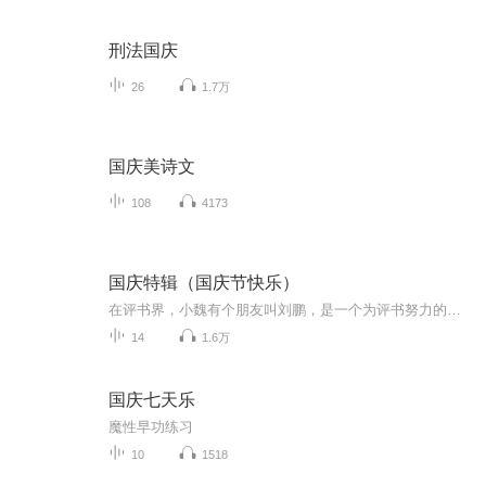
刑法国庆
26
1.7万
国庆美诗文
108
4173
国庆特辑（国庆节快乐）
在评书界，小魏有个朋友叫刘鹏，是一个为评书努力的小伙子。在2021年国庆期间，他想弄个特辑，便烦劳我给他录个爱国题材的评书小段儿。这种事情，不是特殊情况，小魏一般不会拒绝，也就给其录了一个《鲁迅踢鬼》，等他传完，我再传到我的专辑里。另外，小...
14
1.6万
国庆七天乐
魔性早功练习
10
1518