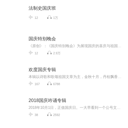
法制史国庆班
12
1万
国庆特别晚会
《原创》：《国庆特别晚会》为展现国庆的喜庆与祖国的深情我将以具体的场景切入从清晨升旗的庄严到街头巷尾的欢庆到历史与当下的交融，用优美的笔触传递对祖国的热爱与自豪！用诗歌和情感美文形式，歌颂祖国的繁荣富强，祝人民幸福安康！
12
2.9万
欢度国庆专辑
本辑以诗歌和歌颂祖国文章为主，金秋十月，丹桂飘香，在这个充满丰收喜悦的季节里，我们满怀激动和自豪，迎来了中华人民共和国76周年华诞。这不仅是一个庄重的纪念日，更是全体中华儿女共同欢庆的盛大的节日，承载着深厚的民族情感和历史意义.
167
6788
2018国庆吟诵专辑
2018年10月1日，正值国庆日。一大早看到一个公号文章，正是文天祥的《己卯十月一日至燕越五日罹狴犴有感而赋》。当然，彼十一非当今的十一。不过数字的巧合还是让人感触，今天拿来读一读，体味一番历史英杰的民族情怀，恰也当时。 根据诗题来看，这组诗是写于十月一日至十月五日之间，是文天祥被俘之后所作，这些诗作不仅有凛凛正气，更也能看的到他百端交集的复杂情感。另一首于右任先生的《望大陆》，微信公号有称《望乡》，一句“山之上国之殇”荡气回肠，一并兴起拿来读了一读。仓促间多有瑕疵...
38
2592