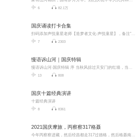
6
82.1万
国庆诵读打卡合集
扫码添加声悦童星老师【造梦者文化-声悦童星】，备注“诵读打卡”报名，已添加好友的，直接发送“诵读打卡”报名，报名成功后进入社群。
7
2303
慢语诉山河｜国庆特辑
慢语诉山河·国庆特辑 序 当秋风掠过天安门的红墙，当桂香漫过万里长江的碧波，我总愿慢下脚步，以声为笔，轻轻描摹这山河的模样。 不必追赶喧嚣的潮，也无需堆砌华丽的词——这一辑里，每一段朗诵都是心底的低语：是对着塞北草原的星子说“国泰”，是向着...
13
808
国庆十篇经典演讲
十篇经典演讲
8
8361
2021国庆摩旅，丙察察317格聂
今年丙察察进藏，然后经昌都走317过德格，然后格聂南线，最后沙溪古镇收尾。