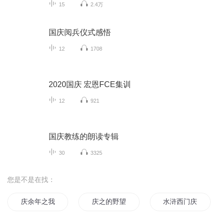
15
2.4万
国庆阅兵仪式感悟
12
1708
2020国庆 宏恩FCE集训
12
921
国庆教练的朗读专辑
30
3325
您是不是在找：
庆余年之我叫王启年
庆之的野望
水浒西门庆