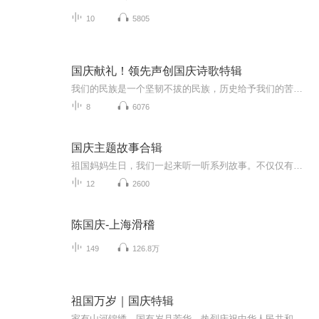
10
5805
国庆献礼！领先声创国庆诗歌特辑
我们的民族是一个坚韧不拔的民族，历史给予我们的苦难都变成了闪着金光的勋章！我们的国家是一个龙腾虎跃的国家，那条巨龙正以不可阻挡之势崛起于神奇的东方！------------------------------------------------值此祖国70周年华诞之际，领先声创以诗歌向祖国献礼！用我们的声音、用我们的热血、用我们的灵魂诵读经典爱国篇章，歌颂我们的祖国！永远繁荣富强！
8
6076
国庆主题故事合辑
祖国妈妈生日，我们一起来听一听系列故事。不仅仅有《我的祖国》，还有红军故事，也有关于战争的故事，让大家体会到和平年代的不易。
12
2600
陈国庆-上海滑稽
149
126.8万
祖国万岁｜国庆特辑
家有山河锦绣，国有岁月芳华。热烈庆祝中华人民共和国成立73周年！