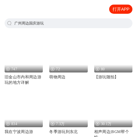
打开APP
广州周边国庆游玩
747
72
80
旧金山市内和周边游
萌物周边
【游玩随拍】
玩的地方详解
834
7.3万
30.1万
我在宁波周边游
冬季游玩到东北
相声周边|BGM帮个