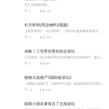
无心法师相关啦~
1
1.9万
长月烬明(周边物料)(视频)
【背景资料】《长月烬明》（2023年)是由鞠觉亮执导，罗云熙、白鹿、陈都灵领衔主演，邓为、孙珍妮、耿业庭、李沛恩，于波、黄海冰、郑国霖、张芷溪、汪汐潮主演，王一菲、肖顺尧特别出演陈博豪友情出演的奇幻仙侠剧该剧于2023年4月6日在优酷播出。该剧根据...
4
1749
攻略丨三毛带你更好的去游玩
三毛游是一款以境外景区自动讲解为主打的APP，戴上耳机透过声音了解每个国家独有的历史与风情享受一次高质量的旅游。想听更多的语音请下载app哦！微信：sanmaoyou888
6
904
植物大战僵尸2国际版游玩2
《植物大战僵尸2：奇妙时空之旅》是由美国宝开游戏公司、美国艺电公司开发的一款益智策略类塔防御战游戏，也是《植物大战僵尸》的正统续作。于2013年7月18日正式发行。游戏在沿袭了《植物大战僵尸》经典的种植植物，抵御僵尸进攻的玩法上，还新增了叶绿素...
13
2.3万
闹闹小朋友暑假去了北海游玩