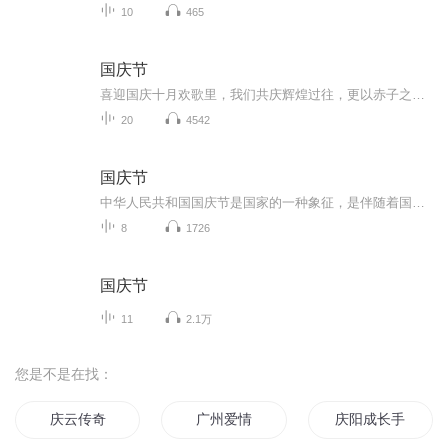
10
465
国庆节
喜迎国庆十月欢歌里，我们共庆辉煌过往，更以赤子之心，向未来书写滚烫的誓言——这盛世，值得我们以热爱相拥。
20
4542
国庆节
中华人民共和国国庆节是国家的一种象征，是伴随着国家的出现而出现的。让我们用诗歌朗诵歌颂祖国的繁荣富强，国泰民安。
8
1726
国庆节
11
2.1万
您是不是在找：
庆云传奇
广州爱情
庆阳成长手札