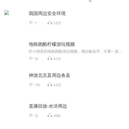
忙
我国周边安全环境
7
2.5万
地铁跑酷柠檬游玩视频
柠小萌君的地铁跑酷游玩视频，偶尔躲金币，不要一直发动图，毕竟也是需要攒一会的，双诞版本入手，偶尔会发一些网页版的以及地铁抓捕等等，当然也会抽取随机一位评论的幸运儿发布兑换码3000金币，9000金币，6把钥匙等等福利，抽取方式订阅专辑，关注主播，...
51
9.2万
神游北京及周边各县
732
4.6万
直播回放-水浒周边
31
4935