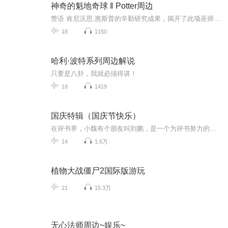
神奇的魁地奇球 ‖ Potter周边
赞语 肯尼沃思.惠斯普的辛勤研究成果，揭开了此项巫师体育运动迄今未知事实的真正宝库。 一本引人入胜的书。 ---《魔法史》作者巴希达.巴沙特 惠斯普创作了一本令人愉悦至极的书；魁地奇球迷定然会发现此书既富教育意义又具娱乐功效。 ----《分类飞天扫帚...
18
1150
哈利·波特系列周边解说
只要是八卦，我就必须得讲！
18
1419
国庆特辑（国庆节快乐）
在评书界，小魏有个朋友叫刘鹏，是一个为评书努力的小伙子。在2021年国庆期间，他想弄个特辑，便烦劳我给他录个爱国题材的评书小段儿。这种事情，不是特殊情况，小魏一般不会拒绝，也就给其录了一个《鲁迅踢鬼》，等他传完，我再传到我的专辑里。另外，小...
14
1.6万
植物大战僵尸2国际版游玩
21
15.3万
无心法师周边~娱乐~