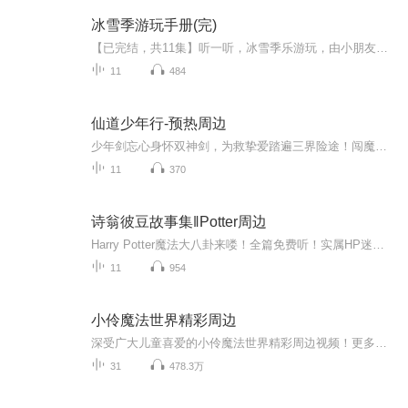
冰雪季游玩手册(完)
【已完结，共11集】听一听，冰雪季乐游玩，由小朋友配音并播讲的玩雪秘籍
11
484
仙道少年行-预热周边
少年剑忘心身怀双神剑，为救挚爱踏遍三界险途！闯魔窟、战妖王、破幻境、救同门，一路热血逆袭。承影藏灵，血泣斩邪，与忆梦歌九世羁绊情深，以少年意气剑指九天，踏出一条荡气回肠的仙道帝途！预听更多该书精彩内容，请移步：https://xima.tv/1_f9H7RM?_s...
11
370
诗翁彼豆故事集‖Potter周边
Harry Potter魔法大八卦来喽！全篇免费听！实属HP迷福利！本书由魔法铁三角之一 —— 赫敏·格兰杰从如尼文翻译为英文，再由一位神秘的人翻译为中文。可敬的梅林爵士团一级大魔法师、霍格沃茨魔法学校校长、国际巫师联合会会长、威森加摩首席魔法师阿不思...
11
954
小伶魔法世界精彩周边
深受广大儿童喜爱的小伶魔法世界精彩周边视频！更多儿童优质内容，尽在小伶魔法世界！
31
478.3万