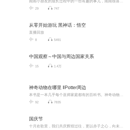
闹闹小朋友的成长过程中的一些有趣的事儿，闹闹很喜欢帮大人干活，每个孩子的成长节奏存在差异，家庭环境、教育方式、社会接触等都会影响其发展，家长需给予耐心陪伴和适当引导，助力孩子全面成长。所以闹闹从小家里就被允许他尝试做力所能及的事情。
29
747
从零开始游玩 黑神话：悟空
直播回放
8
5491
中国观察～中国与周边国家关系
15
1.4万
神奇动物在哪里 ‖Potter周边
本书是一本几乎每个巫师家庭都有的百科书。神奇动物学家纽特·斯卡曼德在花费了巨大心血和精力才编写出这册著名的书。他希望能通过此书唤醒人们对神奇动物的保护意识和防护意识。在此谨献各位HP迷。
92
7835
国庆节
十月欢歌里，我们共庆辉煌过往，更以赤子之心，向未来书写滚烫的誓言——这盛世，值得我们以热爱相拥。