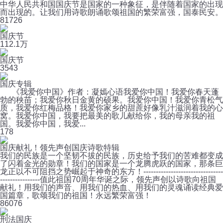
中华人民共和国国庆节是国家的一种象征，是伴随着国家的出现
而出现的。让我们用诗歌朗诵歌颂祖国的繁荣富强，国泰民安。
8
1726
国庆节
11
2.1万
国庆节
3
543
国庆专辑
《我爱你中国》作者：凝嫣心语我爱你中国！我爱你春天蓬
勃的秧苗；我爱你秋日金黄的硕果。我爱你中国！我爱你青松气
质，我爱你红梅品格！我爱你家乡的甜蔗好像乳汁滋润着我的心
窝。我爱你中国，我要把最美的歌儿献给你，我的母亲我的祖
国。我爱你中国，我爱...
1
78
国庆献礼！领先声创国庆诗歌特辑
我们的民族是一个坚韧不拔的民族，历史给予我们的苦难都变成
了闪着金光的勋章！我们的国家是一个龙腾虎跃的国家，那条巨
龙正以不可阻挡之势崛起于神奇的东方！--------------------------------
----------------值此祖国70周年华诞之际，领先声创以诗歌向祖国
献礼！用我们的声音、用我们的热血、用我们的灵魂诵读经典爱
国篇章，歌颂我们的祖国！永远繁荣富强！
8
6076
刑法国庆