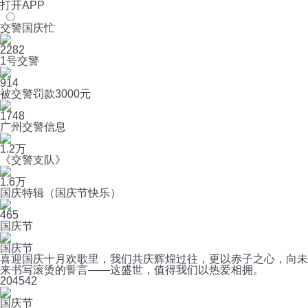
打开APP
交警国庆忙
2282
1号交警
914
被交警罚款3000元
1748
广州交警信息
1.2万
《交警支队》
1.6万
国庆特辑（国庆节快乐）
465
国庆节
国庆节
喜迎国庆十月欢歌里，我们共庆辉煌过往，更以赤子之心，向未
来书写滚烫的誓言——这盛世，值得我们以热爱相拥。
20
4542
国庆节