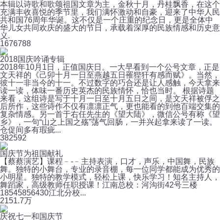
本辑以诗歌和歌颂祖国文章为主，金秋十月，丹桂飘香，在这个
充满丰收喜悦的季节里，我们满怀激动和自豪，迎来了中华人民
共和国76周年华诞。这不仅是一个庄重的纪念日，更是全体中
华儿女共同欢庆的盛大的节日，承载着深厚的民族情感和历史意
义.
167
6788
2018国庆吟诵专辑
2018年10月1日，正值国庆日。一大早看到一个公号文章，正是
文天祥的《己卯十月一日至燕越五日罹狴犴有感而赋》。当然，
彼十一非当今的十一。不过数字的巧合还是让人感触，今天拿来
读一读，体味一番历史英杰的民族情怀，恰也当时。 根据诗题
来看，这组诗是写于十月一日至十月五日之间，是文天祥被俘之
后所作，这些诗作不仅有凛凛正气，更也能看的到他百端交集的
复杂情感。另一首于右任先生的《望大陆》，微信公号有称《望
乡》，一句“山之上国之殇”荡气回肠，一并兴起拿来读了一读。
仓促间多有瑕疵...
38
2592
国庆节为祖国献礼
【蔡蔡演艺】课程﹣-﹣主持表演，口才，声乐，中国舞，民族
舞。独特的小舞台，专业的录音棚，每一位同学都能成为优秀的
小明星。独特的教学模式，轻松上课，快乐学习！知名主持人，
舞蹈家，高级教师任职授课！江南总校：河沟街42号三楼
18545856430江北分校...
215
1.7万
庆祝七一和国庆节