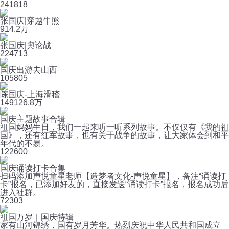
24
1818
张国庆|穿越牛熊
91
4.2万
张国庆|舆论战
22
4713
国庆出游去山西
10
5805
陈国庆-上海滑稽
149
126.8万
国庆主题故事合辑
祖国妈妈生日，我们一起来听一听系列故事。不仅仅有《我的祖
国》，还有红军故事，也有关于战争的故事，让大家体会到和平
年代的不易。
12
2600
国庆诵读打卡合集
扫码添加声悦童星老师【造梦者文化-声悦童星】，备注“诵读打
卡”报名，已添加好友的，直接发送“诵读打卡”报名，报名成功后
进入社群。
7
2303
祖国万岁｜国庆特辑
家有山河锦绣，国有岁月芳华。热烈庆祝中华人民共和国成立