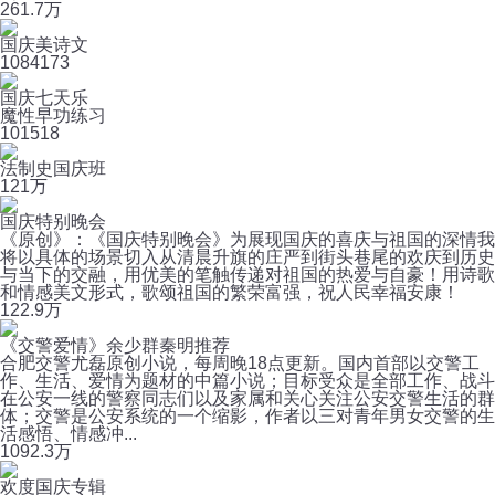
26
1.7万
国庆美诗文
108
4173
国庆七天乐
魔性早功练习
10
1518
法制史国庆班
12
1万
国庆特别晚会
《原创》：《国庆特别晚会》为展现国庆的喜庆与祖国的深情我
将以具体的场景切入从清晨升旗的庄严到街头巷尾的欢庆到历史
与当下的交融，用优美的笔触传递对祖国的热爱与自豪！用诗歌
和情感美文形式，歌颂祖国的繁荣富强，祝人民幸福安康！
12
2.9万
《交警爱情》余少群秦明推荐
合肥交警尤磊原创小说，每周晚18点更新。国内首部以交警工
作、生活、爱情为题材的中篇小说；目标受众是全部工作、战斗
在公安一线的警察同志们以及家属和关心关注公安交警生活的群
体；交警是公安系统的一个缩影，作者以三对青年男女交警的生
活感悟、情感冲...
109
2.3万
欢度国庆专辑