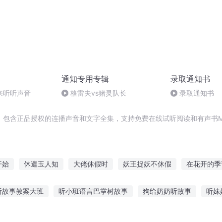
通知专用专辑
录取通知书
来听听声音
格雷夫vs猪灵队长
录取通知书
，包含正品授权的连播声音和文字全集，支持免费在线试听阅读和有声书M
开始
休遣玉人知
大佬休假时
妖王捉妖不休假
在花开的季
爱于休休
庆云传奇
回复放假
通向只有神知道的世界
三界
听故事教案大班
听小班语言巴掌树故事
狗给奶奶听故事
听妹
亡灵通知书
夏花知时节
子听的故事
晚上听奶奶讲故事原声
趴着听故事正常吗视频
听