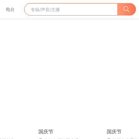
电台
国庆节
国庆节