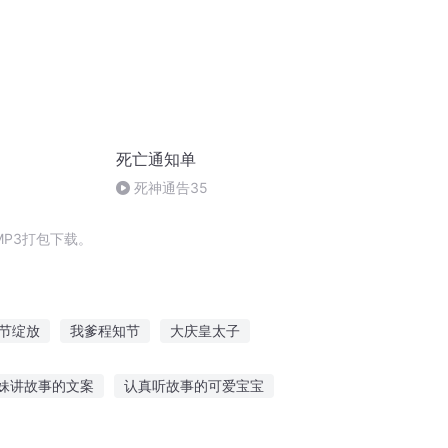
死亡通知单
死神通告35
P3打包下载。
节绽放
我爹程知节
大庆皇太子
调节师
一人有庆
好景知时节
妹讲故事的文案
认真听故事的可爱宝宝
猪佩奇的故事
安静的听故事很美好