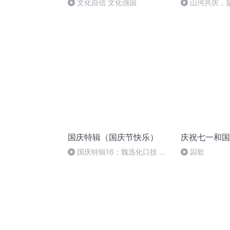
文化自信 文化强国
山河共庆，
国庆特辑（国庆节快乐）
庆祝七一和国
国庆特辑16：魏迅化口技 二
囚歌
胡 东方红+一般唱法和原生态