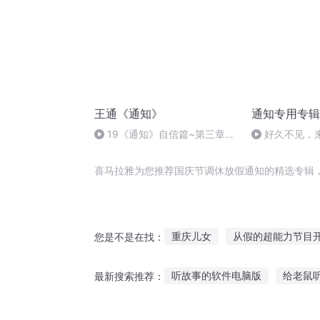
王通《通知》
通知专用专辑
19《通知》自信篇~第三章提
好久不见，
升身体能量3经络导引法3
喜马拉雅为您推荐国庆节调休放假通知的精选专辑
重庆儿女
从假的超能力节目
您是不是在找：
重生花开绽放的季节
人人都
听故事的软件电脑版
给老鼠
最新搜索推荐：
八大金刚休假了
平衡调节者
大业幕后故事在线听
8岁儿