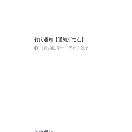
竹氏通知【通知所在点】
（我的世界十二周年庆祝节
目）此生无悔入麦块，来世还做
方块人！