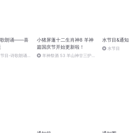
歌朗诵——喜
小猪屏蓬十二生肖神8 羊神
水节目&通知
诞
篇国庆节开始更新啦！
水节目
别节目-诗歌朗诵-
羊神祭酒 53 羊山神廿三护祭
坛 敬天地白泽做祭酒（4）