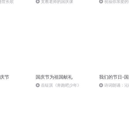
盛世长歌
支教老师的国庆课
祝福你亲爱的
庆节
国庆节为祖国献礼
我们的节日-
岳钲淇《奔跑吧少年》
诗词朗诵：沁
读者：张继军