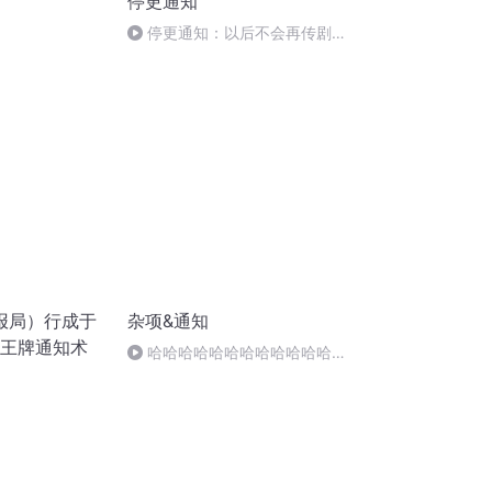
停更通知
停更通知：以后不会再传剧
了，除非是亲友和自己的剧。感
谢支持~2016.12.08
报局）行成于
杂项&通知
｜王牌通知术
哈哈哈哈哈哈哈哈哈哈哈哈哈
哈哈哈哈哈哈哈哈