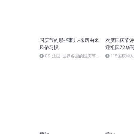
国庆节的那些事儿-来历由来
欢度国庆节诗
风俗习惯
迎祖国72华
06-法国-世界各国的国庆节-
115国庆特
国庆节的那些事儿
中国梦