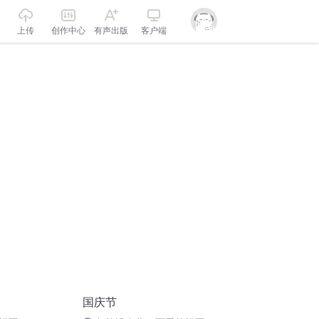
上传
创作中心
有声出版
客户端
国庆节