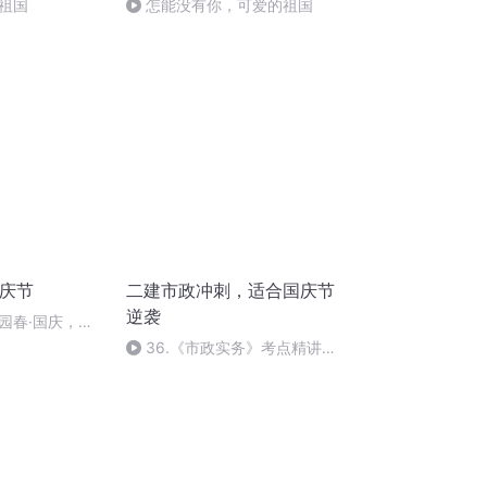
祖国
怎能没有你，可爱的祖国
国庆节
二建市政冲刺，适合国庆节
逆袭
园春·国庆，朗
36.《市政实务》考点精讲第
36节课_2020926212025