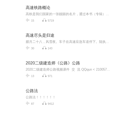
高速铁路概论
高铁是我们国家的一张靓丽的名片，通过本书（专辑）你可以全面详细地了解、掌握她
15
5719
高速尽头是归途
腊月二十八，风雪夜。车子在高速应急车道停下。陆执手指敲着方向盘：顾清，你带暖暖下车。我愣住：什么？后座的苏婉柔声开口：阿执，算了，挤一挤也能坐。她女儿薇薇立刻哭起来：我不要！我不要和那个脏小孩一起坐！她刚才咳嗽了！陆执转身，眼神是我从没...
30
143
2020二级建造师《公路》公路
2020二级建造师公路视频课件 交 流 QQqun < 21005700>
13
971
公路法
公路法！！！！！！
87
9412