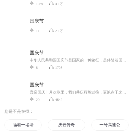
1039
4.1万
国庆节
11
2.1万
国庆节
中华人民共和国国庆节是国家的一种象征，是伴随着国家的出现而出现的。让我们用诗歌朗诵歌颂祖国的繁荣富强，国泰民安。
8
1726
国庆节
喜迎国庆十月欢歌里，我们共庆辉煌过往，更以赤子之心，向未来书写滚烫的誓言——这盛世，值得我们以热爱相拥。
20
4542
您是不是在找：
隔着一堵墙的我们
庆云传奇
一号高速公路