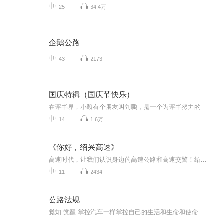
25
34.4万
企鹅公路
43
2173
国庆特辑（国庆节快乐）
在评书界，小魏有个朋友叫刘鹏，是一个为评书努力的小伙子。在2021年国庆期间，他想弄个特辑，便烦劳我给他录个爱国题材的评书小段儿。这种事情，不是特殊情况，小魏一般不会拒绝，也就给其录了一个《鲁迅踢鬼》，等他传完，我再传到我的专辑里。另外，小...
14
1.6万
《你好，绍兴高速》
高速时代，让我们认识身边的高速公路和高速交警！绍兴广播联合绍兴市公安局高速交警支队特别节目《你好，绍兴高速》，集合直播录播节目音频、高速交通安全公益宣传片花！
11
2434
公路法规
觉知 觉醒 掌控汽车一样掌控自己的生活和生命和使命