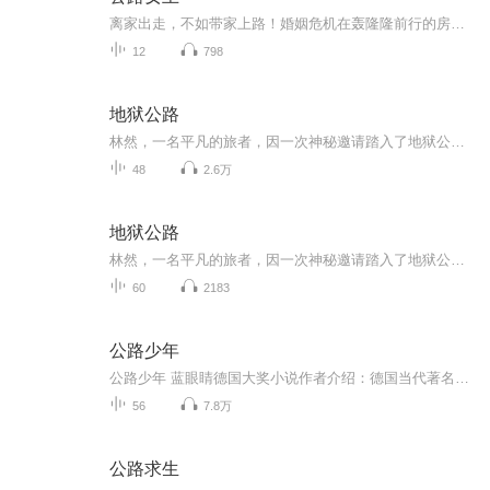
离家出走，不如带家上路！婚姻危机在轰隆隆前行的房车上爆发，反而造就了一段热闹的阅读冒险。多琳以娇生惯养的公主、宅女、电视迷、绝不运动者和购物狂自居，提姆则热情友善，爱好户外运动。提姆提议“抛弃一切”、开着房车去探险。号称“死也不要上路”的公主最终被说服了。
12
798
地狱公路
林然，一名平凡的旅者，因一次神秘邀请踏入了地狱公路的未知领域。这条传说中的死亡之路，隐藏着无尽的诡谲与危险，每一刻都充满了生死考验。面对未知的恐惧与残酷的挑战，林然不仅需解开地狱公路背后的惊天阴谋，更要打破其诅咒，寻找逃离这个恐怖世界的...
48
2.6万
地狱公路
林然，一名平凡的旅者，因一次神秘邀请踏入了地狱公路的未知领域。这条传说中的死亡之路，隐藏着无尽的诡谲与危险，每一刻都充满了生死考验。面对未知的恐惧与残酷的挑战，林然不仅需解开地狱公路背后的惊天阴谋，更要打破其诅咒，寻找逃离这个恐怖世界的...
60
2183
公路少年
公路少年 蓝眼睛德国大奖小说作者介绍：德国当代著名作家，近年来德国文坛最耀眼的明星之一。长篇小说《齐克》（即《公路少年》）为赫尔多夫带来了巨大声誉，获得2011年莱比锡德语图书奖提名。他创作的最后一本小说《沙》，荣获莱比锡德语图书奖，并进入当...
56
7.8万
公路求生