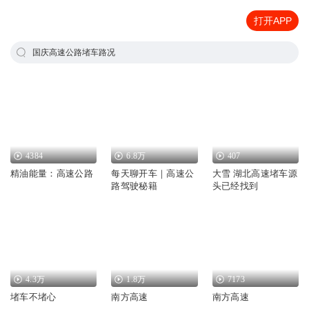
打开APP
国庆高速公路堵车路况
4384
6.8万
407
精油能量：高速公路
每天聊开车｜高速公
大雪 湖北高速堵车源
路驾驶秘籍
头已经找到
4.3万
1.8万
7173
堵车不堵心
南方高速
南方高速