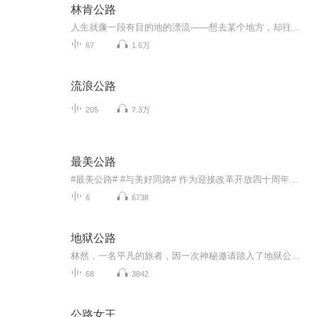
林肯公路
人生就像一段有目的地的漂流——想去某个地方，却往往不得不去另一个地方欧巴马2021年度最爱小说。比尔．盖兹2022年夏季书单。从30多年的生命光景，到10天的冒险旅程，从极度封闭的俄国饭店禁锢空间，到极度开放的美国公路广袤风景。以《上流法则》、《莫...
67
1.6万
流浪公路
205
7.3万
最美公路
#最美公路# #与美好同路# 作为迎接改革开放四十周年的自然地理大片，由云集将来传媒制作的《最美公路》将于10月22日起每周一在东方卫视晚间22点档呈现。中国故事由中国的道路书写。中国公路系统已绵延辐射480万公里，挂壁、跨海、飞天，辽阔多元的景观、叹为观止的工程、复杂多样的系统，超乎人们的想象。这些路代表着中华的文化，象征着人类的精神，蕴含着动人的故事。
6
6738
地狱公路
林然，一名平凡的旅者，因一次神秘邀请踏入了地狱公路的未知领域。这条传说中的死亡之路，隐藏着无尽的诡谲与危险，每一刻都充满了生死考验。面对未知的恐惧与残酷的挑战，林然不仅需解开地狱公路背后的惊天阴谋，更要打破其诅咒，寻找逃离这个恐怖世界的...
68
3842
公路女王