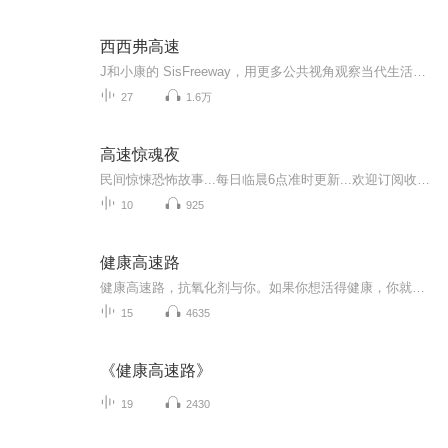
西西弗高速
J和小康的 SisFreeway，用更多公共视角观察当代生活和泛文化现象。联系我们邮箱：sisfreeway@163.com小红书：西西弗高速
27
1.6万
高速惊魂夜
民间惊悚恐怖故事...每日临晨6点准时更新...欢迎订阅收听!
10
925
健康高速路
健康高速路，抗氧化剂与你。如果你想活得健康，你就需要一个计划。你计划活多久呢？
15
4635
《健康高速路》
19
2430