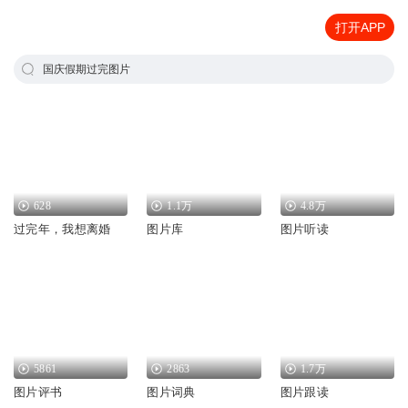
打开APP
国庆假期过完图片
628
1.1万
4.8万
过完年，我想离婚
图片库
图片听读
5861
2863
1.7万
图片评书
图片词典
图片跟读