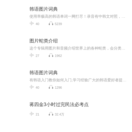
韩语图片词典
使用率极高的韩语单词一网打尽！录音有中韩文对照，方便同学们在路上收听磨耳朵！更多韩语学习的内容，欢迎关注订阅“韩语助手FM” ：）
40
5239
图片蛇类介绍
这个专辑用图片和音频介绍世界上的各种蛇类，会分类别介绍，如有错误欢迎指正。
27
1962
韩语图片词典
有韩语入门教你如何入门,学习经验广大的韩语爱好者提供自己学习的心得体会;韩语词汇包含各类词汇满足你各个方面的需求;韩语阅读:韩国古今各种书籍、童话、谚语等的阅读;韩语...
40
1296
蒋四金3小时过完民法必考点
21
32.4万