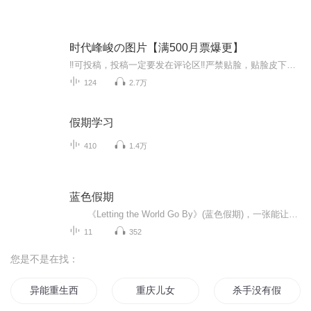
时代峰峻の图片【满500月票爆更】
‼️可投稿，投稿一定要发在评论区‼️严禁贴脸，贴脸皮下塌/BE多次贴脸永久拉黑会在评论区里发一些视频中的图片，想要视频里的图片看评论区已经下楼的只有投稿才会发，不投稿不发可单人，可CP（可跨代），可多人，可团体●TFBOYS王俊凯、王源、易烊千玺（...
124
2.7万
假期学习
410
1.4万
蓝色假期
《Letting the World Go By》(蓝色假期)，一张能让你心境平和，怡情悦性的发烧美乐，由世界著名的发烧名厂Real Music录制，多位新纪元音乐名家：钢琴家Kevin Kern，Danny Wright，Berward Koch，吉他手Govi，竖琴家Hilary Stagg等，倾情演奏十一首醉人...
11
352
您是不是在找：
异能重生西门庆
重庆儿女
杀手没有假期