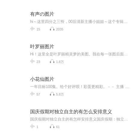
有声の图片
hi～这里四分之三怜，00后清新主播小姐姐～这个专辑是由四分之三怜与微笑小熊工作室合作出版，由于都是千怜的工作室，所以质量保障十分，如果您恶意差评，说明您眼睛要么是x了，要么就是您道德有问题～好啦，也当作是千怜500粉丝的福利专辑叭别对我说我喜欢你你廉价的喜欢抵不上夏天的一根雪糕
15
2035
叶罗丽图片
Hi！这里全是叶罗丽精灵梦的美图。我在每一张图后面都给大家留了点时间让大家把喜欢的图保存下来。如果你觉得这个图不太清晰，你可以私信找我要原图哦！
23
1.8万
小花仙图片
一年目标100集。给个好评呗！彩蛋更精彩。－－ 主播 贝瑞吖也叫逆光小爱
57
5.8万
国庆假期对独立自主的有怎么安排意义
国庆假期对独立自主的有怎样安排意义国庆假期：独立自主生活的“试金石”与“充电场”一自主规划：构建独立自主生活的“蓝图能力”二生活实践：夯实独立自主生活的“技能底座”三自我探索：深化独立自主生活的“精神内核”四假期意义：从“短期体验”到“...
1
61