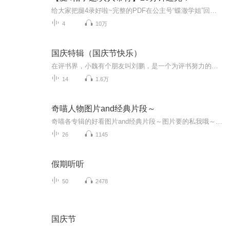
给大家把腿4录好啦~完整的PDF在公主号“蝶澈学姐”回复“腿4”领取
4
10万
国庆特辑（国庆节快乐）
在评书界，小魏有个朋友叫刘鹏，是一个为评书努力的小伙子。在2021年国庆期间，他想弄个特辑，便烦劳我给他录个爱国题材的评书小段儿。这种事情，不是特殊情况，小魏一般不会拒绝，也就给其录了一个《鲁迅踢鬼》，等他传完，我再传到我的专辑里。另外，小...
14
1.6万
奇喵人物图片and经典片段～
奇喵各专辑的好看图片and经典片段～图片要的私我哦～我发泥～（要关注+专辑好评噢）
26
1145
假期听听
50
2478
国庆节