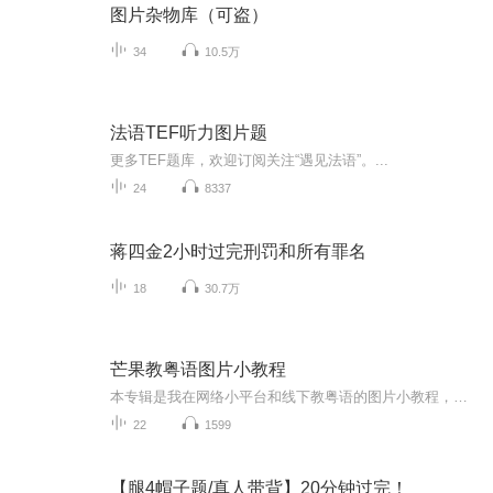
图片杂物库（可盗）
34
10.5万
法语TEF听力图片题
更多TEF题库，欢迎订阅关注“遇见法语”。...
24
8337
蒋四金2小时过完刑罚和所有罪名
18
30.7万
芒果教粤语图片小教程
本专辑是我在网络小平台和线下教粤语的图片小教程，做成图片是方便传播保存下来哦！这些教程涉及生活各方面，而且是基础加地道口语都有，非常实用，建议保存！
22
1599
【腿4帽子题/真人带背】20分钟过完！