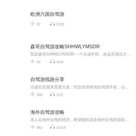
欧洲六国自驾游
37
3.9万
森哥自驾游攻略SHHWLYMSDR
我是森哥SHHWLYMSDR 一个永远年轻、永远充满活力的旅行达人！我热爱探索未知的世界，无论是山川河流的壮阔，还是荒野山林的宁静，都让我深深着迷。我更是一位美食家，能烹饪和寻觅到最地道的美味；同时，我还是一名荒野求生家，能在大自然中找到生存的智慧...
50
4131
自驾游线路分享
沿途欣赏最美景观大道；结交全国各地自驾游车友，认识更多的帅哥美女！ G318国道川藏段 从长江冲积平原(上海)开始一路不断地翻越各种高山，经过奔腾的河流、花海的草原、冰封的雪山，欣赏到瀑布般的冰川、宝石般的湖泊、色彩缤纷的藏居……四季的川藏又各具不同的魅力，没有人能一次领略川藏全部的美。 川藏线的每一天都值得期待，每一天都惊喜不断。 珠穆朗玛峰~世界屋脊 这里远离喧嚣，是一块空灵的蓝水晶。世界屋脊——珠穆朗玛峰高傲的把头颅挺起，世界都在她的脚下匍匐。与天对话，那空旷的洒脱，人的精神就会达到纯美的境地。“至人无己，神人无功，圣人无名”——庄子的逍遥游在这里得到了升华！ 青藏公路~海拔最高的公路 青藏线全线平均海拔在4000米以上，被称为"世界屋脊上的苏伊士运河 "。翻山越岭，一路感受无人区的荒凉，经历大自然的沧桑，唐古拉山/可可西里、沱沱河，这些神奇的名字吸引着你踏上这迷人的公路，去触摸蓝天，去找寻大美的风光。
180
11万
海外自驾游攻略
本人在海外自驾的经历，希望能给喜欢海外自驾的朋友借鉴。包括美国、加拿大、英国、日本、希腊、芬兰、韩国、澳大利亚、印度、印尼、古巴、墨西哥、秘鲁、智利、阿根廷、埃及、土耳其、摩洛哥、哥伦比亚、厄瓜多尔、巴拿马、柬埔寨、台湾等国家和地区。
561
15.6万