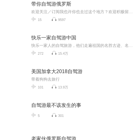
带你自驾游俄罗斯
欢迎关注／订阅我也许你也去过这个地方？欢迎积极留言，共享你们的旅游经历！
15
9597
快乐一家自驾游中国
快乐一家人的自驾旅游，他们走遍祖国的名胜古迹、名山大川，详细记载了旅行中的吃住玩和旅行中的奇闻趣事，收听他们的游记，分享他们的快乐。
272
15.4万
美国加拿大2018自驾游
带着狗狗去旅行
101
13.9万
自驾游最不该发生的事
5
301
老家伙俄罗斯自驾游