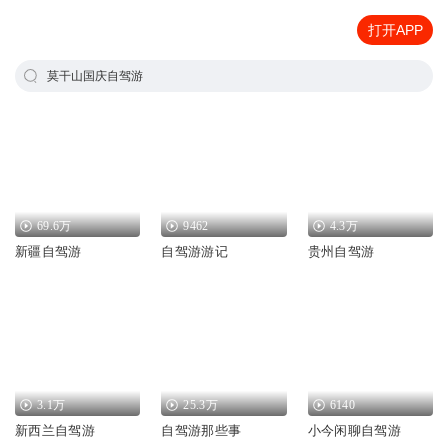
打开APP
莫干山国庆自驾游
69.6万
9462
4.3万
新疆自驾游
自驾游游记
贵州自驾游
3.1万
25.3万
6140
新西兰自驾游
自驾游那些事
小今闲聊自驾游