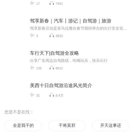
17
7441
驾享新春｜汽车丨游记｜自驾游｜旅游
驾享新春活动是喜马拉雅在春节期间举办的出行安全宣传活动，旨在提高大家对安全出行的认识和素养，通过驾享新春活动使大家增强出行安全意识，让大家欢度一个快乐和安全的春节。
3
4833
车行天下|自驾游全攻略
分享广东周边自驾路线，吃喝玩乐，快乐出行
135
8612
美西十日自驾游沿途风光简介
31
6.4万
您是不是在找：
全是我干的
干将莫邪
开天这事还真是我