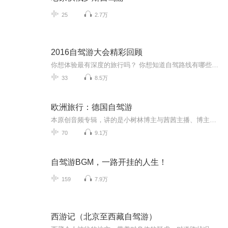
25
2.7万
2016自驾游大会精彩回顾
你想体验最有深度的旅行吗？ 你想知道自驾路线有哪些最文艺、最有趣、最浪漫吗？ 精彩尽在——2016中国自驾游大会！ 听各路大咖分享——如何把快乐装进后备箱，如何把美景收进车窗~
33
8.5万
欧洲旅行：德国自驾游
本原创音频专辑，讲的是小树林博主与茜茜主播、博主大姐和大姐夫、博主朋友刘君夫妻，三对夫妻六个人、租车自驾欧洲游的全程回顾。音频文稿由小树林博主主笔，由博主妻茜茜（文中的“我媳妇”）主播。从签证、设计线路、机票、住宿、租车，到历史、人文…...
70
9.1万
自驾游BGM，一路开挂的人生！
159
7.9万
西游记（北京至西藏自驾游）