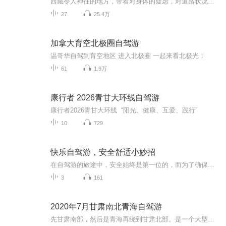
西藏令人神往的地方，带着对身体的疑虑，对道路状况的担心，还是出发了，也许人生就该这样，充满了未知才更有魅力。
27
25.4万
加拿大育空北极圈自驾游
温哥华自驾到育空地区 进入北极圈 一起来看北极光！
61
1.9万
康行者 2026青甘大环线自驾游
康行者2026青甘大环线 “阳光、健康、互爱、践行”
10
729
快乐自驾游，安全舒适小妙招
在自驾游的旅途中，安全始终是第一位的，而为了确保旅途的安全和顺利，一些具体而实用的小妙招，它们可以帮助提高自驾游的安全性和舒适度
3
161
2020年7月甘肃南北青海自驾游
先甘肃南部，然后是青海再绕到甘肃北部。是一个大型的8字线路，8字下环就是甘肃南部。行程起点是兰州中川国际机场，经过康乐县，卓尼县，扎尕那，花湖，碌曲，临夏。上环左边是青海。经过西宁，茶卡，大柴旦。右边是甘肃北部，经过敦煌，张掖，民乐，门源，再到西宁。然后开车到兰州机场上飞机回家。