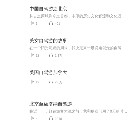
中国自驾游之北京
从古之蓟城到今之首都，丰厚的历史文化积淀和文化遗存带给北京城难以企及的气度和风范，走在城市里，你能感受到处处漫溢的王者之风和皇家气派，万里长城在北京地区绵延数百里，漫步在胡同和四合院的群落里，游不完的名胜古迹，听不够的京腔京韵使人沉迷。
1
401
美女自驾游的故事
在一个阳光明媚的周末，我决定来一场说走就走的自驾游。她驾驶着自己的红色跑车，踏上了这段充满未知与惊喜的旅程。在夕阳的余晖中，谈论着未来的计划，憧憬着未来的生活。这段美好的旅行经历将成为心中永远的宝贵财富。
12
1.1万
美国自驾游加拿大
19
2.6万
北京至额济纳自驾游
临近十一，赶在游客大流之前，我和朋友们用了8天的时间，开车从北京出发探访了河北、内蒙古、甘肃、宁夏和山西，全程4000多公里，我用录音笔收录着那些有趣的声音，之后再用一路上常听的音乐，编辑在一起，和大家分享我们的平凡之路。额济纳怪树林 云冈石...
4
2948