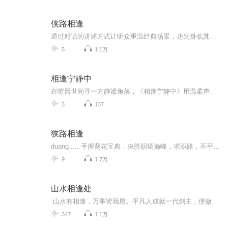
侠路相逢
通过对话的讲述方式让听众重温经典场景，达到身临其境、醉生梦死的程度。
5
1.1万
相逢宁静中
在喧嚣世间寻一方静谧角落，《相逢宁静中》用温柔声线包裹岁月静好。这里有治愈絮语、自然白噪音与心灵独白，陪你在独处时光里，随行星的白风邂逅宇宙的澄澈与温柔。
3
137
狭路相逢
duang......手握葵花宝典，决胜职场巅峰，求职路，不平坦。【狭路相逢】勇者胜，我们在这等你呦！约吧~
9
1.7万
山水相逢处
山水有相逢，万事皆我愿。平凡人成就一代剑主，便做不平凡之事。
347
1.1万