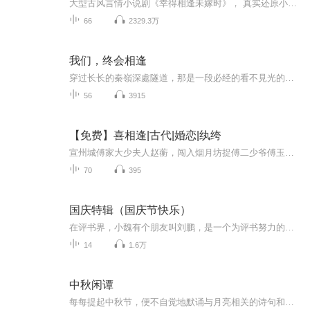
大型古风言情小说剧《幸得相逢未嫁时》， 真实还原小说原作，敬请收听。原著：是今出品：喜马拉雅导演：暮玖人物cast：旁白：暮玖商雨：阑珊梦裴云旷：赵羞涩司恬：簌簌苏翩：家芮席然：全小全邵培：希古齐扬：地狱冥想谢聪：阑珊梦 林西燕：猫小白许氏：...
66
2329.3万
我们，终会相逢
穿过长长的秦嶺深處隧道，那是一段必经的看不見光的独行。你说，我是你世界里的那束光。在冬天最残酷的，漫长的，一眼看不到头的隊道里，默默地移动着岁月的腳步。还要多久才能走出这条終南山底的隧道？沒人知道。但我知道，如今，你一定能感受到我夜夜为...
56
3915
【免费】喜相逢|古代|婚恋|纨绔
宣州城傅家大少夫人赵蘅，闯入烟月坊捉傅二少爷傅玉行。面对傅玉行的反抗和老鸨讨债，赵蘅果断应对，不仅强硬带走傅玉行，还宣称傅家不会替其偿还嫖赌欠款，随后又与酒楼掌柜有新交锋，宅斗情节精彩。
70
395
国庆特辑（国庆节快乐）
在评书界，小魏有个朋友叫刘鹏，是一个为评书努力的小伙子。在2021年国庆期间，他想弄个特辑，便烦劳我给他录个爱国题材的评书小段儿。这种事情，不是特殊情况，小魏一般不会拒绝，也就给其录了一个《鲁迅踢鬼》，等他传完，我再传到我的专辑里。另外，小...
14
1.6万
中秋闲谭
每每提起中秋节，便不自觉地默诵与月亮相关的诗句和故事来，因为中秋节里还有一个与月亮相关的美丽的传说呢！ 美丽的嫦娥姑娘和可爱的小玉兔就在月亮的广寒宫里住着，特别是在中秋节这天晚上，当一轮满月悄悄的挂在天边时，在广寒宫里、美丽的嫦娥姑娘抱着可爱的小玉兔就开活动起来，当我们与家人一起围聚在丰盛的晚餐桌旁、吃着丰盛的水果和共享月饼美食、不经意间抬头仰望天上的满月时，有眼亮的小朋友就会大叫起来：”哦，天哪，我看到月亮里面的嫦娥姐姐了，她还抱着个可爱的小兔兔和大家打招呼呢“！..… 中秋的传说和故事、闲谭古今梦落花，一起嗨聊吧...