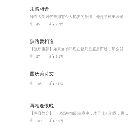
末路相逢
她在大学时代曾拥有令人艳羡的爱情。他是学校里风光无限的才子。然而社会的现实却将二人分开。直到她遇上另一光彩夺目的青年才俊，才再度义无反顾地陷入爱里，谁知最后仍旧黯然收场。可是纠缠并没有结束，两年之后，三人再次相逢，继续未完的故事…………
45
9532
狭路爱相逢
【强烈推荐】如果当初和现在都只是擦肩而过，那么就不会如此纠结。【内容介绍】如果当初和现在都只是擦肩而过，那么就不会如此纠结。可当牵绊开始滋长，再迥异的世界也会有交汇点，再顺直的平行线也会倾斜。【主播/作者简介】作者：宋丽晅，笔名：携爱再漂流主播：张峻赫、高彭宇...
27
3.1万
国庆美诗文
108
4173
再相逢恨晚
【内容简介】 一次高中知识决赛中，才子佳人初遇，男主角乐易对女主角思韵一见倾心，赛后的匆忙离开，高中禁忌早恋，思韵未发觉乐易对她的爱，而若干年后他俩相遇，思韵已是别人的女朋友，乐易还是一厢情愿地痴等思韵......【作者/主播】作者：吉尧主播：...
109
6.6万