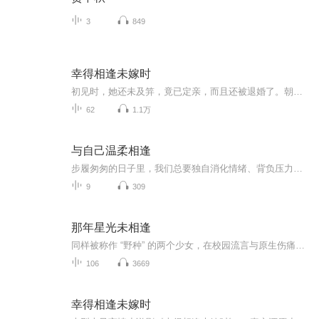
3
849
幸得相逢未嫁时
初见时，她还未及笄，竟已定亲，而且还被退婚了。朝夕相处间，她出落得亭亭玉立，她心里何时装入了另一个男子？乱了三个人的姻缘最清雅的王储之争，最从容的刺杀，最低廉的诱惑，最心痛的交易虽然相识太晚，相知太迟，但幸得相逢未嫁时
62
1.1万
与自己温柔相逢
步履匆匆的日子里，我们总要独自消化情绪、背负压力，在喧嚣里勉强自己迎合世界。这是一处安静的自愈角落，收集温柔短句、成长独白、人间心事。没有浓烈的鸡汤，只有温和的治愈，接纳你的脆弱，包容你的不完美。在深夜、独处、疲惫时刻，静静聆听，和生活...
9
309
那年星光未相逢
同样被称作 “野种” 的两个少女，在校园流言与原生伤痛里相遇、靠近又互相疏离。温润贵公子，叛逆少年，兄弟命运截然相反，深陷亲情恩怨。一群缺爱少年，被困在家庭破碎、校园霸凌、友情背叛与身世谜题中。我们都是天上孤星，各有轨迹，想靠近温暖，却总...
106
3669
幸得相逢未嫁时