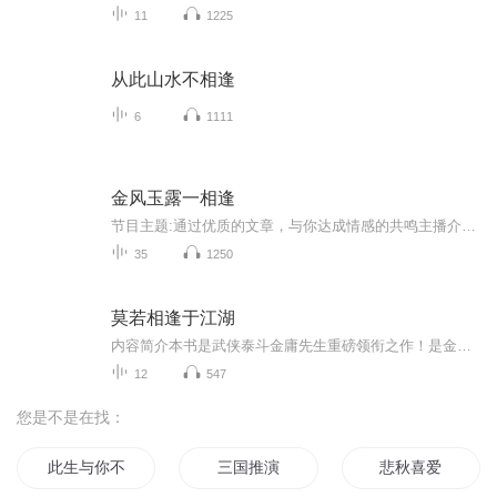
11
1225
从此山水不相逢
6
1111
金风玉露一相逢
节目主题:通过优质的文章，与你达成情感的共鸣主播介绍:走进有声的世界，是你的新朋友，也是老朋友，陪伴你的长长久久！主播寄语:吃想吃的饭，见想见的人更新频率:每日一更
35
1250
莫若相逢于江湖
内容简介本书是武侠泰斗金庸先生重磅领衔之作！是金庸先生毕生散文精华作品！收录其三十余篇大陆未发表罕见散文、随笔作品。金庸先生武侠小说封笔较早，散文写得较少，他对人生、文化、历史等博闻多识，有着颇深的造诣。因此本书文章更显得弥足珍贵！人生...
12
547
您是不是在找：
此生与你不过相逢
三国推演
悲秋喜爱