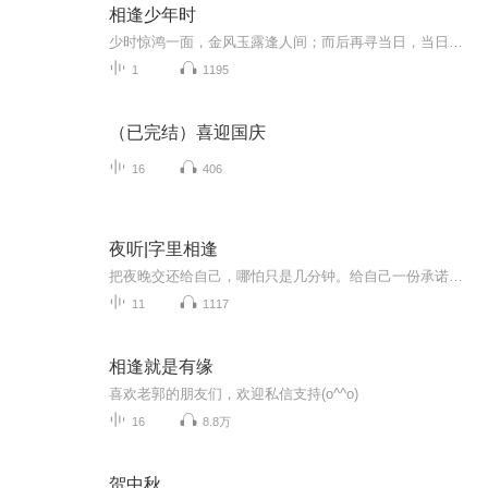
相逢少年时
少时惊鸿一面，金风玉露逢人间；而后再寻当日，当日早去如云烟；白首重忆少年，又是惊鸿照影来。
1
1195
（已完结）喜迎国庆
16
406
夜听|字里相逢
把夜晚交还给自己，哪怕只是几分钟。给自己一份承诺，美好得就像虚假的一样。这份承诺是：我想要生活呈现什么样的面貌，生活就会展现什么样的面貌，一切都是我亲手可以创造的...
11
1117
相逢就是有缘
喜欢老郭的朋友们，欢迎私信支持(o^^o)
16
8.8万
贺中秋