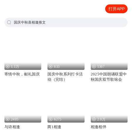
打开APP
国庆中秋喜相逢推文
1.1万
635
1367
寄情中秋，献礼国庆
国庆中秋系列打卡活
2025中国朗诵联盟中
动（完结）
秋国庆双节歌咏会
2495
6275
2.9万
与诗相逢
两1相逢
相逢相伴