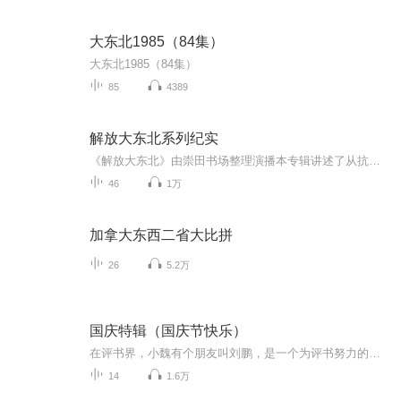
大东北1985（84集）
大东北1985（84集）
85
4389
解放大东北系列纪实
《解放大东北》由崇田书场整理演播本专辑讲述了从抗日战争结束，到东北解放的全过程。详尽地讲述了以毛主席为首的党中央与蒋介石斗智斗勇的全过程。本故事情节跌宕起伏，真实再现了国共双方布局东北以及东北解放战争的过程。欢迎订阅收听。
46
1万
加拿大东西二省大比拼
26
5.2万
国庆特辑（国庆节快乐）
在评书界，小魏有个朋友叫刘鹏，是一个为评书努力的小伙子。在2021年国庆期间，他想弄个特辑，便烦劳我给他录个爱国题材的评书小段儿。这种事情，不是特殊情况，小魏一般不会拒绝，也就给其录了一个《鲁迅踢鬼》，等他传完，我再传到我的专辑里。另外，小...
14
1.6万