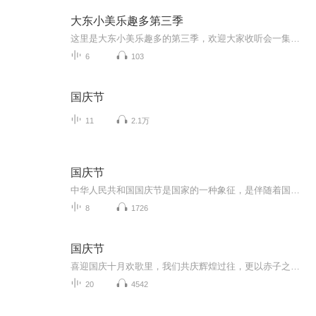
大东小美乐趣多第三季
这里是大东小美乐趣多的第三季，欢迎大家收听会一集一集的更可能会有点慢，后面VIP的大家可以慢慢听
6
103
国庆节
11
2.1万
国庆节
中华人民共和国国庆节是国家的一种象征，是伴随着国家的出现而出现的。让我们用诗歌朗诵歌颂祖国的繁荣富强，国泰民安。
8
1726
国庆节
喜迎国庆十月欢歌里，我们共庆辉煌过往，更以赤子之心，向未来书写滚烫的誓言——这盛世，值得我们以热爱相拥。
20
4542