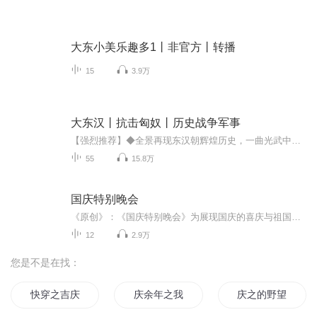
大东小美乐趣多1丨非官方丨转播
15
3.9万
大东汉丨抗击匈奴丨历史战争军事
【强烈推荐】◆全景再现东汉朝辉煌历史，一曲光武中兴的大汉长歌。◆这是征服匈奴、刻石燕然，改变世界历史进程的朝代。【内容简介】本书以东汉王朝的建立和发展为轴线，栩栩如生地刻画了刘秀、冯异、岑彭、隗嚣、公孙述、马援、窦固、王充、张衡、蔡伦、...
55
15.8万
国庆特别晚会
《原创》：《国庆特别晚会》为展现国庆的喜庆与祖国的深情我将以具体的场景切入从清晨升旗的庄严到街头巷尾的欢庆到历史与当下的交融，用优美的笔触传递对祖国的热爱与自豪！用诗歌和情感美文形式，歌颂祖国的繁荣富强，祝人民幸福安康！
12
2.9万
您是不是在找：
快穿之吉庆有余
庆余年之我叫王启年
庆之的野望