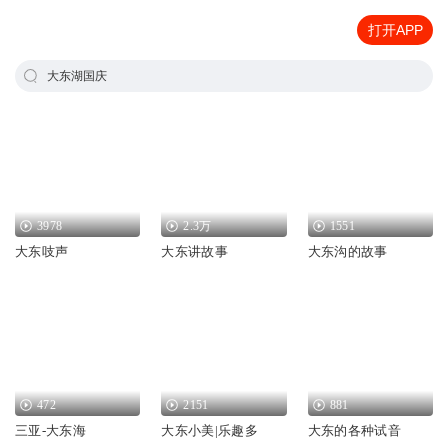
打开APP
大东湖国庆
3978
2.3万
1551
大东吱声
大东讲故事
大东沟的故事
472
2151
881
三亚-大东海
大东小美|乐趣多
大东的各种试音