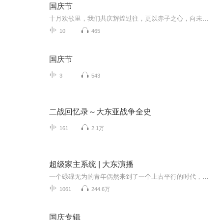
国庆节
十月欢歌里，我们共庆辉煌过往，更以赤子之心，向未来书写滚烫的誓言——这盛世，值得我们以热爱相拥。
10
465
国庆节
3
543
二战回忆录～大东亚战争全史
161
2.1万
超级家主系统 | 大东演播
一个碌碌无为的青年偶然来到了一个上古平行的时代，摇身一变成为一个家族的希望，承载着家族未来的重任，凭借自己的未来已知的知识，帮主家族转型成为世家的传奇经历，本书人物性格独特，故事贯穿起伏生动，作者血月青山，用自己的文笔，展现和披露了那个...
1061
244.6万
国庆专辑