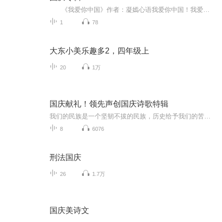
《我爱你中国》作者：凝嫣心语我爱你中国！我爱你春天蓬勃的秧苗；我爱你秋日金黄的硕果。我爱你中国！我爱你青松气质，我爱你红梅品格！我爱你家乡的甜蔗好像乳汁滋润着我的心窝。我爱你中国，我要把最美的歌儿献给你，我的母亲我的祖国。我爱你中国，我爱...
1
78
大东小美乐趣多2，四年级上
20
1万
国庆献礼！领先声创国庆诗歌特辑
我们的民族是一个坚韧不拔的民族，历史给予我们的苦难都变成了闪着金光的勋章！我们的国家是一个龙腾虎跃的国家，那条巨龙正以不可阻挡之势崛起于神奇的东方！------------------------------------------------值此祖国70周年华诞之际，领先声创以诗歌向祖国献礼！用我们的声音、用我们的热血、用我们的灵魂诵读经典爱国篇章，歌颂我们的祖国！永远繁荣富强！
8
6076
刑法国庆
26
1.7万
国庆美诗文