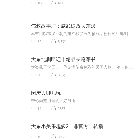
108
4173
伟叔故事汇：威武绽放大东汉
本节目以东汉王朝的建立和发展为轴线，栩栩如生地刻画了刘秀、冯异、岑彭、隗嚣、公孙述、马援、窦固、王充、张衡、蔡伦、王景、班超、许慎、班固、班昭、邓绥、窦宪、虞诩、左雄、杨震、李膺、孔融、郭林宗、张仲景、华陀、蔡邕、蔡文姬等一大批历史名人...
82
5.7万
大东北剿匪记｜精品长篇评书
大盗燕子李三，一位充满传奇色彩的民国人物。 有人叫他飞贼，有人称他侠盗，他究竟是何种人？ 残酷的旧社会里，他一身本领却也难以解救劳苦大众。
30
8.6万
国庆去哪儿玩
带你游览祖国的大好河山……
14
2687
大东小美乐趣多2丨非官方丨转播
10
3003