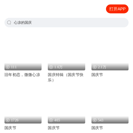
打开APP
心凉的国庆
111
1.6万
2.1万
旧年初恋，微微心凉
国庆特辑（国庆节快
国庆节
乐）
1726
465
543
国庆节
国庆节
国庆节