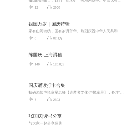
祖国妈妈生日，我们一起来听一听系列故事。不仅仅有《我的祖国》，还有红军故事，也有关于战争的故事，让大家体会到和平年代的不易。
12
2600
祖国万岁｜国庆特辑
家有山河锦绣，国有岁月芳华。热烈庆祝中华人民共和国成立73周年！
6
82.1万
陈国庆-上海滑稽
149
126.8万
国庆诵读打卡合集
扫码添加声悦童星老师【造梦者文化-声悦童星】，备注“诵读打卡”报名，已添加好友的，直接发送“诵读打卡”报名，报名成功后进入社群。
7
2303
张国庆|读书分享
与大家一起分享经典