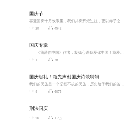
国庆节
喜迎国庆十月欢歌里，我们共庆辉煌过往，更以赤子之心，向未来书写滚烫的誓言——这盛世，值得我们以热爱相拥。
20
4542
国庆专辑
《我爱你中国》作者：凝嫣心语我爱你中国！我爱你春天蓬勃的秧苗；我爱你秋日金黄的硕果。我爱你中国！我爱你青松气质，我爱你红梅品格！我爱你家乡的甜蔗好像乳汁滋润着我的心窝。我爱你中国，我要把最美的歌儿献给你，我的母亲我的祖国。我爱你中国，我爱...
1
78
国庆献礼！领先声创国庆诗歌特辑
我们的民族是一个坚韧不拔的民族，历史给予我们的苦难都变成了闪着金光的勋章！我们的国家是一个龙腾虎跃的国家，那条巨龙正以不可阻挡之势崛起于神奇的东方！------------------------------------------------值此祖国70周年华诞之际，领先声创以诗歌向祖国献礼！用我们的声音、用我们的热血、用我们的灵魂诵读经典爱国篇章，歌颂我们的祖国！永远繁荣富强！
8
6076
刑法国庆
26
1.7万