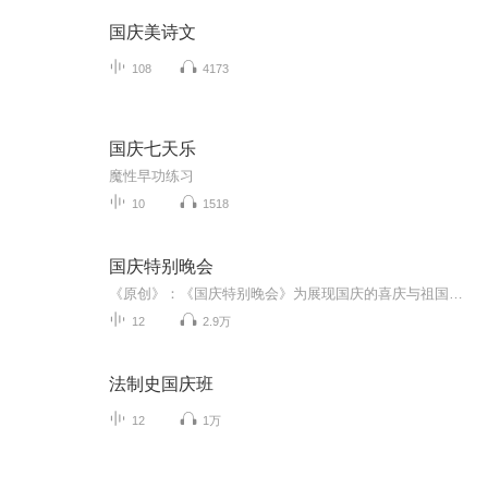
国庆美诗文
108
4173
国庆七天乐
魔性早功练习
10
1518
国庆特别晚会
《原创》：《国庆特别晚会》为展现国庆的喜庆与祖国的深情我将以具体的场景切入从清晨升旗的庄严到街头巷尾的欢庆到历史与当下的交融，用优美的笔触传递对祖国的热爱与自豪！用诗歌和情感美文形式，歌颂祖国的繁荣富强，祝人民幸福安康！
12
2.9万
法制史国庆班
12
1万