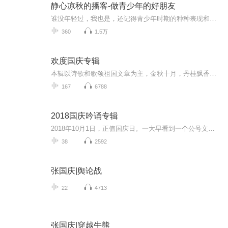
静心凉秋的播客-做青少年的好朋友
谁没年轻过，我也是，还记得青少年时期的种种表现和感受，后来当了妈妈，有一个青少年的孩子，体会不一样了，但无论怎样，我都愿意把自己关于这方面的思考和体会跟大家分享出来，也许能安慰一下你，也许能抚慰你，也许能引发一点思考，如果能这样，我就很...
360
1.5万
欢度国庆专辑
本辑以诗歌和歌颂祖国文章为主，金秋十月，丹桂飘香，在这个充满丰收喜悦的季节里，我们满怀激动和自豪，迎来了中华人民共和国76周年华诞。这不仅是一个庄重的纪念日，更是全体中华儿女共同欢庆的盛大的节日，承载着深厚的民族情感和历史意义.
167
6788
2018国庆吟诵专辑
2018年10月1日，正值国庆日。一大早看到一个公号文章，正是文天祥的《己卯十月一日至燕越五日罹狴犴有感而赋》。当然，彼十一非当今的十一。不过数字的巧合还是让人感触，今天拿来读一读，体味一番历史英杰的民族情怀，恰也当时。 根据诗题来看，这组诗是写于十月一日至十月五日之间，是文天祥被俘之后所作，这些诗作不仅有凛凛正气，更也能看的到他百端交集的复杂情感。另一首于右任先生的《望大陆》，微信公号有称《望乡》，一句“山之上国之殇”荡气回肠，一并兴起拿来读了一读。仓促间多有瑕疵...
38
2592
张国庆|舆论战
22
4713
张国庆|穿越牛熊