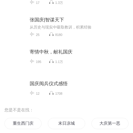
17
1.3万
张国庆|智谋天下
从历史与现实中吸取教训，积累经验
25
8180
寄情中秋，献礼国庆
195
1.1万
国庆阅兵仪式感悟
12
1708
您是不是在找：
重生西门庆
末日凉城
大庆第一恶