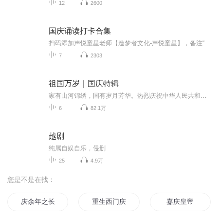
12
2600
国庆诵读打卡合集
扫码添加声悦童星老师【造梦者文化-声悦童星】，备注“诵读打卡”报名，已添加好友的，直接发送“诵读打卡”报名，报名成功后进入社群。
7
2303
祖国万岁｜国庆特辑
家有山河锦绣，国有岁月芳华。热烈庆祝中华人民共和国成立73周年！
6
82.1万
越剧
纯属自娱自乐，侵删
25
4.9万
您是不是在找：
庆余年之长歌行
重生西门庆
嘉庆皇帝