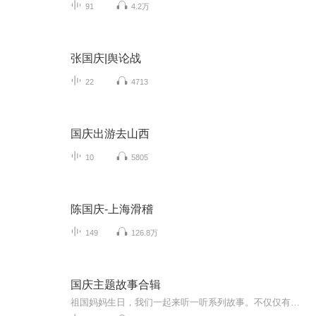
91
4.2万
张国庆|舆论战
22
4713
国庆出游去山西
10
5805
陈国庆-上海滑稽
149
126.8万
国庆主题故事合辑
祖国妈妈生日，我们一起来听一听系列故事。不仅仅有《我的祖国》，还有红军故事，也有关于战争的故事，让大家体会到和平年代的不易。