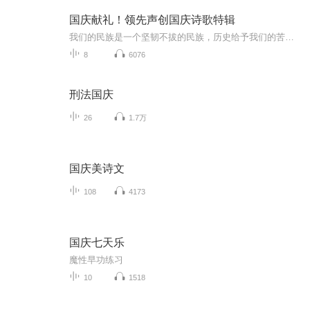
国庆献礼！领先声创国庆诗歌特辑
我们的民族是一个坚韧不拔的民族，历史给予我们的苦难都变成了闪着金光的勋章！我们的国家是一个龙腾虎跃的国家，那条巨龙正以不可阻挡之势崛起于神奇的东方！------------------------------------------------值此祖国70周年华诞之际，领先声创以诗歌向祖国献礼！用我们的声音、用我们的热血、用我们的灵魂诵读经典爱国篇章，歌颂我们的祖国！永远繁荣富强！
8
6076
刑法国庆
26
1.7万
国庆美诗文
108
4173
国庆七天乐
魔性早功练习
10
1518