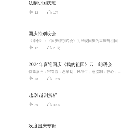
法制史国庆班
12
1万
国庆特别晚会
《原创》：《国庆特别晚会》为展现国庆的喜庆与祖国的深情我将以具体的场景切入从清晨升旗的庄严到街头巷尾的欢庆到历史与当下的交融，用优美的笔触传递对祖国的热爱与自豪！用诗歌和情感美文形式，歌颂祖国的繁荣富强，祝人民幸福安康！
12
2.9万
2024年喜迎国庆《我的祖国》云上朗诵会
特邀嘉宾：宋春霞；总策划：凤雏生；总监制：静心；总导演：化虹；执行总监：莺子；主持人：静心 化虹
48
1969
越剧 越剧赏析
39
4026
欢度国庆专辑