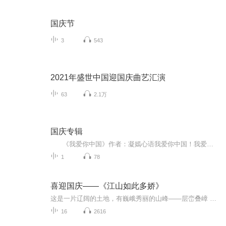
国庆节
3
543
2021年盛世中国迎国庆曲艺汇演
63
2.1万
国庆专辑
《我爱你中国》作者：凝嫣心语我爱你中国！我爱你春天蓬勃的秧苗；我爱你秋日金黄的硕果。我爱你中国！我爱你青松气质，我爱你红梅品格！我爱你家乡的甜蔗好像乳汁滋润着我的心窝。我爱你中国，我要把最美的歌儿献给你，我的母亲我的祖国。我爱你中国，我爱...
1
78
喜迎国庆——《江山如此多娇》
这是一片辽阔的土地，有巍峨秀丽的山峰——层峦叠嶂 ；这是一片广袤的土地，有奔流不息的江河——百折不回 ；这是一片富饶的土地，有波涛澎湃的大海——深邃无垠； 这是一片神奇的土地，千年运河、万里长城 。江山如此多娇，文明如此灿烂！这是我的祖国，瞰祖国大好河山，品中华人文之美！
16
2616