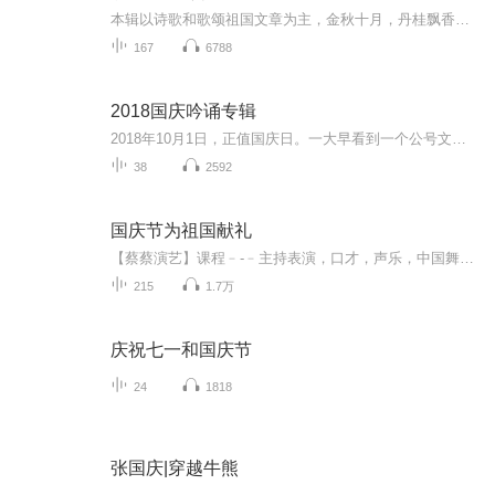
本辑以诗歌和歌颂祖国文章为主，金秋十月，丹桂飘香，在这个充满丰收喜悦的季节里，我们满怀激动和自豪，迎来了中华人民共和国76周年华诞。这不仅是一个庄重的纪念日，更是全体中华儿女共同欢庆的盛大的节日，承载着深厚的民族情感和历史意义.
167
6788
2018国庆吟诵专辑
2018年10月1日，正值国庆日。一大早看到一个公号文章，正是文天祥的《己卯十月一日至燕越五日罹狴犴有感而赋》。当然，彼十一非当今的十一。不过数字的巧合还是让人感触，今天拿来读一读，体味一番历史英杰的民族情怀，恰也当时。 根据诗题来看，这组诗是写于十月一日至十月五日之间，是文天祥被俘之后所作，这些诗作不仅有凛凛正气，更也能看的到他百端交集的复杂情感。另一首于右任先生的《望大陆》，微信公号有称《望乡》，一句“山之上国之殇”荡气回肠，一并兴起拿来读了一读。仓促间多有瑕疵...
38
2592
国庆节为祖国献礼
【蔡蔡演艺】课程﹣-﹣主持表演，口才，声乐，中国舞，民族舞。独特的小舞台，专业的录音棚，每一位同学都能成为优秀的小明星。独特的教学模式，轻松上课，快乐学习！知名主持人，舞蹈家，高级教师任职授课！江南总校：河沟街42号三楼 18545856430江北分校...
215
1.7万
庆祝七一和国庆节
24
1818
张国庆|穿越牛熊